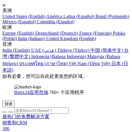
sc
美洲
United States (English)
América Latina (Español)
Brasil (Português)
México (Español)
Colombia (Español)
欧洲
Europe (English)
Deutschland (Deutsch)
France (Français)
Polska
(Polski)
Italia (Italiano)
United Kingdom (English)
亚洲
India (English)
UAE (عربي)
Türkiye (Türkçe)
中国 (简体中文)
台
灣 (繁體中文)
Indonesia (Bahasa Indonesia)
Malaysia (Bahasa
Melayu)
ประเทศไทย (ภาษาไทย)
Việt Nam (Tiếng Việt)
日本 (日
本語)
如有必要，您可以在此处更改您的区域。
Bitrix24应用市场
760+ 个应用程序
目录
最热门的免费解决方案
销售和CRM
306