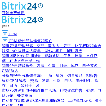
开始免费使用
产品
CRM
CRM
轻松管理销售和客户
销售管理
管理线索、交易、联系人、管道、访问权限和角色
联络中心
提供网络表单、网站小部件、即时聊天
销售团队协作
使用聊天、视频通话、任务、日历、文件存
储、在线文档开展工作
销售促进
获取报价、发票、付款、目录、库存、电子签名、
CRM商店
分析与报告
分析销售漏斗、员工绩效、销售智能、BI报告
移动CRM
线索、交易、发票、付款、电话、电子邮件、库
存、日历，皆触手可及
市场营销
使用电子邮件推广活动、社交媒体广告、短信、电
话营销、登陆页面
自动化与集成
设置CRM规则和触发器、工作流自动化、漏斗
自动化、API