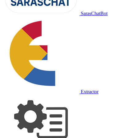
SarasChatBot
Extractor