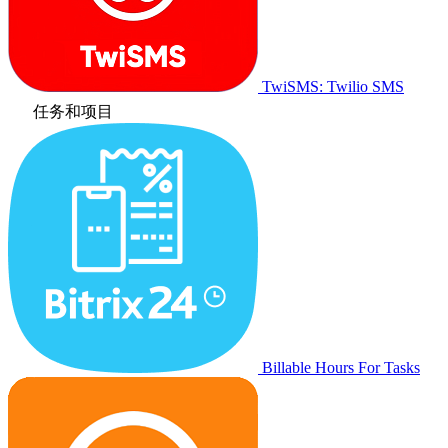
TwiSMS: Twilio SMS
任务和项目
Billable Hours For Tasks