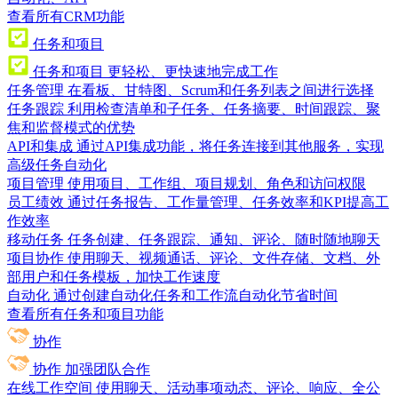
查看所有CRM功能
任务和项目
任务和项目
更轻松、更快速地完成工作
任务管理
在看板、甘特图、Scrum和任务列表之间进行选择
任务跟踪
利用检查清单和子任务、任务摘要、时间跟踪、聚
焦和监督模式的优势
API和集成
通过API集成功能，将任务连接到其他服务，实现
高级任务自动化
项目管理
使用项目、工作组、项目规划、角色和访问权限
员工绩效
通过任务报告、工作量管理、任务效率和KPI提高工
作效率
移动任务
任务创建、任务跟踪、通知、评论、随时随地聊天
项目协作
使用聊天、视频通话、评论、文件存储、文档、外
部用户和任务模板，加快工作速度
自动化
通过创建自动化任务和工作流自动化节省时间
查看所有任务和项目功能
协作
协作
加强团队合作
在线工作空间
使用聊天、活动事项动态、评论、响应、全公