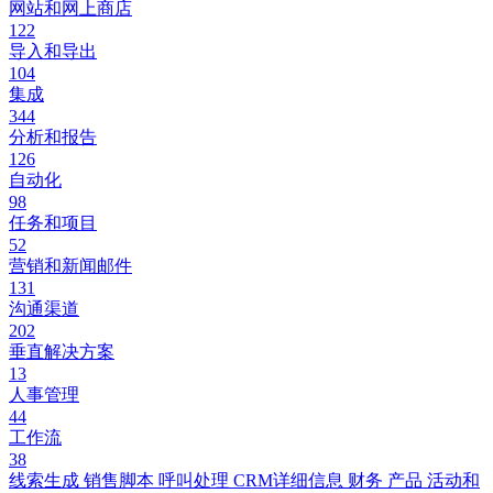
网站和网上商店
122
导入和导出
104
集成
344
分析和报告
126
自动化
98
任务和项目
52
营销和新闻邮件
131
沟通渠道
202
垂直解决方案
13
人事管理
44
工作流
38
线索生成
销售脚本
呼叫处理
CRM详细信息
财务
产品
活动和