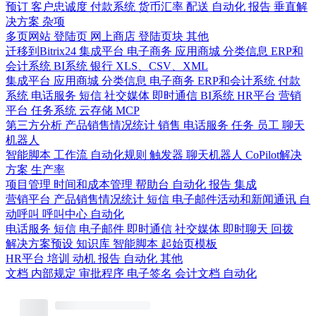
预订
客户忠诚度
付款系统
货币汇率
配送
自动化
报告
垂直解
决方案
杂项
多页网站
登陆页
网上商店
登陆页块
其他
迁移到Bitrix24
集成平台
电子商务
应用商城
分类信息
ERP和
会计系统
BI系统
银行
XLS、CSV、XML
集成平台
应用商城
分类信息
电子商务
ERP和会计系统
付款
系统
电话服务
短信
社交媒体
即时通信
BI系统
HR平台
营销
平台
任务系统
云存储
MCP
第三方分析
产品销售情况统计
销售
电话服务
任务
员工
聊天
机器人
智能脚本
工作流
自动化规则
触发器
聊天机器人
CoPilot解决
方案
生产率
项目管理
时间和成本管理
帮助台
自动化
报告
集成
营销平台
产品销售情况统计
短信
电子邮件活动和新闻通讯
自
动呼叫
呼叫中心
自动化
电话服务
短信
电子邮件
即时通信
社交媒体
即时聊天
回拨
解决方案预设
知识库
智能脚本
起始页模板
HR平台
培训
动机
报告
自动化
其他
文档
内部规定
审批程序
电子签名
会计文档
自动化