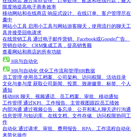
在线商店
通过库存管理、订单处理、配送和在线付款，最大
限度地提高电子商务效率
移动网站和在线商店
响应式设计、在线订单、客户管理尽在
囊中
网站小工具
启用小工具与网站游客聊天，使用流行的聊天工
具并接受回电请求
在线营销工具
通过电子邮件营销、Facebook或Google广告、
营销自动化、CRM集成工具，提高销售额
查看网站和商店的所有功能
HR与自动化
HR与自动化
优化工作流和管理HR数据
员工管理
使用员工档案、公司架构、访问权限、活动目录
文化与参与度
获取公司新闻、投票、致谢徽章、标签、个人
通知
移动HR
聊天、视频通话、员工档案、审批、移动通知
工作管理
通过KPI、工作报告、主管视图跟踪员工绩效
内部沟通
通过视频公告、备忘录、公开和私人聊天进行沟通
信息管理
与知识库、在线文档、文件存储、访问权限协同工
作
自动化
通过请求、审批、费用报告、RPA、工作流程自动化
来简化操作