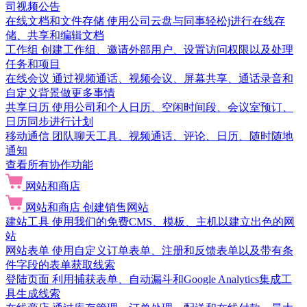
司视频公告
在线文档和文件存储
使用公司云盘与同事轻松j进行在线存
储、共享和编辑文档
工作组
创建工作组、邀请外部用户、设置访问权限以及处理
任务和项目
在线会议
通过视频通话、视频会议、屏幕共享、通话录音和
自定义背景做更多事情
共享日历
使用公司和个人日历、空闲时间段、会议室预订、
日历同步进行计划
移动通信
团队聊天工具、视频通话、评论、日历、随时随地
通知
查看所有协作功能
网站和商店
网站和商店
创建销售网站
建站工具
使用我们的免费CMS、模板、主机以建立出色的网
站
网站表单
使用自定义订单表单、注册和反馈表单以及带有条
件字段的表单获取线索
登陆页面
利用捕获表单、自动漏斗和Google Analytics集成工
具生成线索