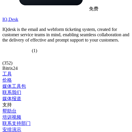
免费
IQ.Desk
IQdesk is the email and webform ticketing system, created for
customer service teams in mind, enabling seamless collaboration and
the delivery of effective and prompt support to your customers.
(1)
(352)
Bitrix24
工具
价格
媒体工具包
联系我们
媒体报道
支持
帮助台
培训视频
联系支持部门
安排演示