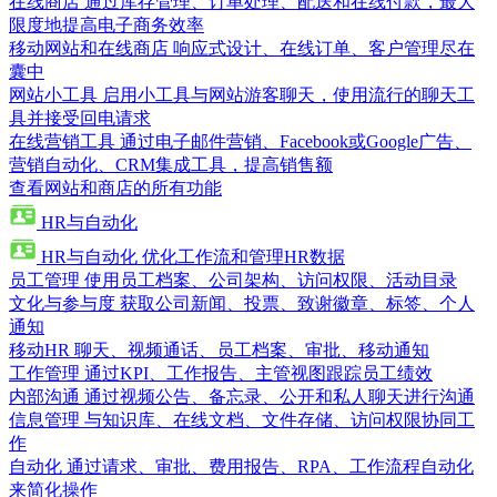
在线商店
通过库存管理、订单处理、配送和在线付款，最大
限度地提高电子商务效率
移动网站和在线商店
响应式设计、在线订单、客户管理尽在
囊中
网站小工具
启用小工具与网站游客聊天，使用流行的聊天工
具并接受回电请求
在线营销工具
通过电子邮件营销、Facebook或Google广告、
营销自动化、CRM集成工具，提高销售额
查看网站和商店的所有功能
HR与自动化
HR与自动化
优化工作流和管理HR数据
员工管理
使用员工档案、公司架构、访问权限、活动目录
文化与参与度
获取公司新闻、投票、致谢徽章、标签、个人
通知
移动HR
聊天、视频通话、员工档案、审批、移动通知
工作管理
通过KPI、工作报告、主管视图跟踪员工绩效
内部沟通
通过视频公告、备忘录、公开和私人聊天进行沟通
信息管理
与知识库、在线文档、文件存储、访问权限协同工
作
自动化
通过请求、审批、费用报告、RPA、工作流程自动化
来简化操作