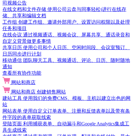
司视频公告
在线文档和文件存储
使用公司云盘与同事轻松j进行在线存
储、共享和编辑文档
工作组
创建工作组、邀请外部用户、设置访问权限以及处理
任务和项目
在线会议
通过视频通话、视频会议、屏幕共享、通话录音和
自定义背景做更多事情
共享日历
使用公司和个人日历、空闲时间段、会议室预订、
日历同步进行计划
移动通信
团队聊天工具、视频通话、评论、日历、随时随地
通知
查看所有协作功能
网站和商店
网站和商店
创建销售网站
建站工具
使用我们的免费CMS、模板、主机以建立出色的网
站
网站表单
使用自定义订单表单、注册和反馈表单以及带有条
件字段的表单获取线索
登陆页面
利用捕获表单、自动漏斗和Google Analytics集成工
具生成线索