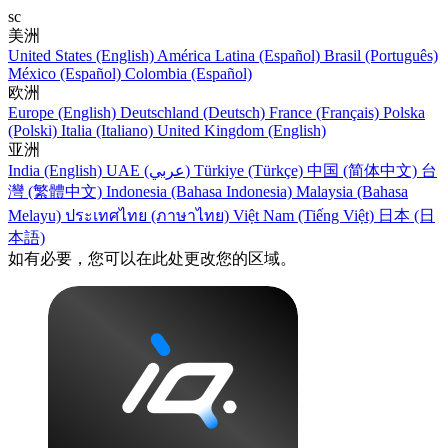
sc
美洲
United States (English)
América Latina (Español)
Brasil (Português)
México (Español)
Colombia (Español)
欧洲
Europe (English)
Deutschland (Deutsch)
France (Français)
Polska
(Polski)
Italia (Italiano)
United Kingdom (English)
亚洲
India (English)
UAE (عربي)
Türkiye (Türkçe)
中国 (简体中文)
台
灣 (繁體中文)
Indonesia (Bahasa Indonesia)
Malaysia (Bahasa
Melayu)
ประเทศไทย (ภาษาไทย)
Việt Nam (Tiếng Việt)
日本 (日
本語)
如有必要，您可以在此处更改您的区域。