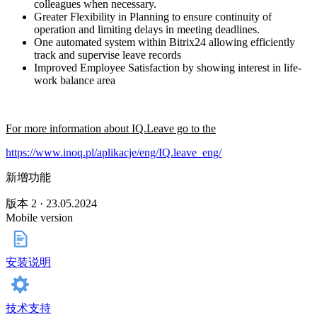
colleagues when necessary.
Greater Flexibility in Planning to ensure continuity of
operation and limiting delays in meeting deadlines.
One automated system within Bitrix24 allowing efficiently
track and supervise leave records
Improved Employee Satisfaction by showing interest in life-
work balance area
For more information about IQ.Leave go to the
https://www.inoq.pl/aplikacje/eng/IQ.leave_eng/
新增功能
版本 2 · 23.05.2024
Mobile version
安装说明
技术支持