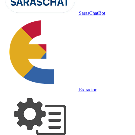
SarasChatBot
Extractor