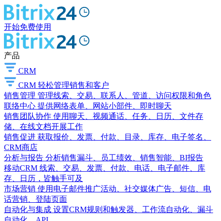
开始免费使用
产品
CRM
CRM
轻松管理销售和客户
销售管理
管理线索、交易、联系人、管道、访问权限和角色
联络中心
提供网络表单、网站小部件、即时聊天
销售团队协作
使用聊天、视频通话、任务、日历、文件存
储、在线文档开展工作
销售促进
获取报价、发票、付款、目录、库存、电子签名、
CRM商店
分析与报告
分析销售漏斗、员工绩效、销售智能、BI报告
移动CRM
线索、交易、发票、付款、电话、电子邮件、库
存、日历，皆触手可及
市场营销
使用电子邮件推广活动、社交媒体广告、短信、电
话营销、登陆页面
自动化与集成
设置CRM规则和触发器、工作流自动化、漏斗
自动化、API