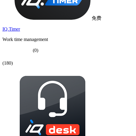
免费
IQ.Timer
Work time management
(0)
(180)