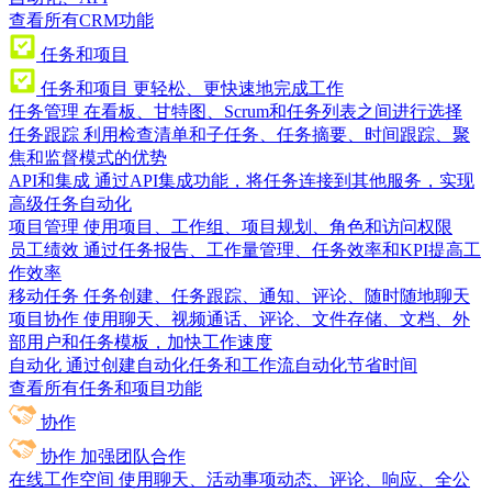
查看所有CRM功能
任务和项目
任务和项目
更轻松、更快速地完成工作
任务管理
在看板、甘特图、Scrum和任务列表之间进行选择
任务跟踪
利用检查清单和子任务、任务摘要、时间跟踪、聚
焦和监督模式的优势
API和集成
通过API集成功能，将任务连接到其他服务，实现
高级任务自动化
项目管理
使用项目、工作组、项目规划、角色和访问权限
员工绩效
通过任务报告、工作量管理、任务效率和KPI提高工
作效率
移动任务
任务创建、任务跟踪、通知、评论、随时随地聊天
项目协作
使用聊天、视频通话、评论、文件存储、文档、外
部用户和任务模板，加快工作速度
自动化
通过创建自动化任务和工作流自动化节省时间
查看所有任务和项目功能
协作
协作
加强团队合作
在线工作空间
使用聊天、活动事项动态、评论、响应、全公