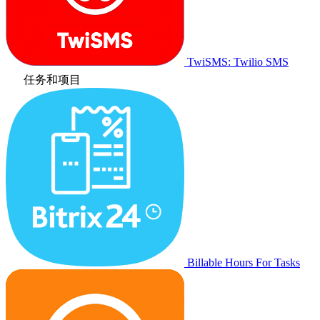
TwiSMS: Twilio SMS
任务和项目
Billable Hours For Tasks