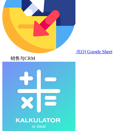
[EQ] Google Sheet
销售与CRM