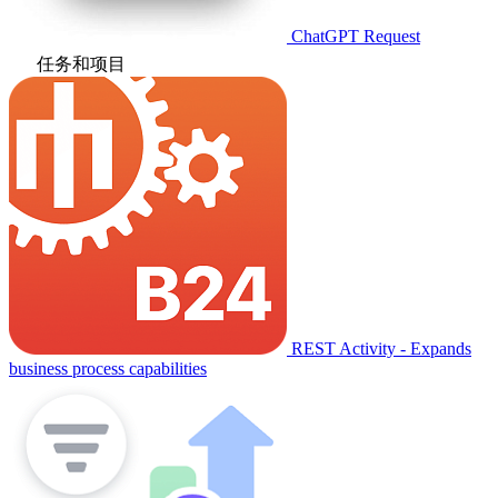
ChatGPT Request
任务和项目
REST Activity - Expands
business process capabilities