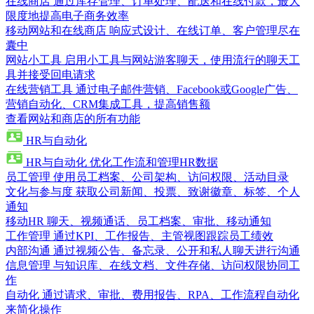
在线商店
通过库存管理、订单处理、配送和在线付款，最大
限度地提高电子商务效率
移动网站和在线商店
响应式设计、在线订单、客户管理尽在
囊中
网站小工具
启用小工具与网站游客聊天，使用流行的聊天工
具并接受回电请求
在线营销工具
通过电子邮件营销、Facebook或Google广告、
营销自动化、CRM集成工具，提高销售额
查看网站和商店的所有功能
HR与自动化
HR与自动化
优化工作流和管理HR数据
员工管理
使用员工档案、公司架构、访问权限、活动目录
文化与参与度
获取公司新闻、投票、致谢徽章、标签、个人
通知
移动HR
聊天、视频通话、员工档案、审批、移动通知
工作管理
通过KPI、工作报告、主管视图跟踪员工绩效
内部沟通
通过视频公告、备忘录、公开和私人聊天进行沟通
信息管理
与知识库、在线文档、文件存储、访问权限协同工
作
自动化
通过请求、审批、费用报告、RPA、工作流程自动化
来简化操作