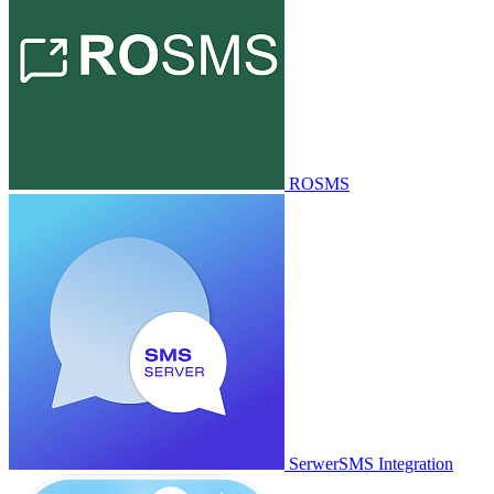
ROSMS
SerwerSMS Integration