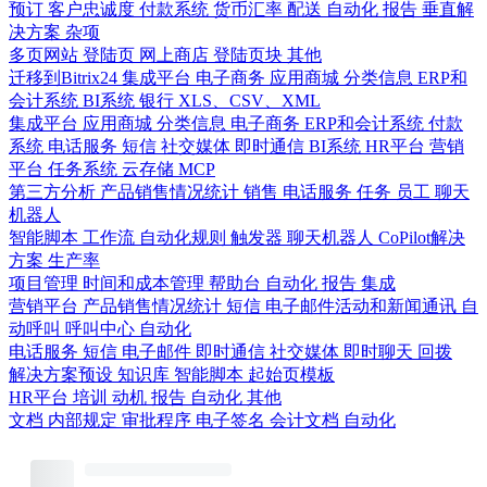
预订
客户忠诚度
付款系统
货币汇率
配送
自动化
报告
垂直解
决方案
杂项
多页网站
登陆页
网上商店
登陆页块
其他
迁移到Bitrix24
集成平台
电子商务
应用商城
分类信息
ERP和
会计系统
BI系统
银行
XLS、CSV、XML
集成平台
应用商城
分类信息
电子商务
ERP和会计系统
付款
系统
电话服务
短信
社交媒体
即时通信
BI系统
HR平台
营销
平台
任务系统
云存储
MCP
第三方分析
产品销售情况统计
销售
电话服务
任务
员工
聊天
机器人
智能脚本
工作流
自动化规则
触发器
聊天机器人
CoPilot解决
方案
生产率
项目管理
时间和成本管理
帮助台
自动化
报告
集成
营销平台
产品销售情况统计
短信
电子邮件活动和新闻通讯
自
动呼叫
呼叫中心
自动化
电话服务
短信
电子邮件
即时通信
社交媒体
即时聊天
回拨
解决方案预设
知识库
智能脚本
起始页模板
HR平台
培训
动机
报告
自动化
其他
文档
内部规定
审批程序
电子签名
会计文档
自动化