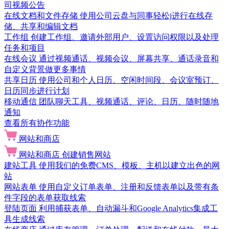
司视频公告
在线文档和文件存储
使用公司云盘与同事轻松j进行在线存
储、共享和编辑文档
工作组
创建工作组、邀请外部用户、设置访问权限以及处理
任务和项目
在线会议
通过视频通话、视频会议、屏幕共享、通话录音和
自定义背景做更多事情
共享日历
使用公司和个人日历、空闲时间段、会议室预订、
日历同步进行计划
移动通信
团队聊天工具、视频通话、评论、日历、随时随地
通知
查看所有协作功能
网站和商店
网站和商店
创建销售网站
建站工具
使用我们的免费CMS、模板、主机以建立出色的网
站
网站表单
使用自定义订单表单、注册和反馈表单以及带有条
件字段的表单获取线索
登陆页面
利用捕获表单、自动漏斗和Google Analytics集成工
具生成线索