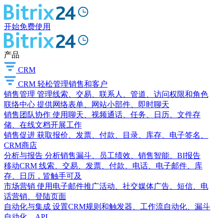
开始免费使用
产品
CRM
CRM
轻松管理销售和客户
销售管理
管理线索、交易、联系人、管道、访问权限和角色
联络中心
提供网络表单、网站小部件、即时聊天
销售团队协作
使用聊天、视频通话、任务、日历、文件存
储、在线文档开展工作
销售促进
获取报价、发票、付款、目录、库存、电子签名、
CRM商店
分析与报告
分析销售漏斗、员工绩效、销售智能、BI报告
移动CRM
线索、交易、发票、付款、电话、电子邮件、库
存、日历，皆触手可及
市场营销
使用电子邮件推广活动、社交媒体广告、短信、电
话营销、登陆页面
自动化与集成
设置CRM规则和触发器、工作流自动化、漏斗
自动化、API