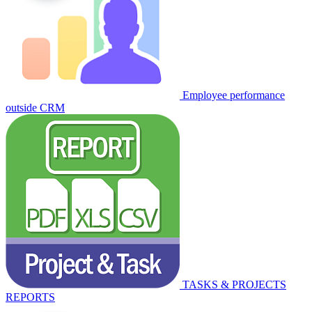
Employee performance
outside CRM
TASKS & PROJECTS
REPORTS