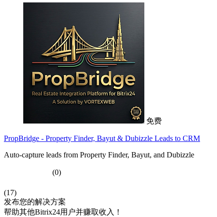
免费
PropBridge - Property Finder, Bayut & Dubizzle Leads to CRM
Auto-capture leads from Property Finder, Bayut, and Dubizzle
(0)
(17)
发布您的解决方案
帮助其他Bitrix24用户并赚取收入！