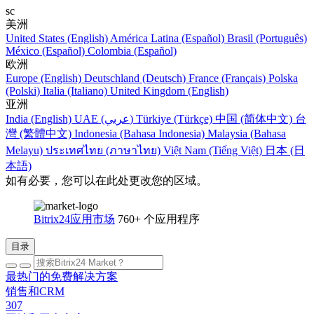
sc
美洲
United States (English)
América Latina (Español)
Brasil (Português)
México (Español)
Colombia (Español)
欧洲
Europe (English)
Deutschland (Deutsch)
France (Français)
Polska
(Polski)
Italia (Italiano)
United Kingdom (English)
亚洲
India (English)
UAE (عربي)
Türkiye (Türkçe)
中国 (简体中文)
台
灣 (繁體中文)
Indonesia (Bahasa Indonesia)
Malaysia (Bahasa
Melayu)
ประเทศไทย (ภาษาไทย)
Việt Nam (Tiếng Việt)
日本 (日
本語)
如有必要，您可以在此处更改您的区域。
Bitrix24应用市场
760+ 个应用程序
目录
最热门的免费解决方案
销售和CRM
307