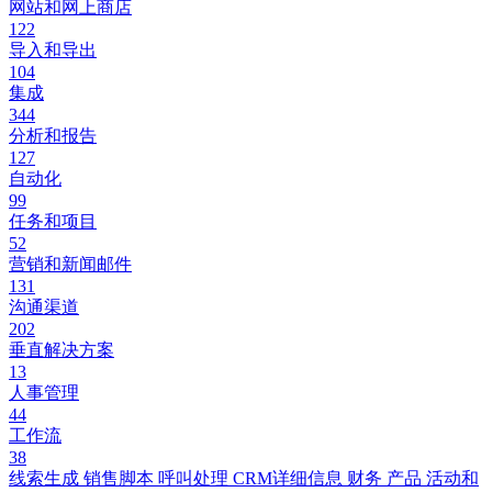
网站和网上商店
122
导入和导出
104
集成
344
分析和报告
127
自动化
99
任务和项目
52
营销和新闻邮件
131
沟通渠道
202
垂直解决方案
13
人事管理
44
工作流
38
线索生成
销售脚本
呼叫处理
CRM详细信息
财务
产品
活动和