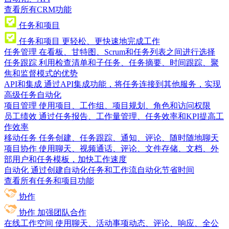
查看所有CRM功能
任务和项目
任务和项目
更轻松、更快速地完成工作
任务管理
在看板、甘特图、Scrum和任务列表之间进行选择
任务跟踪
利用检查清单和子任务、任务摘要、时间跟踪、聚
焦和监督模式的优势
API和集成
通过API集成功能，将任务连接到其他服务，实现
高级任务自动化
项目管理
使用项目、工作组、项目规划、角色和访问权限
员工绩效
通过任务报告、工作量管理、任务效率和KPI提高工
作效率
移动任务
任务创建、任务跟踪、通知、评论、随时随地聊天
项目协作
使用聊天、视频通话、评论、文件存储、文档、外
部用户和任务模板，加快工作速度
自动化
通过创建自动化任务和工作流自动化节省时间
查看所有任务和项目功能
协作
协作
加强团队合作
在线工作空间
使用聊天、活动事项动态、评论、响应、全公