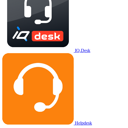
IQ.Desk
Helpdesk