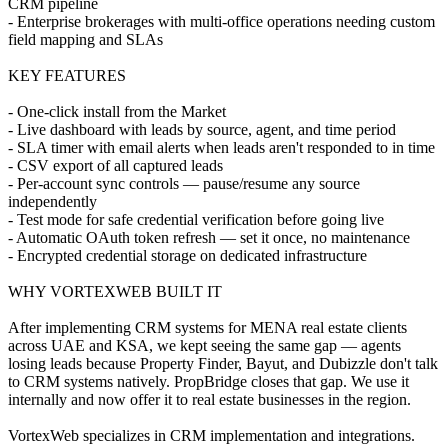
CRM pipeline
- Enterprise brokerages with multi-office operations needing custom
field mapping and SLAs
KEY FEATURES
- One-click install from the Market
- Live dashboard with leads by source, agent, and time period
- SLA timer with email alerts when leads aren't responded to in time
- CSV export of all captured leads
- Per-account sync controls — pause/resume any source
independently
- Test mode for safe credential verification before going live
- Automatic OAuth token refresh — set it once, no maintenance
- Encrypted credential storage on dedicated infrastructure
WHY VORTEXWEB BUILT IT
After implementing CRM systems for MENA real estate clients
across UAE and KSA, we kept seeing the same gap — agents
losing leads because Property Finder, Bayut, and Dubizzle don't talk
to CRM systems natively. PropBridge closes that gap. We use it
internally and now offer it to real estate businesses in the region.
VortexWeb specializes in CRM implementation and integrations.