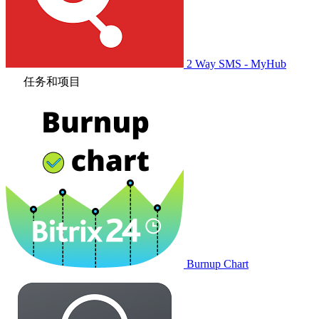
2 Way SMS - MyHub
任务和项目
Burnup Chart