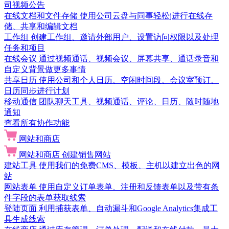
司视频公告
在线文档和文件存储
使用公司云盘与同事轻松j进行在线存
储、共享和编辑文档
工作组
创建工作组、邀请外部用户、设置访问权限以及处理
任务和项目
在线会议
通过视频通话、视频会议、屏幕共享、通话录音和
自定义背景做更多事情
共享日历
使用公司和个人日历、空闲时间段、会议室预订、
日历同步进行计划
移动通信
团队聊天工具、视频通话、评论、日历、随时随地
通知
查看所有协作功能
网站和商店
网站和商店
创建销售网站
建站工具
使用我们的免费CMS、模板、主机以建立出色的网
站
网站表单
使用自定义订单表单、注册和反馈表单以及带有条
件字段的表单获取线索
登陆页面
利用捕获表单、自动漏斗和Google Analytics集成工
具生成线索