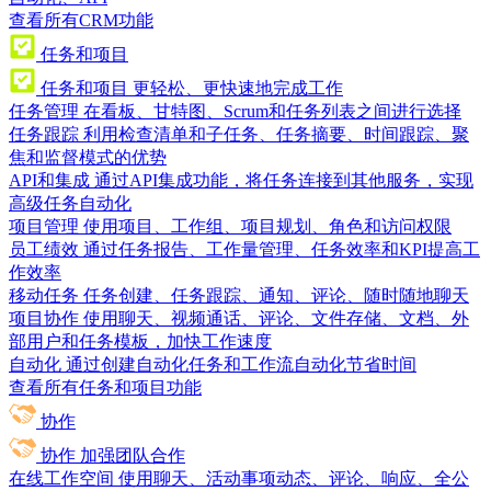
查看所有CRM功能
任务和项目
任务和项目
更轻松、更快速地完成工作
任务管理
在看板、甘特图、Scrum和任务列表之间进行选择
任务跟踪
利用检查清单和子任务、任务摘要、时间跟踪、聚
焦和监督模式的优势
API和集成
通过API集成功能，将任务连接到其他服务，实现
高级任务自动化
项目管理
使用项目、工作组、项目规划、角色和访问权限
员工绩效
通过任务报告、工作量管理、任务效率和KPI提高工
作效率
移动任务
任务创建、任务跟踪、通知、评论、随时随地聊天
项目协作
使用聊天、视频通话、评论、文件存储、文档、外
部用户和任务模板，加快工作速度
自动化
通过创建自动化任务和工作流自动化节省时间
查看所有任务和项目功能
协作
协作
加强团队合作
在线工作空间
使用聊天、活动事项动态、评论、响应、全公