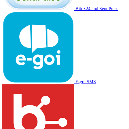
Bitrix24 and SendPulse
E-goi SMS