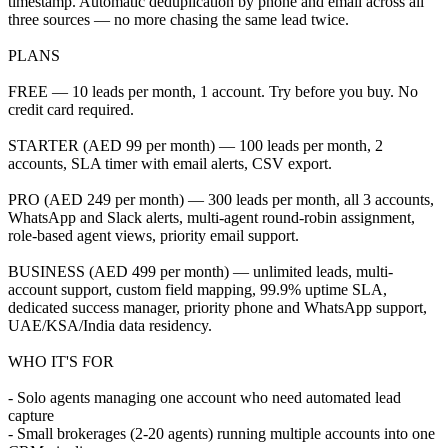
timestamp. Automatic deduplication by phone and email across all
three sources — no more chasing the same lead twice.
PLANS
FREE — 10 leads per month, 1 account. Try before you buy. No
credit card required.
STARTER (AED 99 per month) — 100 leads per month, 2
accounts, SLA timer with email alerts, CSV export.
PRO (AED 249 per month) — 300 leads per month, all 3 accounts,
WhatsApp and Slack alerts, multi-agent round-robin assignment,
role-based agent views, priority email support.
BUSINESS (AED 499 per month) — unlimited leads, multi-
account support, custom field mapping, 99.9% uptime SLA,
dedicated success manager, priority phone and WhatsApp support,
UAE/KSA/India data residency.
WHO IT'S FOR
- Solo agents managing one account who need automated lead
capture
- Small brokerages (2-20 agents) running multiple accounts into one