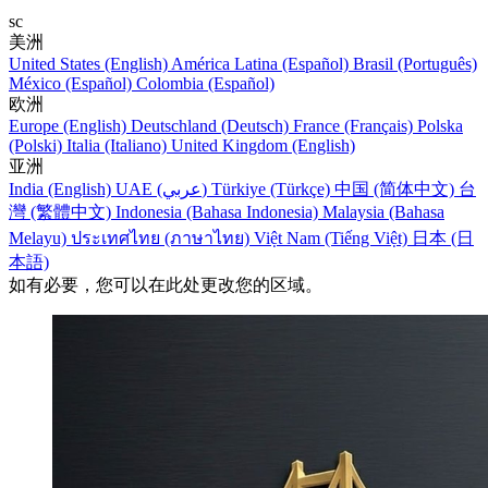
sc
美洲
United States (English)
América Latina (Español)
Brasil (Português)
México (Español)
Colombia (Español)
欧洲
Europe (English)
Deutschland (Deutsch)
France (Français)
Polska
(Polski)
Italia (Italiano)
United Kingdom (English)
亚洲
India (English)
UAE (عربي)
Türkiye (Türkçe)
中国 (简体中文)
台
灣 (繁體中文)
Indonesia (Bahasa Indonesia)
Malaysia (Bahasa
Melayu)
ประเทศไทย (ภาษาไทย)
Việt Nam (Tiếng Việt)
日本 (日
本語)
如有必要，您可以在此处更改您的区域。