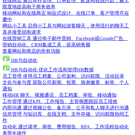
在线商店
通过库存管理、订单处理、配送和在线付款，最大
限度地提高电子商务效率
移动网站和在线商店
响应式设计、在线订单、客户管理尽在
囊中
网站小工具
启用小工具与网站游客聊天，使用流行的聊天工
具并接受回电请求
在线营销工具
通过电子邮件营销、Facebook或Google广告、
营销自动化、CRM集成工具，提高销售额
查看网站和商店的所有功能
HR与自动化
HR与自动化
优化工作流和管理HR数据
员工管理
使用员工档案、公司架构、访问权限、活动目录
文化与参与度
获取公司新闻、投票、致谢徽章、标签、个人
通知
移动HR
聊天、视频通话、员工档案、审批、移动通知
工作管理
通过KPI、工作报告、主管视图跟踪员工绩效
内部沟通
通过视频公告、备忘录、公开和私人聊天进行沟通
信息管理
与知识库、在线文档、文件存储、访问权限协同工
作
自动化
通过请求、审批、费用报告、RPA、工作流程自动化
来简化操作