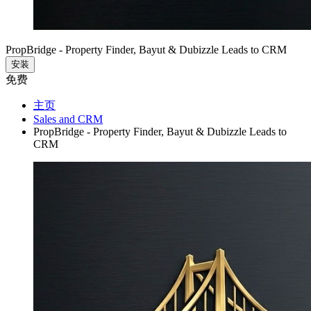
PropBridge - Property Finder, Bayut & Dubizzle Leads to CRM
安装
免费
主页
Sales and CRM
PropBridge - Property Finder, Bayut & Dubizzle Leads to
CRM