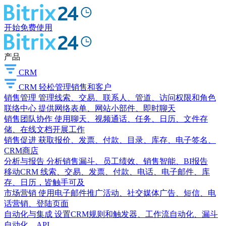
开始免费使用
产品
CRM
CRM
轻松管理销售和客户
销售管理
管理线索、交易、联系人、管道、访问权限和角色
联络中心
提供网络表单、网站小部件、即时聊天
销售团队协作
使用聊天、视频通话、任务、日历、文件存
储、在线文档开展工作
销售促进
获取报价、发票、付款、目录、库存、电子签名、
CRM商店
分析与报告
分析销售漏斗、员工绩效、销售智能、BI报告
移动CRM
线索、交易、发票、付款、电话、电子邮件、库
存、日历，皆触手可及
市场营销
使用电子邮件推广活动、社交媒体广告、短信、电
话营销、登陆页面
自动化与集成
设置CRM规则和触发器、工作流自动化、漏斗
自动化、API