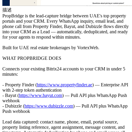
描述
PropBridge is the lead-capture bridge between UAE's top property
portals and your CRM. Every WhatsApp inquiry, email lead, and
phone call from Property Finder, Bayut, and Dubizzle flows directly
into your CRM as a Lead — automatically, deduplicated, and ready
for your agents to respond within minutes.
Built for UAE real estate brokerages by VortexWeb.
WHAT PROPBRIDGE DOES
Connects your existing Bitrix24 accounts to your CRM in under 5
minutes:
- Property Finder (
https://www.propertyfinder.ae
) — Enterprise API
with 2-step token authentication
- Bayut (
https://www.bayut.com
) — Pull API plus WhatsApp Push
webhook
- Dubizzle (
https://www.dubizzle.com
) — Pull API plus WhatsApp
Push webhook
Lead data captured: contact name, phone, email, portal source,
property listing reference, agent assignment, message content, and