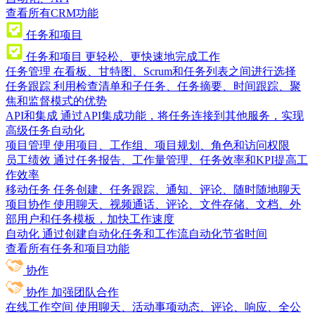
查看所有CRM功能
任务和项目
任务和项目
更轻松、更快速地完成工作
任务管理
在看板、甘特图、Scrum和任务列表之间进行选择
任务跟踪
利用检查清单和子任务、任务摘要、时间跟踪、聚
焦和监督模式的优势
API和集成
通过API集成功能，将任务连接到其他服务，实现
高级任务自动化
项目管理
使用项目、工作组、项目规划、角色和访问权限
员工绩效
通过任务报告、工作量管理、任务效率和KPI提高工
作效率
移动任务
任务创建、任务跟踪、通知、评论、随时随地聊天
项目协作
使用聊天、视频通话、评论、文件存储、文档、外
部用户和任务模板，加快工作速度
自动化
通过创建自动化任务和工作流自动化节省时间
查看所有任务和项目功能
协作
协作
加强团队合作
在线工作空间
使用聊天、活动事项动态、评论、响应、全公