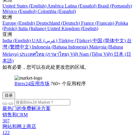
United States (English)
América Latina (Español)
Brasil (Português)
México (Español)
Colombia (Español)
欧洲
Europe (English)
Deutschland (Deutsch)
France (Français)
Polska
(Polski)
Italia (Italiano)
United Kingdom (English)
亚洲
India (English)
UAE (عربي)
Türkiye (Türkçe)
中国 (简体中文)
台
灣 (繁體中文)
Indonesia (Bahasa Indonesia)
Malaysia (Bahasa
Melayu)
ประเทศไทย (ภาษาไทย)
Việt Nam (Tiếng Việt)
日本 (日
本語)
如有必要，您可以在此处更改您的区域。
Bitrix24应用市场
760+ 个应用程序
目录
最热门的免费解决方案
销售和CRM
307
网站和网上商店
122