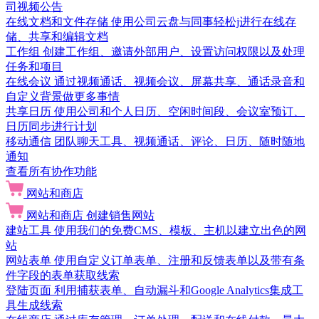
司视频公告
在线文档和文件存储
使用公司云盘与同事轻松j进行在线存
储、共享和编辑文档
工作组
创建工作组、邀请外部用户、设置访问权限以及处理
任务和项目
在线会议
通过视频通话、视频会议、屏幕共享、通话录音和
自定义背景做更多事情
共享日历
使用公司和个人日历、空闲时间段、会议室预订、
日历同步进行计划
移动通信
团队聊天工具、视频通话、评论、日历、随时随地
通知
查看所有协作功能
网站和商店
网站和商店
创建销售网站
建站工具
使用我们的免费CMS、模板、主机以建立出色的网
站
网站表单
使用自定义订单表单、注册和反馈表单以及带有条
件字段的表单获取线索
登陆页面
利用捕获表单、自动漏斗和Google Analytics集成工
具生成线索