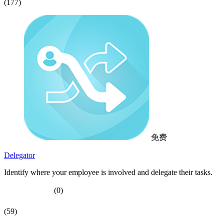
(177)
免费
Delegator
Identify where your employee is involved and delegate their tasks.
(0)
(59)