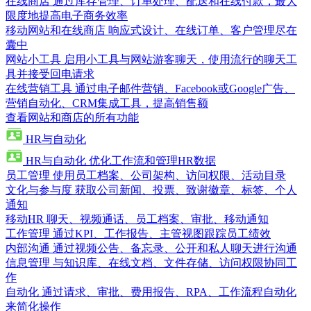
在线商店
通过库存管理、订单处理、配送和在线付款，最大
限度地提高电子商务效率
移动网站和在线商店
响应式设计、在线订单、客户管理尽在
囊中
网站小工具
启用小工具与网站游客聊天，使用流行的聊天工
具并接受回电请求
在线营销工具
通过电子邮件营销、Facebook或Google广告、
营销自动化、CRM集成工具，提高销售额
查看网站和商店的所有功能
HR与自动化
HR与自动化
优化工作流和管理HR数据
员工管理
使用员工档案、公司架构、访问权限、活动目录
文化与参与度
获取公司新闻、投票、致谢徽章、标签、个人
通知
移动HR
聊天、视频通话、员工档案、审批、移动通知
工作管理
通过KPI、工作报告、主管视图跟踪员工绩效
内部沟通
通过视频公告、备忘录、公开和私人聊天进行沟通
信息管理
与知识库、在线文档、文件存储、访问权限协同工
作
自动化
通过请求、审批、费用报告、RPA、工作流程自动化
来简化操作