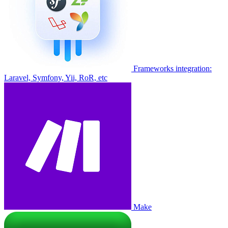
Frameworks integration:
Laravel, Symfony, Yii, RoR, etc
Make