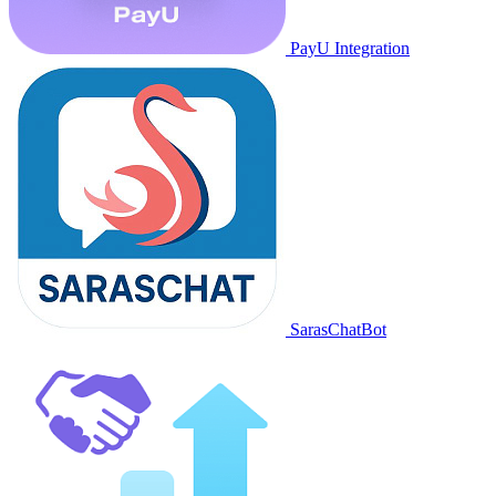
PayU Integration
SarasChatBot