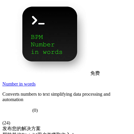
免费
Number in words
Converts numbers to text simplifying data processing and
automation
(0)
(24)
发布您的解决方案