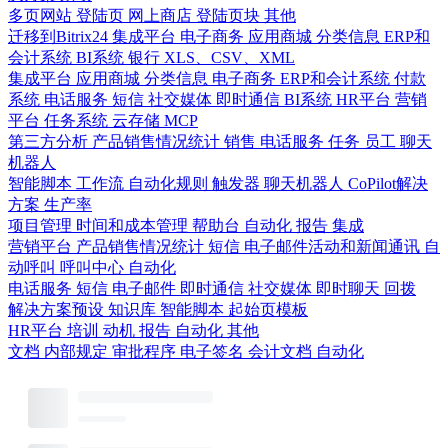
多页网站
登陆页
网上商店
登陆页块
其他
迁移到Bitrix24
集成平台
电子商务
应用商城
分类信息
ERP和
会计系统
BI系统
银行
XLS、CSV、XML
集成平台
应用商城
分类信息
电子商务
ERP和会计系统
付款
系统
电话服务
短信
社交媒体
即时通信
BI系统
HR平台
营销
平台
任务系统
云存储
MCP
第三方分析
产品销售情况统计
销售
电话服务
任务
员工
聊天
机器人
智能脚本
工作流
自动化规则
触发器
聊天机器人
CoPilot解决
方案
生产率
项目管理
时间和成本管理
帮助台
自动化
报告
集成
营销平台
产品销售情况统计
短信
电子邮件活动和新闻通讯
自
动呼叫
呼叫中心
自动化
电话服务
短信
电子邮件
即时通信
社交媒体
即时聊天
回拨
解决方案预设
知识库
智能脚本
起始页模板
HR平台
培训
动机
报告
自动化
其他
文档
内部规定
审批程序
电子签名
会计文档
自动化