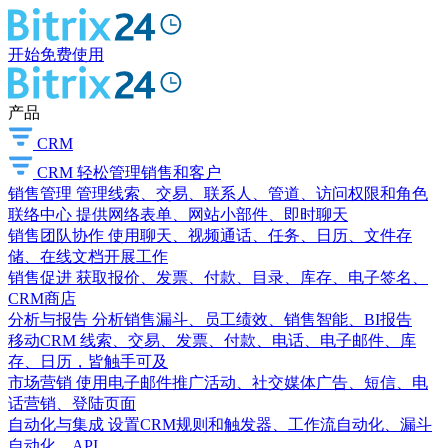
开始免费使用
产品
CRM
CRM
轻松管理销售和客户
销售管理
管理线索、交易、联系人、管道、访问权限和角色
联络中心
提供网络表单、网站小部件、即时聊天
销售团队协作
使用聊天、视频通话、任务、日历、文件存
储、在线文档开展工作
销售促进
获取报价、发票、付款、目录、库存、电子签名、
CRM商店
分析与报告
分析销售漏斗、员工绩效、销售智能、BI报告
移动CRM
线索、交易、发票、付款、电话、电子邮件、库
存、日历，皆触手可及
市场营销
使用电子邮件推广活动、社交媒体广告、短信、电
话营销、登陆页面
自动化与集成
设置CRM规则和触发器、工作流自动化、漏斗
自动化、API