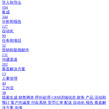
导入和导出
104
集成
344
分析和报告
127
自动化
99
任务和项目
52
营销和新闻邮件
131
沟通渠道
202
垂直解决方案
13
人事管理
44
工作流
38
线索生成
销售脚本
呼叫处理
CRM详细信息
财务
产品
活动和
预订
客户忠诚度
付款系统
货币汇率
配送
自动化
报告
垂直解
决方案
杂项