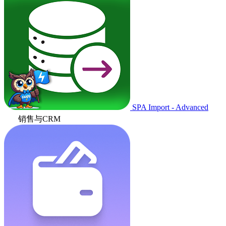
SPA Import - Advanced
销售与CRM