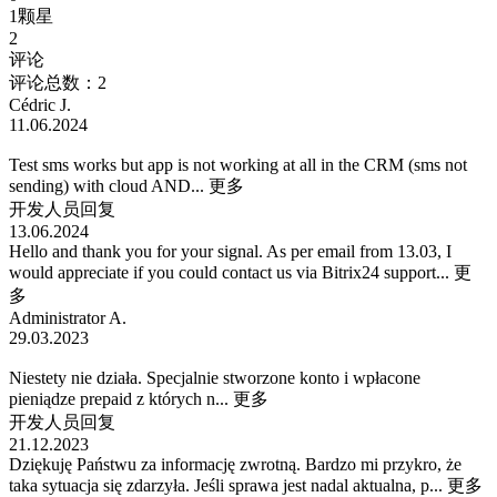
1颗星
2
评论
评论总数：2
Cédric J.
11.06.2024
Test sms works but app is not working at all in the CRM (sms not
sending) with cloud AND...
更多
开发人员回复
13.06.2024
Hello and thank you for your signal. As per email from 13.03, I
would appreciate if you could contact us via Bitrix24 support...
更
多
Administrator A.
29.03.2023
Niestety nie działa. Specjalnie stworzone konto i wpłacone
pieniądze prepaid z których n...
更多
开发人员回复
21.12.2023
Dziękuję Państwu za informację zwrotną. Bardzo mi przykro, że
taka sytuacja się zdarzyła. Jeśli sprawa jest nadal aktualna, p...
更多