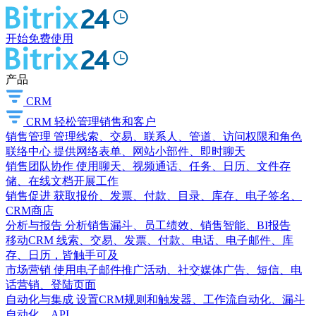
开始免费使用
产品
CRM
CRM
轻松管理销售和客户
销售管理
管理线索、交易、联系人、管道、访问权限和角色
联络中心
提供网络表单、网站小部件、即时聊天
销售团队协作
使用聊天、视频通话、任务、日历、文件存
储、在线文档开展工作
销售促进
获取报价、发票、付款、目录、库存、电子签名、
CRM商店
分析与报告
分析销售漏斗、员工绩效、销售智能、BI报告
移动CRM
线索、交易、发票、付款、电话、电子邮件、库
存、日历，皆触手可及
市场营销
使用电子邮件推广活动、社交媒体广告、短信、电
话营销、登陆页面
自动化与集成
设置CRM规则和触发器、工作流自动化、漏斗
自动化、API