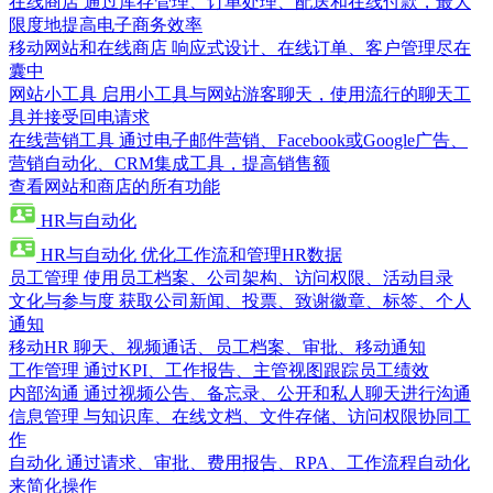
在线商店
通过库存管理、订单处理、配送和在线付款，最大
限度地提高电子商务效率
移动网站和在线商店
响应式设计、在线订单、客户管理尽在
囊中
网站小工具
启用小工具与网站游客聊天，使用流行的聊天工
具并接受回电请求
在线营销工具
通过电子邮件营销、Facebook或Google广告、
营销自动化、CRM集成工具，提高销售额
查看网站和商店的所有功能
HR与自动化
HR与自动化
优化工作流和管理HR数据
员工管理
使用员工档案、公司架构、访问权限、活动目录
文化与参与度
获取公司新闻、投票、致谢徽章、标签、个人
通知
移动HR
聊天、视频通话、员工档案、审批、移动通知
工作管理
通过KPI、工作报告、主管视图跟踪员工绩效
内部沟通
通过视频公告、备忘录、公开和私人聊天进行沟通
信息管理
与知识库、在线文档、文件存储、访问权限协同工
作
自动化
通过请求、审批、费用报告、RPA、工作流程自动化
来简化操作