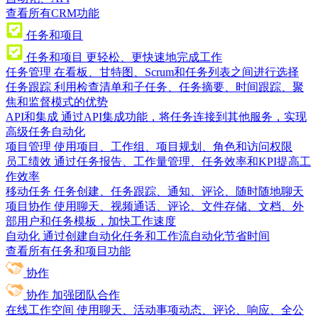
查看所有CRM功能
任务和项目
任务和项目
更轻松、更快速地完成工作
任务管理
在看板、甘特图、Scrum和任务列表之间进行选择
任务跟踪
利用检查清单和子任务、任务摘要、时间跟踪、聚
焦和监督模式的优势
API和集成
通过API集成功能，将任务连接到其他服务，实现
高级任务自动化
项目管理
使用项目、工作组、项目规划、角色和访问权限
员工绩效
通过任务报告、工作量管理、任务效率和KPI提高工
作效率
移动任务
任务创建、任务跟踪、通知、评论、随时随地聊天
项目协作
使用聊天、视频通话、评论、文件存储、文档、外
部用户和任务模板，加快工作速度
自动化
通过创建自动化任务和工作流自动化节省时间
查看所有任务和项目功能
协作
协作
加强团队合作
在线工作空间
使用聊天、活动事项动态、评论、响应、全公