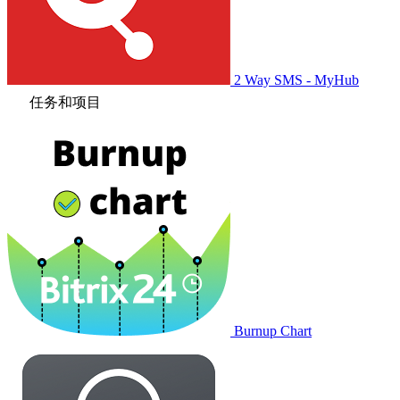
2 Way SMS - MyHub
任务和项目
Burnup Chart