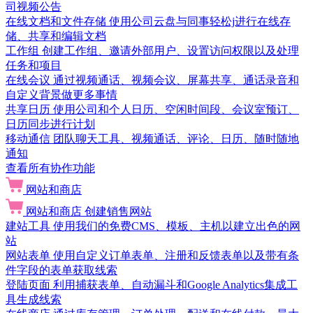
司视频公告
在线文档和文件存储
使用公司云盘与同事轻松j进行在线存
储、共享和编辑文档
工作组
创建工作组、邀请外部用户、设置访问权限以及处理
任务和项目
在线会议
通过视频通话、视频会议、屏幕共享、通话录音和
自定义背景做更多事情
共享日历
使用公司和个人日历、空闲时间段、会议室预订、
日历同步进行计划
移动通信
团队聊天工具、视频通话、评论、日历、随时随地
通知
查看所有协作功能
网站和商店
网站和商店
创建销售网站
建站工具
使用我们的免费CMS、模板、主机以建立出色的网
站
网站表单
使用自定义订单表单、注册和反馈表单以及带有条
件字段的表单获取线索
登陆页面
利用捕获表单、自动漏斗和Google Analytics集成工
具生成线索