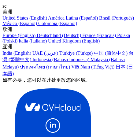
sc
美洲
United States (English)
América Latina (Español)
Brasil (Português)
México (Español)
Colombia (Español)
欧洲
Europe (English)
Deutschland (Deutsch)
France (Français)
Polska
(Polski)
Italia (Italiano)
United Kingdom (English)
亚洲
India (English)
UAE (عربي)
Türkiye (Türkçe)
中国 (简体中文)
台
灣 (繁體中文)
Indonesia (Bahasa Indonesia)
Malaysia (Bahasa
Melayu)
ประเทศไทย (ภาษาไทย)
Việt Nam (Tiếng Việt)
日本 (日
本語)
如有必要，您可以在此处更改您的区域。