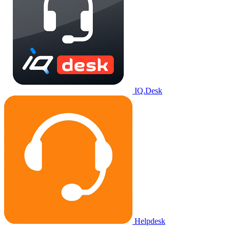
IQ.Desk
Helpdesk