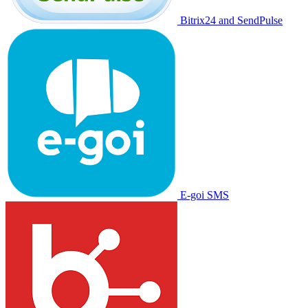
Bitrix24 and SendPulse
E-goi SMS