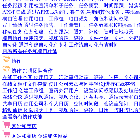
任务跟踪
利用检查清单和子任务、任务摘要、时间跟踪、聚焦
API和集成
通过API集成功能，将任务连接到其他服务，实现
项目管理
使用项目、工作组、项目规划、角色和访问权限
员工绩效
通过任务报告、工作量管理、任务效率和KPI提高工
移动任务
任务创建、任务跟踪、通知、评论、随时随地聊天
项目协作
使用聊天、视频通话、评论、文件存储、文档、外部
自动化
通过创建自动化任务和工作流自动化节省时间
查看所有任务和项目功能
协作
协作
加强团队合作
在线工作空间
使用聊天、活动事项动态、评论、响应、全公司
在线文档和文件存储
使用公司云盘与同事轻松j进行在线存储
工作组
创建工作组、邀请外部用户、设置访问权限以及处理任
在线会议
通过视频通话、视频会议、屏幕共享、通话录音和自
共享日历
使用公司和个人日历、空闲时间段、会议室预订、日
移动通信
团队聊天工具、视频通话、评论、日历、随时随地通
查看所有协作功能
网站和商店
网站和商店
创建销售网站