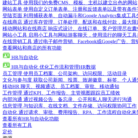
建站工具
使用我们的免费CMS、模板、主机以建立出色的网站
网站表单
使用自定义订单表单、注册和反馈表单以及带有条件
登陆页面
利用捕获表单、自动漏斗和Google Analytics集成工
在线商店
通过库存管理、订单处理、配送和在线付款，最大限
移动网站和在线商店
响应式设计、在线订单、客户管理尽在囊
网站小工具
启用小工具与网站游客聊天，使用流行的聊天工具
在线营销工具
通过电子邮件营销、Facebook或Google广
查看网站和商店的所有功能
HR与自动化
HR与自动化
优化工作流和管理HR数据
员工管理
使用员工档案、公司架构、访问权限、活动目录
文化与参与度
获取公司新闻、投票、致谢徽章、标签、个人通
移动HR
聊天、视频通话、员工档案、审批、移动通知
工作管理
通过KPI、工作报告、主管视图跟踪员工绩效
内部沟通
通过视频公告、备忘录、公开和私人聊天进行沟通
信息管理
与知识库、在线文档、文件存储、访问权限协同工作
自动化
通过请求、审批、费用报告、RPA、工作流程自动化来
查看所有HR与自动化功能
查看所有工具
定价