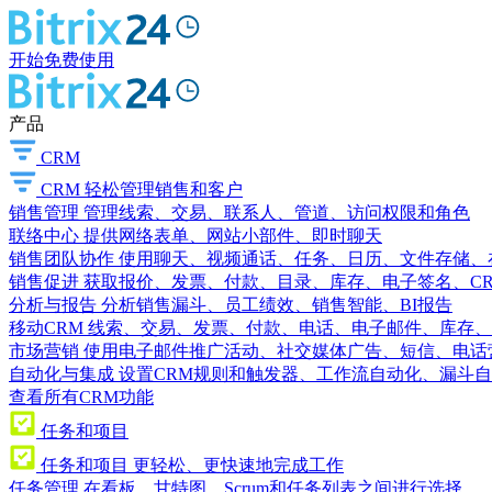
开始免费使用
产品
CRM
CRM
轻松管理销售和客户
销售管理
管理线索、交易、联系人、管道、访问权限和角色
联络中心
提供网络表单、网站小部件、即时聊天
销售团队协作
使用聊天、视频通话、任务、日历、文件存储、
销售促进
获取报价、发票、付款、目录、库存、电子签名、C
分析与报告
分析销售漏斗、员工绩效、销售智能、BI报告
移动CRM
线索、交易、发票、付款、电话、电子邮件、库存、
市场营销
使用电子邮件推广活动、社交媒体广告、短信、电话
自动化与集成
设置CRM规则和触发器、工作流自动化、漏斗自
查看所有CRM功能
任务和项目
任务和项目
更轻松、更快速地完成工作
任务管理
在看板、甘特图、Scrum和任务列表之间进行选择