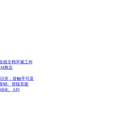
在线文档开展工作
RM商店
日历，皆触手可及
营销、登陆页面
动化、API