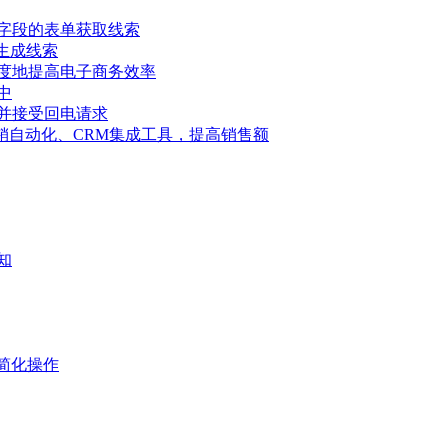
字段的表单获取线索
具生成线索
度地提高电子商务效率
中
并接受回电请求
告、营销自动化、CRM集成工具，提高销售额
知
简化操作