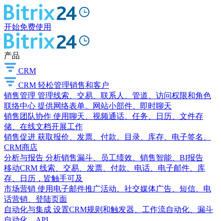
开始免费使用
产品
CRM
CRM
轻松管理销售和客户
销售管理
管理线索、交易、联系人、管道、访问权限和角色
联络中心
提供网络表单、网站小部件、即时聊天
销售团队协作
使用聊天、视频通话、任务、日历、文件存
储、在线文档开展工作
销售促进
获取报价、发票、付款、目录、库存、电子签名、
CRM商店
分析与报告
分析销售漏斗、员工绩效、销售智能、BI报告
移动CRM
线索、交易、发票、付款、电话、电子邮件、库
存、日历，皆触手可及
市场营销
使用电子邮件推广活动、社交媒体广告、短信、电
话营销、登陆页面
自动化与集成
设置CRM规则和触发器、工作流自动化、漏斗
自动化、API