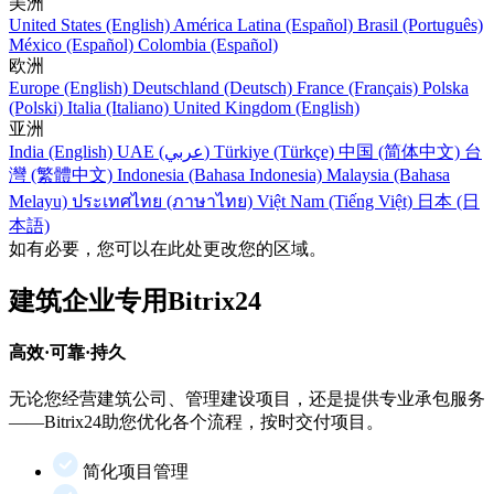
美洲
United States (English)
América Latina (Español)
Brasil (Português)
México (Español)
Colombia (Español)
欧洲
Europe (English)
Deutschland (Deutsch)
France (Français)
Polska
(Polski)
Italia (Italiano)
United Kingdom (English)
亚洲
India (English)
UAE (عربي)
Türkiye (Türkçe)
中国 (简体中文)
台
灣 (繁體中文)
Indonesia (Bahasa Indonesia)
Malaysia (Bahasa
Melayu)
ประเทศไทย (ภาษาไทย)
Việt Nam (Tiếng Việt)
日本 (日
本語)
如有必要，您可以在此处更改您的区域。
建筑企业专用Bitrix24
高效·可靠·持久
无论您经营建筑公司、管理建设项目，还是提供专业承包服务
——Bitrix24助您优化各个流程，按时交付项目。
简化项目管理