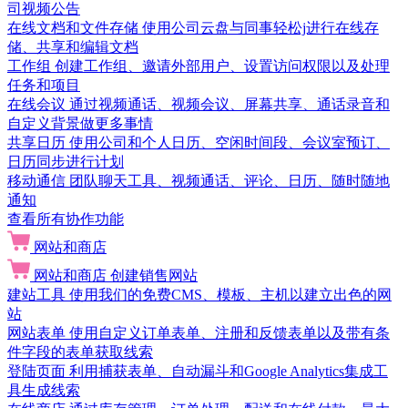
司视频公告
在线文档和文件存储
使用公司云盘与同事轻松j进行在线存
储、共享和编辑文档
工作组
创建工作组、邀请外部用户、设置访问权限以及处理
任务和项目
在线会议
通过视频通话、视频会议、屏幕共享、通话录音和
自定义背景做更多事情
共享日历
使用公司和个人日历、空闲时间段、会议室预订、
日历同步进行计划
移动通信
团队聊天工具、视频通话、评论、日历、随时随地
通知
查看所有协作功能
网站和商店
网站和商店
创建销售网站
建站工具
使用我们的免费CMS、模板、主机以建立出色的网
站
网站表单
使用自定义订单表单、注册和反馈表单以及带有条
件字段的表单获取线索
登陆页面
利用捕获表单、自动漏斗和Google Analytics集成工
具生成线索