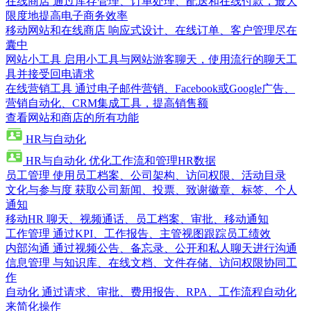
在线商店
通过库存管理、订单处理、配送和在线付款，最大
限度地提高电子商务效率
移动网站和在线商店
响应式设计、在线订单、客户管理尽在
囊中
网站小工具
启用小工具与网站游客聊天，使用流行的聊天工
具并接受回电请求
在线营销工具
通过电子邮件营销、Facebook或Google广告、
营销自动化、CRM集成工具，提高销售额
查看网站和商店的所有功能
HR与自动化
HR与自动化
优化工作流和管理HR数据
员工管理
使用员工档案、公司架构、访问权限、活动目录
文化与参与度
获取公司新闻、投票、致谢徽章、标签、个人
通知
移动HR
聊天、视频通话、员工档案、审批、移动通知
工作管理
通过KPI、工作报告、主管视图跟踪员工绩效
内部沟通
通过视频公告、备忘录、公开和私人聊天进行沟通
信息管理
与知识库、在线文档、文件存储、访问权限协同工
作
自动化
通过请求、审批、费用报告、RPA、工作流程自动化
来简化操作