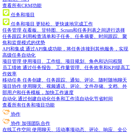
查看所有CRM功能
任务和项目
任务和项目
更轻松、更快速地完成工作
任务管理
在看板、甘特图、Scrum和任务列表之间进行选择
任务跟踪
利用检查清单和子任务、任务摘要、时间跟踪、聚
焦和监督模式的优势
API和集成
通过API集成功能，将任务连接到其他服务，实现
高级任务自动化
项目管理
使用项目、工作组、项目规划、角色和访问权限
员工绩效
通过任务报告、工作量管理、任务效率和KPI提高工
作效率
移动任务
任务创建、任务跟踪、通知、评论、随时随地聊天
项目协作
使用聊天、视频通话、评论、文件存储、文档、外
部用户和任务模板，加快工作速度
自动化
通过创建自动化任务和工作流自动化节省时间
查看所有任务和项目功能
协作
协作
加强团队合作
在线工作空间
使用聊天、活动事项动态、评论、响应、全公