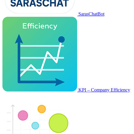
SarasChatBot
KPI – Company Efficiency