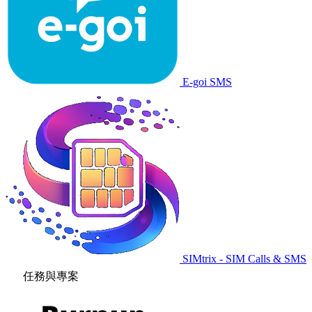
E-goi SMS
SIMtrix - SIM Calls & SMS
任務與專案