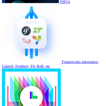
NIP24
Frameworks integration:
Laravel, Symfony, Yii, RoR, etc