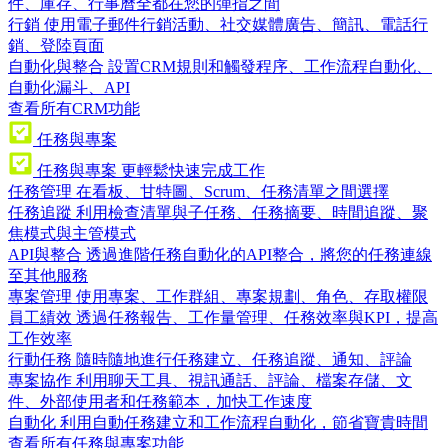
件、庫存、行事曆全都在您的彈指之間
行銷
使用電子郵件行銷活動、社交媒體廣告、簡訊、電話行
銷、登陸頁面
自動化與整合
設置CRM規則和觸發程序、工作流程自動化、
自動化漏斗、API
查看所有CRM功能
任務與專案
任務與專案
更輕鬆快速完成工作
任務管理
在看板、甘特圖、Scrum、任務清單之間選擇
任務追蹤
利用檢查清單與子任務、任務摘要、時間追蹤、聚
焦模式與主管模式
API與整合
透過進階任務自動化的API整合，將您的任務連線
至其他服務
專案管理
使用專案、工作群組、專案規劃、角色、存取權限
員工績效
透過任務報告、工作量管理、任務效率與KPI，提高
工作效率
行動任務
隨時隨地進行任務建立、任務追蹤、通知、評論
專案協作
利用聊天工具、視訊通話、評論、檔案存儲、文
件、外部使用者和任務範本，加快工作速度
自動化
利用自動任務建立和工作流程自動化，節省寶貴時間
查看所有任務與專案功能