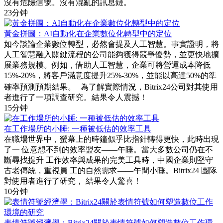
沒有危險信號。沒有混亂的訊息鏈。
23分钟
黃金拼圖：AI自動化在企業數位化轉型中的定位
如今談論企業數位轉型，必然會提及人工智慧。事實證明，將
人工智慧融入關鍵流程的公司能夠獲得競爭優勢，並更快地擴
展業務規模。例如，借助人工智慧，企業可將營運成本降低
15%-20%，將客戶滿意度提升25%-30%，並能以高達50%的準
確率預測預期結果。 為了解實際情況，Bitrix24公司對其使用
者進行了一項調查研究。結果令人震撼！
15分钟
在工作場所的小睡: 一種被低估的效率工具
在職場世界中，螢幕上的時鐘似乎比指針轉得更快，此時出現
了一 位意想不到的效率盟友——午睡。當大多數公司仍在不
斷尋找提升 工作效率與成果的完美工具時，中國企業則堅守
古老傳統，重視員 工的自然需求——午間小睡。Bitrix24 團隊
對使用者進行了研究， 結果令人驚喜！
10分钟
表情符號經濟學：Bitrix24關於表情符號如何塑造數位工作環