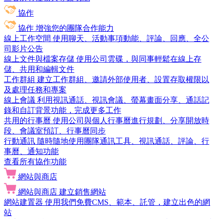
協作
協作
增強您的團隊合作能力
線上工作空間
使用聊天、活動事項動能、評論、回應、全公
司影片公告
線上文件與檔案存儲
使用公司雲碟，與同事輕鬆在線上存
儲、共用和編輯文件
工作群組
建立工作群組、邀請外部使用者、設置存取權限以
及處理任務和專案
線上會議
利用視訊通話、視訊會議、螢幕畫面分享、通話記
錄和自訂背景功能，完成更多工作
共用的行事曆
使用公司與個人行事曆進行規劃、分享開放時
段、會議室預訂、行事曆同步
行動通訊
隨時隨地使用團隊通訊工具、視訊通話、評論、行
事曆、通知功能
查看所有協作功能
網站與商店
網站與商店
建立銷售網站
網站建置器
使用我們免費CMS、範本、託管，建立出色的網
站