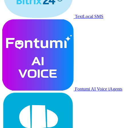
TextLocal SMS
Fontumi AI Voice iAgents