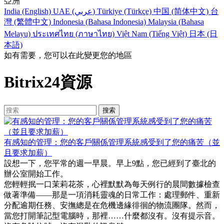
亞洲
India (English)
UAE (عربي)
Türkiye (Türkçe)
中国 (简体中文)
台
灣 (繁體中文)
Indonesia (Bahasa Indonesia)
Malaysia (Bahasa
Melayu)
ประเทศไทย (ภาษาไทย)
Việt Nam (Tiếng Việt)
日本 (日
本語)
如有需要，您可以在此變更您的地區
Bitrix24資源
有感知的管理：您的客戶關係管理系統感受到了您的痛苦（並
且要求加薪）
設想一下，您平常的週一早晨。早上9點，您已經到了臺北的
辦公室開始工作。
您輕輕抿一口茉莉花茶，心裡默默為每天例行的晨間數據檢查
做著準備——那是一項消耗靈魂的日常工作：處理郵件、重新
分配逾期任務、安撫總是在危機邊緣徘徊的物流團隊。然而，
當您打開筆記型電腦時，那裡……什麼都沒有。沒有提示音。