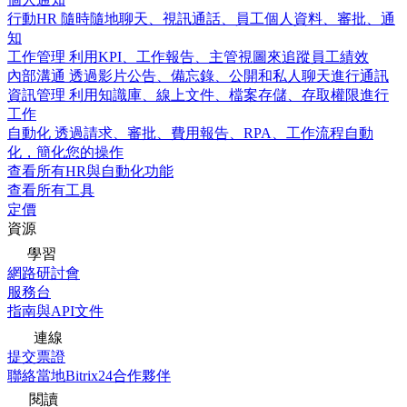
行動HR
隨時隨地聊天、視訊通話、員工個人資料、審批、通
知
工作管理
利用KPI、工作報告、主管視圖來追蹤員工績效
內部溝通
透過影片公告、備忘錄、公開和私人聊天進行通訊
資訊管理
利用知識庫、線上文件、檔案存儲、存取權限進行
工作
自動化
透過請求、審批、費用報告、RPA、工作流程自動
化，簡化您的操作
查看所有HR與自動化功能
查看所有工具
定價
資源
學習
網路研討會
服務台
指南與API文件
連線
提交票證
聯絡當地Bitrix24合作夥伴
閱讀