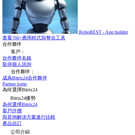
RoboREST - App builder
查看760+應用程式與整合工具
合作夥伴
客戶：
合作夥伴名錄
取得個人諮詢
合作夥伴：
成為Bitrix24合作夥伴
Partner login
為何選擇Bitrix24
Bitrix24優勢
為何選擇Bitrix24
客戶評價
與其他解決方案進行比較
產品自訂
公司介紹