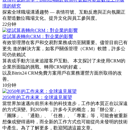
境的研究
探索全球職場溝通趨勢 — 表情符號、互動反應與正向氛圍正
在塑造數位職場文化。提升文化與員工參與度。
22分钟
從試算表轉向CRM：對企業的影響
有效管理潛在客戶和交易對業務成功至關重要。儘管目前已有
更先 進的解決方案，如客戶關係管理（CRM）軟體，許多公
司仍依賴試
算表或手動方法來追蹤客戶互動。 本文探討了未使用CRM的
企業所面臨的挑戰、轉用CRM的好處，
以及Bitrix24 CRM免費方案用戶在業務運營方面所取得的改
善。
10分钟
2050年的工作未來：全球遠見展望
當世界加速邁向前所未有的科技進步，工作的本質正在以深遠
的方式演變。到2050年，許多今天的概念，如「辦公室」、
「團隊」、「通勤」、「任務」、「專案」等，可能會被重新
想像或變得過時，而全新的工作方式也可能從尚未發明的技術
中產生。為了了解更多，歡迎閱讀這篇文章。