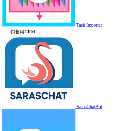
Task Importer
銷售與CRM
SarasChatBot