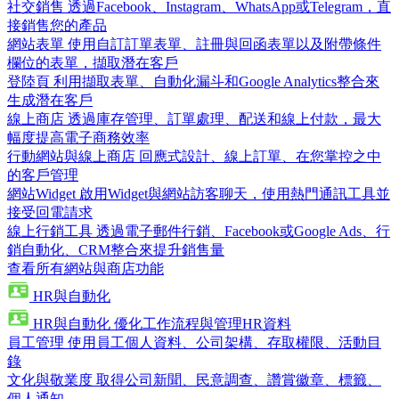
社交銷售
透過Facebook、Instagram、WhatsApp或Telegram，直
接銷售您的產品
網站表單
使用自訂訂單表單、註冊與回函表單以及附帶條件
欄位的表單，擷取潛在客戶
登陸頁
利用擷取表單、自動化漏斗和Google Analytics整合來
生成潛在客戶
線上商店
透過庫存管理、訂單處理、配送和線上付款，最大
幅度提高電子商務效率
行動網站與線上商店
回應式設計、線上訂單、在您掌控之中
的客戶管理
網站Widget
啟用Widget與網站訪客聊天，使用熱門通訊工具並
接受回電請求
線上行銷工具
透過電子郵件行銷、Facebook或Google Ads、行
銷自動化、CRM整合來提升銷售量
查看所有網站與商店功能
HR與自動化
HR與自動化
優化工作流程與管理HR資料
員工管理
使用員工個人資料、公司架構、存取權限、活動目
錄
文化與敬業度
取得公司新聞、民意調查、讚賞徽章、標籤、
個人通知