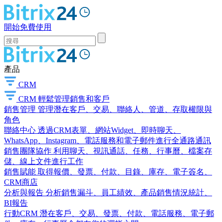
開始免費使用
產品
CRM
CRM
輕鬆管理銷售和客戶
銷售管理
管理潛在客戶、交易、聯絡人、管道、存取權限與
角色
聯絡中心
透過CRM表單、網站Widget、即時聊天、
WhatsApp、Instagram、電話服務和電子郵件進行全通路通訊
銷售團隊協作
利用聊天、視訊通話、任務、行事曆、檔案存
儲、線上文件進行工作
銷售賦能
取得報價、發票、付款、目錄、庫存、電子簽名、
CRM商店
分析與報告
分析銷售漏斗、員工績效、產品銷售情況統計、
BI報告
行動CRM
潛在客戶、交易、發票、付款、電話服務、電子郵