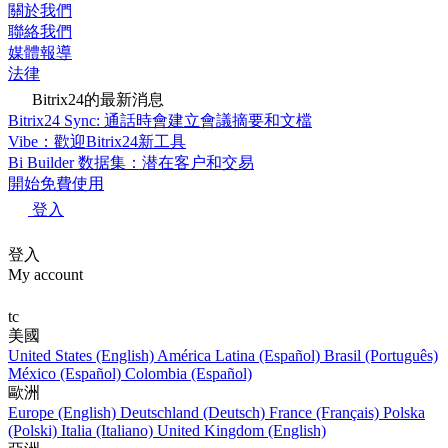
關於我們
聯絡我們
媒體報導
法律
Bitrix24的最新消息
Bitrix24 Sync: 通話時會建立會議摘要和文檔
Vibe：歡迎Bitrix24新工具
Bi Builder 数据集：潜在客户和交易
開始免費使用
登入
登入
My account
tc
美國
United States (English)
América Latina (Español)
Brasil (Português)
México (Español)
Colombia (Español)
歐洲
Europe (English)
Deutschland (Deutsch)
France (Français)
Polska
(Polski)
Italia (Italiano)
United Kingdom (English)