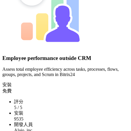
Employee performance outside CRM
Assess total employee efficiency across tasks, processes, flows,
groups, projects, and Scrum in Bitrix24
安裝
免費
評分
5
/
5
安裝
9535
開發人員
Alaio, inc