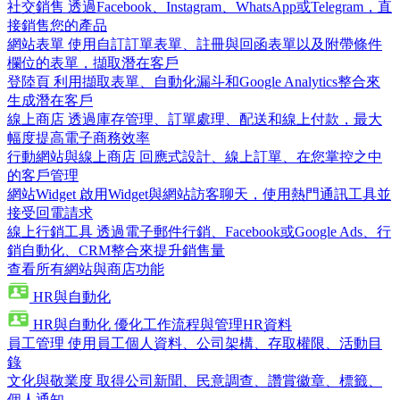
社交銷售
透過Facebook、Instagram、WhatsApp或Telegram，直
接銷售您的產品
網站表單
使用自訂訂單表單、註冊與回函表單以及附帶條件
欄位的表單，擷取潛在客戶
登陸頁
利用擷取表單、自動化漏斗和Google Analytics整合來
生成潛在客戶
線上商店
透過庫存管理、訂單處理、配送和線上付款，最大
幅度提高電子商務效率
行動網站與線上商店
回應式設計、線上訂單、在您掌控之中
的客戶管理
網站Widget
啟用Widget與網站訪客聊天，使用熱門通訊工具並
接受回電請求
線上行銷工具
透過電子郵件行銷、Facebook或Google Ads、行
銷自動化、CRM整合來提升銷售量
查看所有網站與商店功能
HR與自動化
HR與自動化
優化工作流程與管理HR資料
員工管理
使用員工個人資料、公司架構、存取權限、活動目
錄
文化與敬業度
取得公司新聞、民意調查、讚賞徽章、標籤、
個人通知