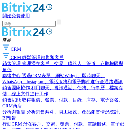
開始免費使用
產品
CRM
CRM
輕鬆管理銷售和客戶
銷售管理
管理潛在客戶、交易、聯絡人、管道、存取權限與
角色
聯絡中心
透過CRM表單、網站Widget、即時聊天、
WhatsApp、Instagram、電話服務和電子郵件進行全通路通訊
銷售團隊協作
利用聊天、視訊通話、任務、行事曆、檔案存
儲、線上文件進行工作
銷售賦能
取得報價、發票、付款、目錄、庫存、電子簽名、
CRM商店
分析與報告
分析銷售漏斗、員工績效、產品銷售情況統計、
BI報告
行動CRM
潛在客戶、交易、發票、付款、電話服務、電子郵