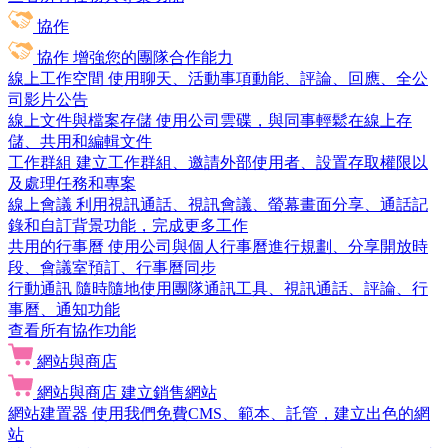
協作
協作
增強您的團隊合作能力
線上工作空間
使用聊天、活動事項動能、評論、回應、全公
司影片公告
線上文件與檔案存儲
使用公司雲碟，與同事輕鬆在線上存
儲、共用和編輯文件
工作群組
建立工作群組、邀請外部使用者、設置存取權限以
及處理任務和專案
線上會議
利用視訊通話、視訊會議、螢幕畫面分享、通話記
錄和自訂背景功能，完成更多工作
共用的行事曆
使用公司與個人行事曆進行規劃、分享開放時
段、會議室預訂、行事曆同步
行動通訊
隨時隨地使用團隊通訊工具、視訊通話、評論、行
事曆、通知功能
查看所有協作功能
網站與商店
網站與商店
建立銷售網站
網站建置器
使用我們免費CMS、範本、託管，建立出色的網
站