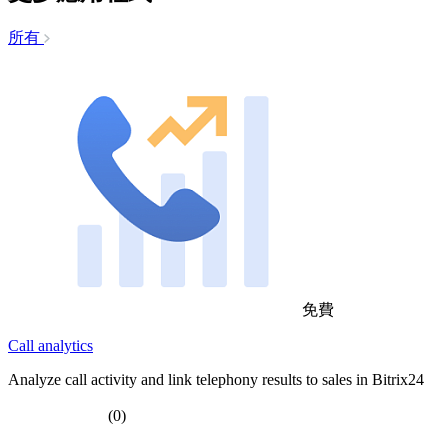
所有
免費
Call analytics
Analyze call activity and link telephony results to sales in Bitrix24
(0)