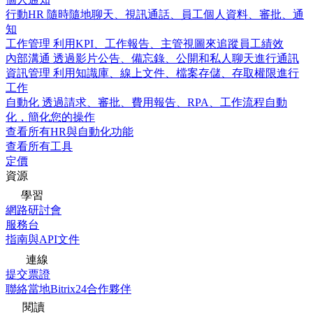
行動HR
隨時隨地聊天、視訊通話、員工個人資料、審批、通
知
工作管理
利用KPI、工作報告、主管視圖來追蹤員工績效
內部溝通
透過影片公告、備忘錄、公開和私人聊天進行通訊
資訊管理
利用知識庫、線上文件、檔案存儲、存取權限進行
工作
自動化
透過請求、審批、費用報告、RPA、工作流程自動
化，簡化您的操作
查看所有HR與自動化功能
查看所有工具
定價
資源
學習
網路研討會
服務台
指南與API文件
連線
提交票證
聯絡當地Bitrix24合作夥伴
閱讀