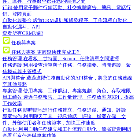
件、庫存、行事曆全都在您的彈指之間
行銷
使用電子郵件行銷活動、社交媒體廣告、簡訊、電話行
銷、登陸頁面
自動化與整合
設置CRM規則和觸發程序、工作流程自動化、
自動化漏斗、API
查看所有CRM功能
任務與專案
任務與專案
更輕鬆快速完成工作
任務管理
在看板、甘特圖、Scrum、任務清單之間選擇
任務追蹤
利用檢查清單與子任務、任務摘要、時間追蹤、聚
焦模式與主管模式
API與整合
透過進階任務自動化的API整合，將您的任務連線
至其他服務
專案管理
使用專案、工作群組、專案規劃、角色、存取權限
員工績效
透過任務報告、工作量管理、任務效率與KPI，提高
工作效率
行動任務
隨時隨地進行任務建立、任務追蹤、通知、評論
專案協作
利用聊天工具、視訊通話、評論、檔案存儲、文
件、外部使用者和任務範本，加快工作速度
自動化
利用自動任務建立和工作流程自動化，節省寶貴時間
查看所有任務與專案功能