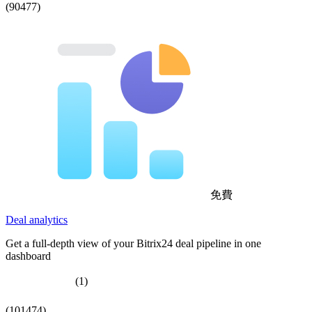
(90477)
免費
Deal analytics
Get a full-depth view of your Bitrix24 deal pipeline in one
dashboard
(1)
(101474)