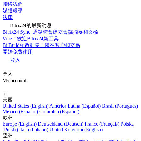
聯絡我們
媒體報導
法律
Bitrix24的最新消息
Bitrix24 Sync: 通話時會建立會議摘要和文檔
Vibe：歡迎Bitrix24新工具
Bi Builder 数据集：潜在客户和交易
開始免費使用
登入
登入
My account
tc
美國
United States (English)
América Latina (Español)
Brasil (Português)
México (Español)
Colombia (Español)
歐洲
Europe (English)
Deutschland (Deutsch)
France (Français)
Polska
(Polski)
Italia (Italiano)
United Kingdom (English)
亞洲