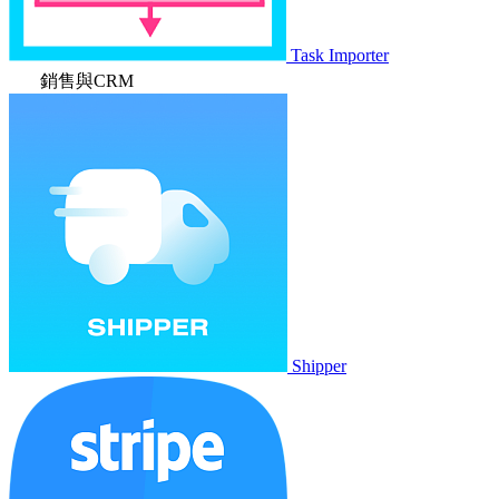
Task Importer
銷售與CRM
Shipper