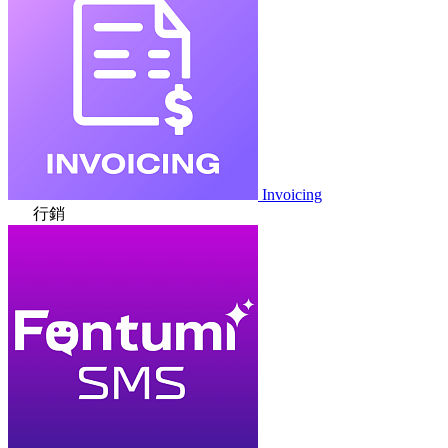
Invoicing
行銷