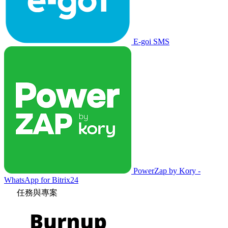
E-goi SMS
PowerZap by Kory -
WhatsApp for Bitrix24
任務與專案