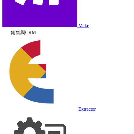
Make
銷售與CRM
Extractor