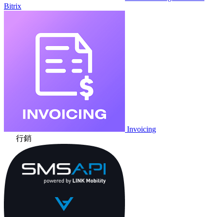
Bitrix
Invoicing
行銷