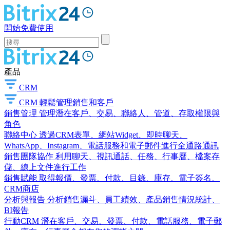
開始免費使用
產品
CRM
CRM
輕鬆管理銷售和客戶
銷售管理
管理潛在客戶、交易、聯絡人、管道、存取權限與
角色
聯絡中心
透過CRM表單、網站Widget、即時聊天、
WhatsApp、Instagram、電話服務和電子郵件進行全通路通訊
銷售團隊協作
利用聊天、視訊通話、任務、行事曆、檔案存
儲、線上文件進行工作
銷售賦能
取得報價、發票、付款、目錄、庫存、電子簽名、
CRM商店
分析與報告
分析銷售漏斗、員工績效、產品銷售情況統計、
BI報告
行動CRM
潛在客戶、交易、發票、付款、電話服務、電子郵