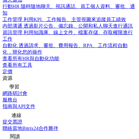
行動HR
隨時隨地聊天、視訊通話、員工個人資料、審批、通
知
工作管理
利用KPI、工作報告、主管視圖來追蹤員工績效
內部溝通
透過影片公告、備忘錄、公開和私人聊天進行通訊
資訊管理
利用知識庫、線上文件、檔案存儲、存取權限進行
工作
自動化
透過請求、審批、費用報告、RPA、工作流程自動
化，簡化您的操作
查看所有HR與自動化功能
查看所有工具
定價
資源
學習
網路研討會
服務台
指南與API文件
連線
提交票證
聯絡當地Bitrix24合作夥伴
閱讀