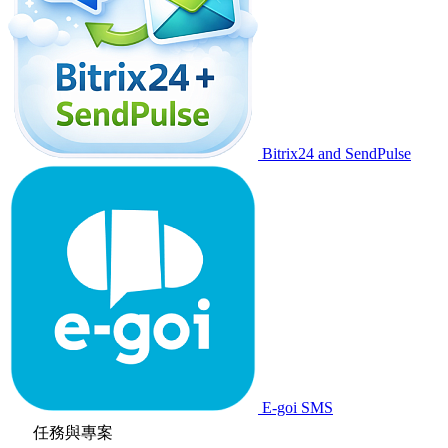
Bitrix24 and SendPulse
E-goi SMS
任務與專案