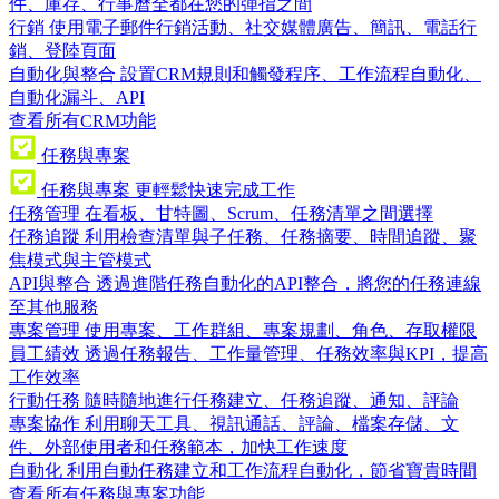
件、庫存、行事曆全都在您的彈指之間
行銷
使用電子郵件行銷活動、社交媒體廣告、簡訊、電話行
銷、登陸頁面
自動化與整合
設置CRM規則和觸發程序、工作流程自動化、
自動化漏斗、API
查看所有CRM功能
任務與專案
任務與專案
更輕鬆快速完成工作
任務管理
在看板、甘特圖、Scrum、任務清單之間選擇
任務追蹤
利用檢查清單與子任務、任務摘要、時間追蹤、聚
焦模式與主管模式
API與整合
透過進階任務自動化的API整合，將您的任務連線
至其他服務
專案管理
使用專案、工作群組、專案規劃、角色、存取權限
員工績效
透過任務報告、工作量管理、任務效率與KPI，提高
工作效率
行動任務
隨時隨地進行任務建立、任務追蹤、通知、評論
專案協作
利用聊天工具、視訊通話、評論、檔案存儲、文
件、外部使用者和任務範本，加快工作速度
自動化
利用自動任務建立和工作流程自動化，節省寶貴時間
查看所有任務與專案功能