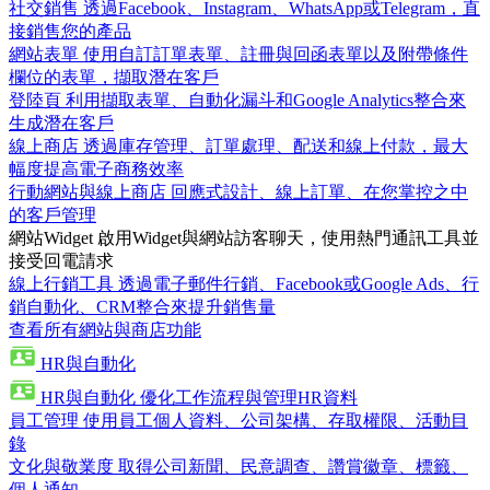
社交銷售
透過Facebook、Instagram、WhatsApp或Telegram，直
接銷售您的產品
網站表單
使用自訂訂單表單、註冊與回函表單以及附帶條件
欄位的表單，擷取潛在客戶
登陸頁
利用擷取表單、自動化漏斗和Google Analytics整合來
生成潛在客戶
線上商店
透過庫存管理、訂單處理、配送和線上付款，最大
幅度提高電子商務效率
行動網站與線上商店
回應式設計、線上訂單、在您掌控之中
的客戶管理
網站Widget
啟用Widget與網站訪客聊天，使用熱門通訊工具並
接受回電請求
線上行銷工具
透過電子郵件行銷、Facebook或Google Ads、行
銷自動化、CRM整合來提升銷售量
查看所有網站與商店功能
HR與自動化
HR與自動化
優化工作流程與管理HR資料
員工管理
使用員工個人資料、公司架構、存取權限、活動目
錄
文化與敬業度
取得公司新聞、民意調查、讚賞徽章、標籤、
個人通知