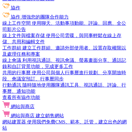
協作
協作
增強您的團隊合作能力
線上工作空間
使用聊天、活動事項動能、評論、回應、全公
司影片公告
線上文件與檔案存儲
使用公司雲碟，與同事輕鬆在線上存
儲、共用和編輯文件
工作群組
建立工作群組、邀請外部使用者、設置存取權限以
及處理任務和專案
線上會議
利用視訊通話、視訊會議、螢幕畫面分享、通話記
錄和自訂背景功能，完成更多工作
共用的行事曆
使用公司與個人行事曆進行規劃、分享開放時
段、會議室預訂、行事曆同步
行動通訊
隨時隨地使用團隊通訊工具、視訊通話、評論、行
事曆、通知功能
查看所有協作功能
網站與商店
網站與商店
建立銷售網站
網站建置器
使用我們免費CMS、範本、託管，建立出色的網
站