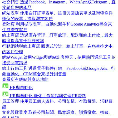
社交銷售
透過Facebook、Instagram、WhatsApp或Telegram，直
接銷售您的產品
網站表單
使用自訂訂單表單、註冊與回函表單以及附帶條件
欄位的表單，擷取潛在客戶
登陸頁
利用擷取表單、自動化漏斗和Google Analytics整合來
生成潛在客戶
線上商店
透過庫存管理、訂單處理、配送和線上付款，最大
幅度提高電子商務效率
行動網站與線上商店
回應式設計、線上訂單、在您掌控之中
的客戶管理
網站Widget
啟用Widget與網站訪客聊天，使用熱門通訊工具並
接受回電請求
線上行銷工具
透過電子郵件行銷、Facebook或Google Ads、行
銷自動化、CRM整合來提升銷售量
查看所有網站與商店功能
HR與自動化
HR與自動化
優化工作流程與管理HR資料
員工管理
使用員工個人資料、公司架構、存取權限、活動目
錄
文化與敬業度
取得公司新聞、民意調查、讚賞徽章、標籤、
個人通知