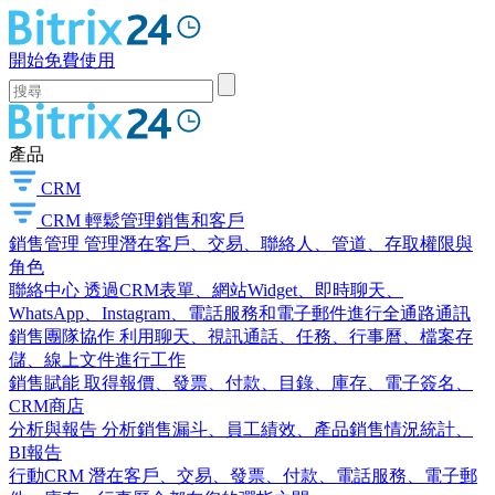
開始免費使用
產品
CRM
CRM
輕鬆管理銷售和客戶
銷售管理
管理潛在客戶、交易、聯絡人、管道、存取權限與
角色
聯絡中心
透過CRM表單、網站Widget、即時聊天、
WhatsApp、Instagram、電話服務和電子郵件進行全通路通訊
銷售團隊協作
利用聊天、視訊通話、任務、行事曆、檔案存
儲、線上文件進行工作
銷售賦能
取得報價、發票、付款、目錄、庫存、電子簽名、
CRM商店
分析與報告
分析銷售漏斗、員工績效、產品銷售情況統計、
BI報告
行動CRM
潛在客戶、交易、發票、付款、電話服務、電子郵