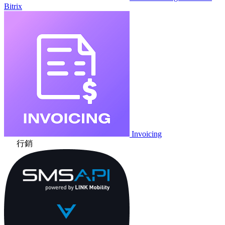
Bitrix
Invoicing
行銷