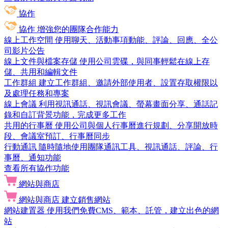
協作
協作
增強您的團隊合作能力
線上工作空間
使用聊天、活動事項動能、評論、回應、全公
司影片公告
線上文件與檔案存儲
使用公司雲碟，與同事輕鬆在線上存
儲、共用和編輯文件
工作群組
建立工作群組、邀請外部使用者、設置存取權限以
及處理任務和專案
線上會議
利用視訊通話、視訊會議、螢幕畫面分享、通話記
錄和自訂背景功能，完成更多工作
共用的行事曆
使用公司與個人行事曆進行規劃、分享開放時
段、會議室預訂、行事曆同步
行動通訊
隨時隨地使用團隊通訊工具、視訊通話、評論、行
事曆、通知功能
查看所有協作功能
網站與商店
網站與商店
建立銷售網站
網站建置器
使用我們免費CMS、範本、託管，建立出色的網
站