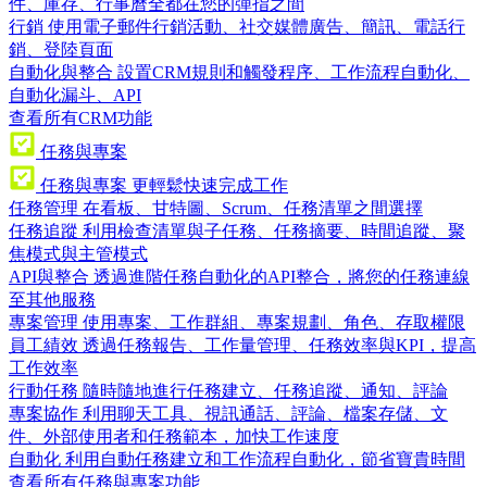
件、庫存、行事曆全都在您的彈指之間
行銷
使用電子郵件行銷活動、社交媒體廣告、簡訊、電話行
銷、登陸頁面
自動化與整合
設置CRM規則和觸發程序、工作流程自動化、
自動化漏斗、API
查看所有CRM功能
任務與專案
任務與專案
更輕鬆快速完成工作
任務管理
在看板、甘特圖、Scrum、任務清單之間選擇
任務追蹤
利用檢查清單與子任務、任務摘要、時間追蹤、聚
焦模式與主管模式
API與整合
透過進階任務自動化的API整合，將您的任務連線
至其他服務
專案管理
使用專案、工作群組、專案規劃、角色、存取權限
員工績效
透過任務報告、工作量管理、任務效率與KPI，提高
工作效率
行動任務
隨時隨地進行任務建立、任務追蹤、通知、評論
專案協作
利用聊天工具、視訊通話、評論、檔案存儲、文
件、外部使用者和任務範本，加快工作速度
自動化
利用自動任務建立和工作流程自動化，節省寶貴時間
查看所有任務與專案功能