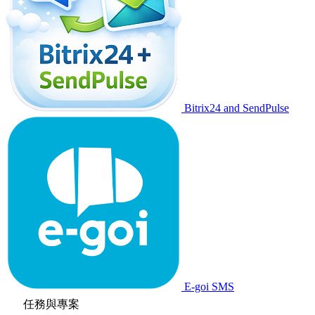
Bitrix24 and SendPulse
E-goi SMS
任務與專案