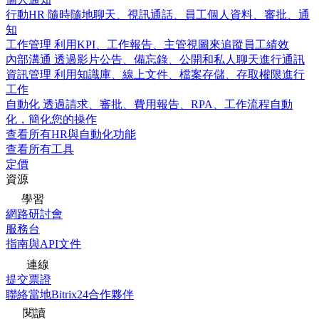
行動HR
隨時隨地聊天、視訊通話、員工個人資料、審批、通
知
工作管理
利用KPI、工作報告、主管視圖來追蹤員工績效
內部溝通
透過影片公告、備忘錄、公開和私人聊天進行通訊
資訊管理
利用知識庫、線上文件、檔案存儲、存取權限進行
工作
自動化
透過請求、審批、費用報告、RPA、工作流程自動
化，簡化您的操作
查看所有HR與自動化功能
查看所有工具
定價
資源
學習
網路研討會
服務台
指南與API文件
連線
提交票證
聯絡當地Bitrix24合作夥伴
閱讀