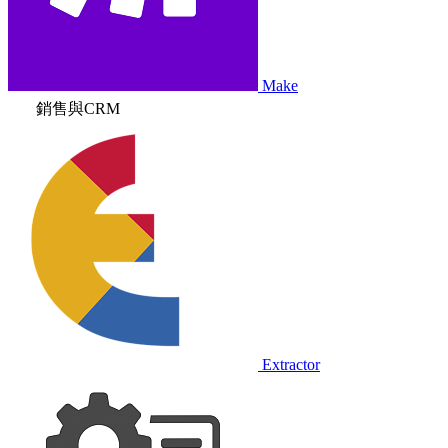
Make
銷售與CRM
Extractor