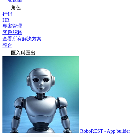
角色
行銷
HR
專案管理
客戶服務
查看所有解決方案
整合
匯入與匯出
RoboREST - App builder