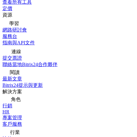
查看所有工具
定價
資源
學習
網路研討會
服務台
指南與API文件
連線
提交票證
聯絡當地Bitrix24合作夥伴
閱讀
最新文章
Bitrix24提示與更新
解決方案
角色
行銷
HR
專案管理
客戶服務
行業