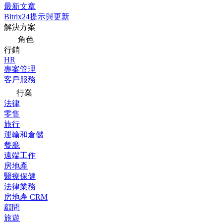
最新文章
Bitrix24提示與更新
解決方案
角色
行銷
HR
專案管理
客戶服務
行業
法律
零售
旅行
運輸和倉儲
餐廳
遠端工作
房地產
醫療保健
法律業務
房地產 CRM
顧問
旅遊