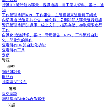
行動HR
隨時隨地聊天、視訊通話、員工個人資料、審批、通
知
工作管理
利用KPI、工作報告、主管視圖來追蹤員工績效
內部溝通
透過影片公告、備忘錄、公開和私人聊天進行通訊
資訊管理
利用知識庫、線上文件、檔案存儲、存取權限進行
工作
自動化
透過請求、審批、費用報告、RPA、工作流程自動
化，簡化您的操作
查看所有HR與自動化功能
查看所有工具
定價
資源
學習
網路研討會
服務台
指南與API文件
連線
提交票證
聯絡當地Bitrix24合作夥伴
閱讀