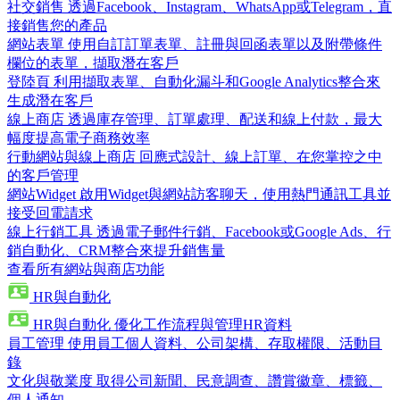
社交銷售
透過Facebook、Instagram、WhatsApp或Telegram，直
接銷售您的產品
網站表單
使用自訂訂單表單、註冊與回函表單以及附帶條件
欄位的表單，擷取潛在客戶
登陸頁
利用擷取表單、自動化漏斗和Google Analytics整合來
生成潛在客戶
線上商店
透過庫存管理、訂單處理、配送和線上付款，最大
幅度提高電子商務效率
行動網站與線上商店
回應式設計、線上訂單、在您掌控之中
的客戶管理
網站Widget
啟用Widget與網站訪客聊天，使用熱門通訊工具並
接受回電請求
線上行銷工具
透過電子郵件行銷、Facebook或Google Ads、行
銷自動化、CRM整合來提升銷售量
查看所有網站與商店功能
HR與自動化
HR與自動化
優化工作流程與管理HR資料
員工管理
使用員工個人資料、公司架構、存取權限、活動目
錄
文化與敬業度
取得公司新聞、民意調查、讚賞徽章、標籤、
個人通知