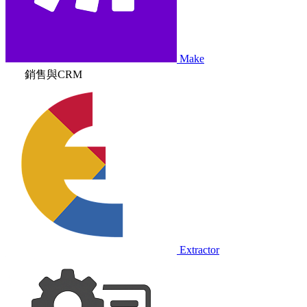
Make
銷售與CRM
Extractor