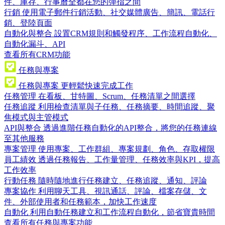
件、庫存、行事曆全都在您的彈指之間
行銷
使用電子郵件行銷活動、社交媒體廣告、簡訊、電話行
銷、登陸頁面
自動化與整合
設置CRM規則和觸發程序、工作流程自動化、
自動化漏斗、API
查看所有CRM功能
任務與專案
任務與專案
更輕鬆快速完成工作
任務管理
在看板、甘特圖、Scrum、任務清單之間選擇
任務追蹤
利用檢查清單與子任務、任務摘要、時間追蹤、聚
焦模式與主管模式
API與整合
透過進階任務自動化的API整合，將您的任務連線
至其他服務
專案管理
使用專案、工作群組、專案規劃、角色、存取權限
員工績效
透過任務報告、工作量管理、任務效率與KPI，提高
工作效率
行動任務
隨時隨地進行任務建立、任務追蹤、通知、評論
專案協作
利用聊天工具、視訊通話、評論、檔案存儲、文
件、外部使用者和任務範本，加快工作速度
自動化
利用自動任務建立和工作流程自動化，節省寶貴時間
查看所有任務與專案功能