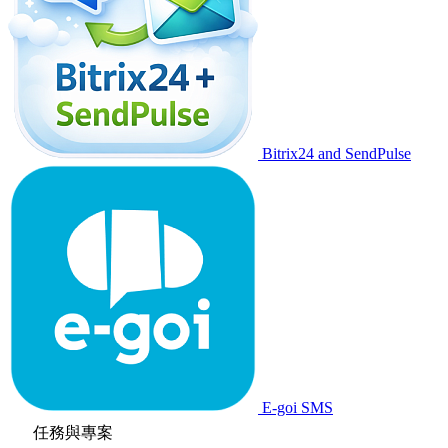
Bitrix24 and SendPulse
E-goi SMS
任務與專案