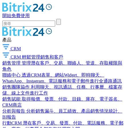
開始免費使用
產品
CRM
CRM
輕鬆管理銷售和客戶
銷售管理
管理潛在客戶、交易、聯絡人、管道、存取權限與
角色
聯絡中心
透過CRM表單、網站Widget、即時聊天、
WhatsApp、Instagram、電話服務和電子郵件進行全通路通訊
銷售團隊協作
利用聊天、視訊通話、任務、行事曆、檔案存
儲、線上文件進行工作
銷售賦能
取得報價、發票、付款、目錄、庫存、電子簽名、
CRM商店
分析與報告
分析銷售漏斗、員工績效、產品銷售情況統計、
BI報告
行動CRM
潛在客戶、交易、發票、付款、電話服務、電子郵