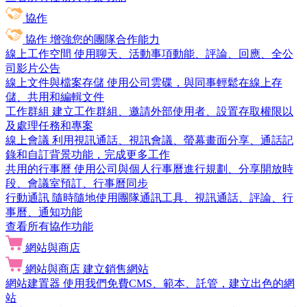
協作
協作
增強您的團隊合作能力
線上工作空間
使用聊天、活動事項動能、評論、回應、全公
司影片公告
線上文件與檔案存儲
使用公司雲碟，與同事輕鬆在線上存
儲、共用和編輯文件
工作群組
建立工作群組、邀請外部使用者、設置存取權限以
及處理任務和專案
線上會議
利用視訊通話、視訊會議、螢幕畫面分享、通話記
錄和自訂背景功能，完成更多工作
共用的行事曆
使用公司與個人行事曆進行規劃、分享開放時
段、會議室預訂、行事曆同步
行動通訊
隨時隨地使用團隊通訊工具、視訊通話、評論、行
事曆、通知功能
查看所有協作功能
網站與商店
網站與商店
建立銷售網站
網站建置器
使用我們免費CMS、範本、託管，建立出色的網
站