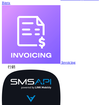
Bitrix
Invoicing
行銷