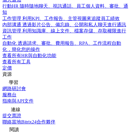
行動HR
隨時隨地聊天、視訊通話、員工個人資料、審批、通
知
工作管理
利用KPI、工作報告、主管視圖來追蹤員工績效
內部溝通
透過影片公告、備忘錄、公開和私人聊天進行通訊
資訊管理
利用知識庫、線上文件、檔案存儲、存取權限進行
工作
自動化
透過請求、審批、費用報告、RPA、工作流程自動
化，簡化您的操作
查看所有HR與自動化功能
查看所有工具
定價
資源
學習
網路研討會
服務台
指南與API文件
連線
提交票證
聯絡當地Bitrix24合作夥伴
閱讀