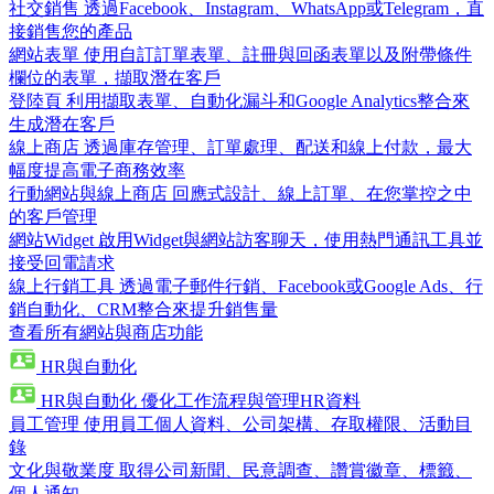
社交銷售
透過Facebook、Instagram、WhatsApp或Telegram，直
接銷售您的產品
網站表單
使用自訂訂單表單、註冊與回函表單以及附帶條件
欄位的表單，擷取潛在客戶
登陸頁
利用擷取表單、自動化漏斗和Google Analytics整合來
生成潛在客戶
線上商店
透過庫存管理、訂單處理、配送和線上付款，最大
幅度提高電子商務效率
行動網站與線上商店
回應式設計、線上訂單、在您掌控之中
的客戶管理
網站Widget
啟用Widget與網站訪客聊天，使用熱門通訊工具並
接受回電請求
線上行銷工具
透過電子郵件行銷、Facebook或Google Ads、行
銷自動化、CRM整合來提升銷售量
查看所有網站與商店功能
HR與自動化
HR與自動化
優化工作流程與管理HR資料
員工管理
使用員工個人資料、公司架構、存取權限、活動目
錄
文化與敬業度
取得公司新聞、民意調查、讚賞徽章、標籤、
個人通知