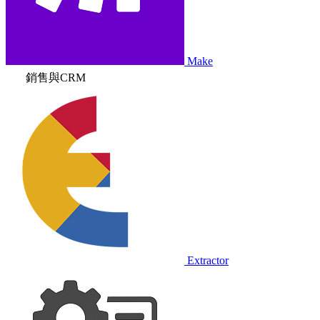
Make
銷售與CRM
Extractor