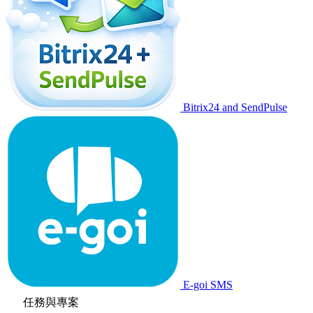
Bitrix24 and SendPulse
E-goi SMS
任務與專案