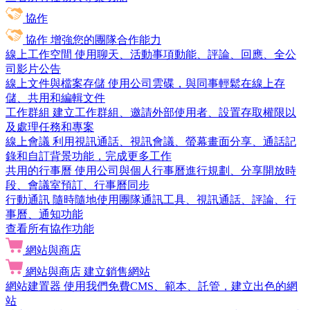
協作
協作
增強您的團隊合作能力
線上工作空間
使用聊天、活動事項動能、評論、回應、全公
司影片公告
線上文件與檔案存儲
使用公司雲碟，與同事輕鬆在線上存
儲、共用和編輯文件
工作群組
建立工作群組、邀請外部使用者、設置存取權限以
及處理任務和專案
線上會議
利用視訊通話、視訊會議、螢幕畫面分享、通話記
錄和自訂背景功能，完成更多工作
共用的行事曆
使用公司與個人行事曆進行規劃、分享開放時
段、會議室預訂、行事曆同步
行動通訊
隨時隨地使用團隊通訊工具、視訊通話、評論、行
事曆、通知功能
查看所有協作功能
網站與商店
網站與商店
建立銷售網站
網站建置器
使用我們免費CMS、範本、託管，建立出色的網
站