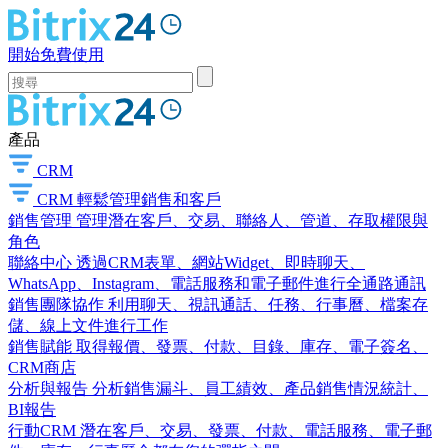
開始免費使用
產品
CRM
CRM
輕鬆管理銷售和客戶
銷售管理
管理潛在客戶、交易、聯絡人、管道、存取權限與
角色
聯絡中心
透過CRM表單、網站Widget、即時聊天、
WhatsApp、Instagram、電話服務和電子郵件進行全通路通訊
銷售團隊協作
利用聊天、視訊通話、任務、行事曆、檔案存
儲、線上文件進行工作
銷售賦能
取得報價、發票、付款、目錄、庫存、電子簽名、
CRM商店
分析與報告
分析銷售漏斗、員工績效、產品銷售情況統計、
BI報告
行動CRM
潛在客戶、交易、發票、付款、電話服務、電子郵