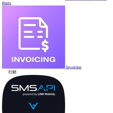
Bitrix
Invoicing
行銷