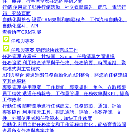
件、庫存、行事曆全都在您的彈指之間
行銷
使用電子郵件行銷活動、社交媒體廣告、簡訊、電話行
銷、登陸頁面
自動化與整合
設置CRM規則和觸發程序、工作流程自動化、
自動化漏斗、API
查看所有CRM功能
任務與專案
任務與專案
更輕鬆快速完成工作
任務管理
在看板、甘特圖、Scrum、任務清單之間選擇
任務追蹤
利用檢查清單與子任務、任務摘要、時間追蹤、聚
焦模式與主管模式
API與整合
透過進階任務自動化的API整合，將您的任務連線
至其他服務
專案管理
使用專案、工作群組、專案規劃、角色、存取權限
員工績效
透過任務報告、工作量管理、任務效率與KPI，提高
工作效率
行動任務
隨時隨地進行任務建立、任務追蹤、通知、評論
專案協作
利用聊天工具、視訊通話、評論、檔案存儲、文
件、外部使用者和任務範本，加快工作速度
自動化
利用自動任務建立和工作流程自動化，節省寶貴時間
查看所有任務與專案功能