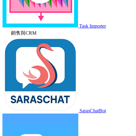
Task Importer
銷售與CRM
SarasChatBot