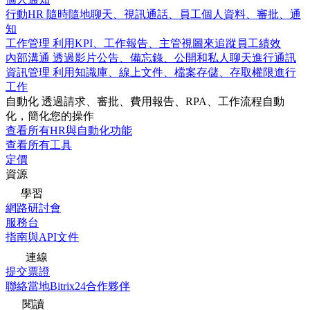
行動HR
隨時隨地聊天、視訊通話、員工個人資料、審批、通
知
工作管理
利用KPI、工作報告、主管視圖來追蹤員工績效
內部溝通
透過影片公告、備忘錄、公開和私人聊天進行通訊
資訊管理
利用知識庫、線上文件、檔案存儲、存取權限進行
工作
自動化
透過請求、審批、費用報告、RPA、工作流程自動
化，簡化您的操作
查看所有HR與自動化功能
查看所有工具
定價
資源
學習
網路研討會
服務台
指南與API文件
連線
提交票證
聯絡當地Bitrix24合作夥伴
閱讀