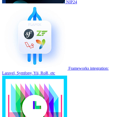
NIP24
Frameworks integration:
Laravel, Symfony, Yii, RoR, etc