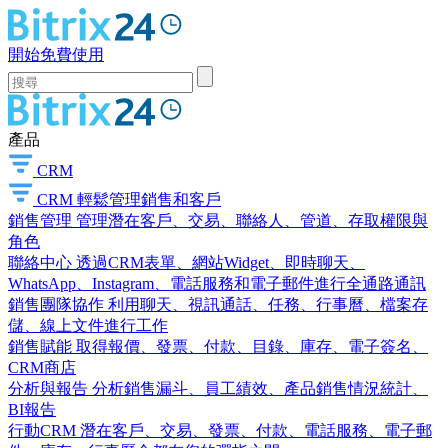
開始免費使用
產品
CRM
CRM
輕鬆管理銷售和客戶
銷售管理
管理潛在客戶、交易、聯絡人、管道、存取權限與
角色
聯絡中心
透過CRM表單、網站Widget、即時聊天、
WhatsApp、Instagram、電話服務和電子郵件進行全通路通訊
銷售團隊協作
利用聊天、視訊通話、任務、行事曆、檔案存
儲、線上文件進行工作
銷售賦能
取得報價、發票、付款、目錄、庫存、電子簽名、
CRM商店
分析與報告
分析銷售漏斗、員工績效、產品銷售情況統計、
BI報告
行動CRM
潛在客戶、交易、發票、付款、電話服務、電子郵