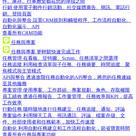
件、庫存、行事曆全都在您的彈指之間
行銷
使用電子郵件行銷活動、社交媒體廣告、簡訊、電話行
銷、登陸頁面
自動化與整合
設置CRM規則和觸發程序、工作流程自動化、
自動化漏斗、API
查看所有CRM功能
任務與專案
任務與專案
更輕鬆快速完成工作
任務管理
在看板、甘特圖、Scrum、任務清單之間選擇
任務追蹤
利用檢查清單與子任務、任務摘要、時間追蹤、聚
焦模式與主管模式
API與整合
透過進階任務自動化的API整合，將您的任務連線
至其他服務
專案管理
使用專案、工作群組、專案規劃、角色、存取權限
員工績效
透過任務報告、工作量管理、任務效率與KPI，提高
工作效率
行動任務
隨時隨地進行任務建立、任務追蹤、通知、評論
專案協作
利用聊天工具、視訊通話、評論、檔案存儲、文
件、外部使用者和任務範本，加快工作速度
自動化
利用自動任務建立和工作流程自動化，節省寶貴時間
查看所有任務與專案功能