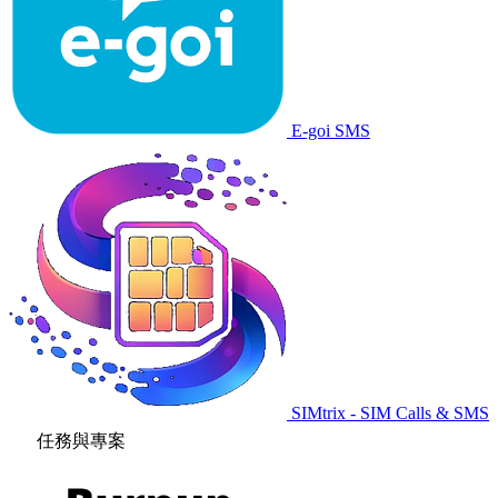
E-goi SMS
SIMtrix - SIM Calls & SMS
任務與專案