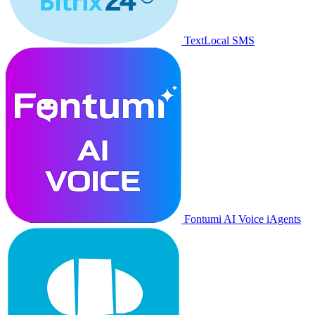
TextLocal SMS
Fontumi AI Voice iAgents