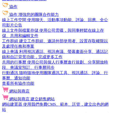
協作
協作
增強您的團隊合作能力
線上工作空間
使用聊天、活動事項動能、評論、回應、全公
司影片公告
線上文件與檔案存儲
使用公司雲碟，與同事輕鬆在線上存
儲、共用和編輯文件
工作群組
建立工作群組、邀請外部使用者、設置存取權限以
及處理任務和專案
線上會議
利用視訊通話、視訊會議、螢幕畫面分享、通話記
錄和自訂背景功能，完成更多工作
共用的行事曆
使用公司與個人行事曆進行規劃、分享開放時
段、會議室預訂、行事曆同步
行動通訊
隨時隨地使用團隊通訊工具、視訊通話、評論、行
事曆、通知功能
查看所有協作功能
網站與商店
網站與商店
建立銷售網站
網站建置器
使用我們免費CMS、範本、託管，建立出色的網
站