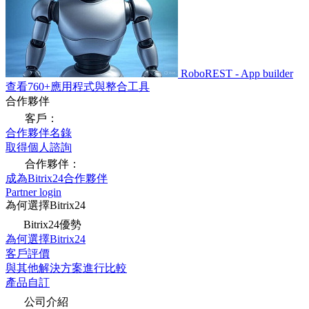
RoboREST - App builder
查看760+應用程式與整合工具
合作夥伴
客戶：
合作夥伴名錄
取得個人諮詢
合作夥伴：
成為Bitrix24合作夥伴
Partner login
為何選擇Bitrix24
Bitrix24優勢
為何選擇Bitrix24
客戶評價
與其他解決方案進行比較
產品自訂
公司介紹