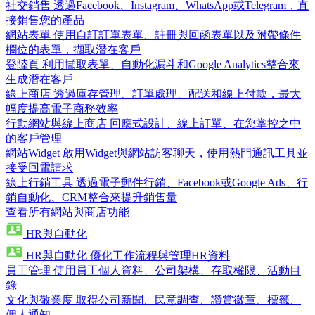
社交銷售
透過Facebook、Instagram、WhatsApp或Telegram，直
接銷售您的產品
網站表單
使用自訂訂單表單、註冊與回函表單以及附帶條件
欄位的表單，擷取潛在客戶
登陸頁
利用擷取表單、自動化漏斗和Google Analytics整合來
生成潛在客戶
線上商店
透過庫存管理、訂單處理、配送和線上付款，最大
幅度提高電子商務效率
行動網站與線上商店
回應式設計、線上訂單、在您掌控之中
的客戶管理
網站Widget
啟用Widget與網站訪客聊天，使用熱門通訊工具並
接受回電請求
線上行銷工具
透過電子郵件行銷、Facebook或Google Ads、行
銷自動化、CRM整合來提升銷售量
查看所有網站與商店功能
HR與自動化
HR與自動化
優化工作流程與管理HR資料
員工管理
使用員工個人資料、公司架構、存取權限、活動目
錄
文化與敬業度
取得公司新聞、民意調查、讚賞徽章、標籤、
個人通知