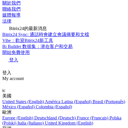
關於我們
聯絡我們
媒體報導
法律
Bitrix24的最新消息
Bitrix24 Sync: 通話時會建立會議摘要和文檔
Vibe：歡迎Bitrix24新工具
Bi Builder 数据集：潜在客户和交易
開始免費使用
登入
登入
My account
tc
美國
United States (English)
América Latina (Español)
Brasil (Português)
México (Español)
Colombia (Español)
歐洲
Europe (English)
Deutschland (Deutsch)
France (Français)
Polska
(Polski)
Italia (Italiano)
United Kingdom (English)