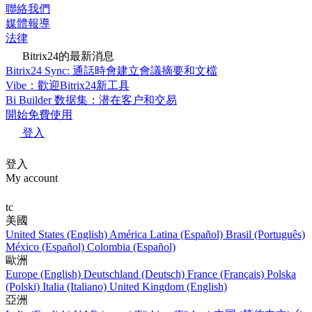
聯絡我們
媒體報導
法律
Bitrix24的最新消息
Bitrix24 Sync: 通話時會建立會議摘要和文檔
Vibe：歡迎Bitrix24新工具
Bi Builder 数据集：潜在客户和交易
開始免費使用
登入
登入
My account
tc
美國
United States (English)
América Latina (Español)
Brasil (Português)
México (Español)
Colombia (Español)
歐洲
Europe (English)
Deutschland (Deutsch)
France (Français)
Polska
(Polski)
Italia (Italiano)
United Kingdom (English)
亞洲