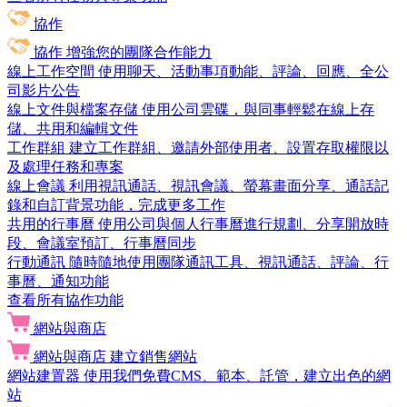
協作
協作
增強您的團隊合作能力
線上工作空間
使用聊天、活動事項動能、評論、回應、全公
司影片公告
線上文件與檔案存儲
使用公司雲碟，與同事輕鬆在線上存
儲、共用和編輯文件
工作群組
建立工作群組、邀請外部使用者、設置存取權限以
及處理任務和專案
線上會議
利用視訊通話、視訊會議、螢幕畫面分享、通話記
錄和自訂背景功能，完成更多工作
共用的行事曆
使用公司與個人行事曆進行規劃、分享開放時
段、會議室預訂、行事曆同步
行動通訊
隨時隨地使用團隊通訊工具、視訊通話、評論、行
事曆、通知功能
查看所有協作功能
網站與商店
網站與商店
建立銷售網站
網站建置器
使用我們免費CMS、範本、託管，建立出色的網
站