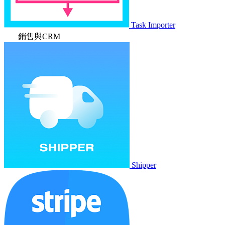
Task Importer
銷售與CRM
Shipper