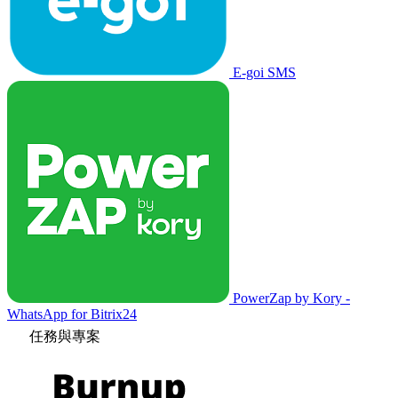
E-goi SMS
PowerZap by Kory -
WhatsApp for Bitrix24
任務與專案