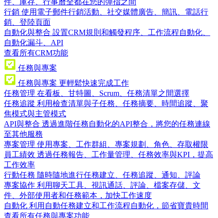
件、庫存、行事曆全都在您的彈指之間
行銷
使用電子郵件行銷活動、社交媒體廣告、簡訊、電話行
銷、登陸頁面
自動化與整合
設置CRM規則和觸發程序、工作流程自動化、
自動化漏斗、API
查看所有CRM功能
任務與專案
任務與專案
更輕鬆快速完成工作
任務管理
在看板、甘特圖、Scrum、任務清單之間選擇
任務追蹤
利用檢查清單與子任務、任務摘要、時間追蹤、聚
焦模式與主管模式
API與整合
透過進階任務自動化的API整合，將您的任務連線
至其他服務
專案管理
使用專案、工作群組、專案規劃、角色、存取權限
員工績效
透過任務報告、工作量管理、任務效率與KPI，提高
工作效率
行動任務
隨時隨地進行任務建立、任務追蹤、通知、評論
專案協作
利用聊天工具、視訊通話、評論、檔案存儲、文
件、外部使用者和任務範本，加快工作速度
自動化
利用自動任務建立和工作流程自動化，節省寶貴時間
查看所有任務與專案功能