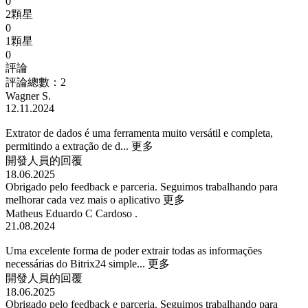
0
2顆星
0
1顆星
0
評論
評論總數：2
Wagner S.
12.11.2024
Extrator de dados é uma ferramenta muito versátil e completa,
permitindo a extração de d...
更多
開發人員的回覆
18.06.2025
Obrigado pelo feedback e parceria. Seguimos trabalhando para
melhorar cada vez mais o aplicativo
更多
Matheus Eduardo C Cardoso .
21.08.2024
Uma excelente forma de poder extrair todas as informações
necessárias do Bitrix24 simple...
更多
開發人員的回覆
18.06.2025
Obrigado pelo feedback e parceria. Seguimos trabalhando para