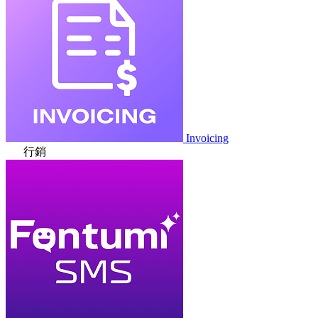
Invoicing
行銷