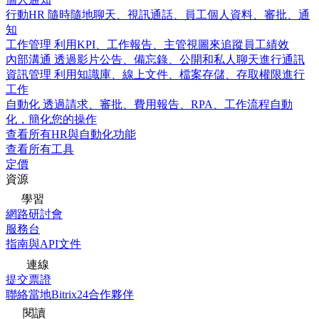
行動HR
隨時隨地聊天、視訊通話、員工個人資料、審批、通
知
工作管理
利用KPI、工作報告、主管視圖來追蹤員工績效
內部溝通
透過影片公告、備忘錄、公開和私人聊天進行通訊
資訊管理
利用知識庫、線上文件、檔案存儲、存取權限進行
工作
自動化
透過請求、審批、費用報告、RPA、工作流程自動
化，簡化您的操作
查看所有HR與自動化功能
查看所有工具
定價
資源
學習
網路研討會
服務台
指南與API文件
連線
提交票證
聯絡當地Bitrix24合作夥伴
閱讀