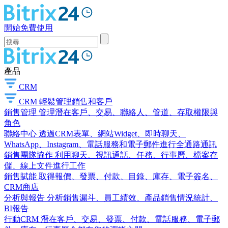
開始免費使用
產品
CRM
CRM
輕鬆管理銷售和客戶
銷售管理
管理潛在客戶、交易、聯絡人、管道、存取權限與
角色
聯絡中心
透過CRM表單、網站Widget、即時聊天、
WhatsApp、Instagram、電話服務和電子郵件進行全通路通訊
銷售團隊協作
利用聊天、視訊通話、任務、行事曆、檔案存
儲、線上文件進行工作
銷售賦能
取得報價、發票、付款、目錄、庫存、電子簽名、
CRM商店
分析與報告
分析銷售漏斗、員工績效、產品銷售情況統計、
BI報告
行動CRM
潛在客戶、交易、發票、付款、電話服務、電子郵