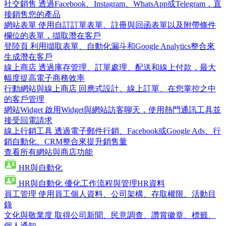
社交銷售
透過Facebook、Instagram、WhatsApp或Telegram，直
接銷售您的產品
網站表單
使用自訂訂單表單、註冊與回函表單以及附帶條件
欄位的表單，擷取潛在客戶
登陸頁
利用擷取表單、自動化漏斗和Google Analytics整合來
生成潛在客戶
線上商店
透過庫存管理、訂單處理、配送和線上付款，最大
幅度提高電子商務效率
行動網站與線上商店
回應式設計、線上訂單、在您掌控之中
的客戶管理
網站Widget
啟用Widget與網站訪客聊天，使用熱門通訊工具並
接受回電請求
線上行銷工具
透過電子郵件行銷、Facebook或Google Ads、行
銷自動化、CRM整合來提升銷售量
查看所有網站與商店功能
HR與自動化
HR與自動化
優化工作流程與管理HR資料
員工管理
使用員工個人資料、公司架構、存取權限、活動目
錄
文化與敬業度
取得公司新聞、民意調查、讚賞徽章、標籤、
個人通知