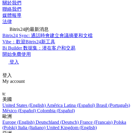
關於我們
聯絡我們
媒體報導
法律
Bitrix24的最新消息
Bitrix24 Sync: 通話時會建立會議摘要和文檔
Vibe：歡迎Bitrix24新工具
Bi Builder 数据集：潜在客户和交易
開始免費使用
登入
登入
My account
tc
美國
United States (English)
América Latina (Español)
Brasil (Português)
México (Español)
Colombia (Español)
歐洲
Europe (English)
Deutschland (Deutsch)
France (Français)
Polska
(Polski)
Italia (Italiano)
United Kingdom (English)