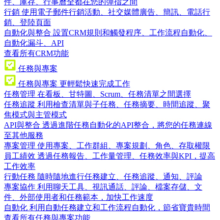
件、庫存、行事曆全都在您的彈指之間
行銷
使用電子郵件行銷活動、社交媒體廣告、簡訊、電話行
銷、登陸頁面
自動化與整合
設置CRM規則和觸發程序、工作流程自動化、
自動化漏斗、API
查看所有CRM功能
任務與專案
任務與專案
更輕鬆快速完成工作
任務管理
在看板、甘特圖、Scrum、任務清單之間選擇
任務追蹤
利用檢查清單與子任務、任務摘要、時間追蹤、聚
焦模式與主管模式
API與整合
透過進階任務自動化的API整合，將您的任務連線
至其他服務
專案管理
使用專案、工作群組、專案規劃、角色、存取權限
員工績效
透過任務報告、工作量管理、任務效率與KPI，提高
工作效率
行動任務
隨時隨地進行任務建立、任務追蹤、通知、評論
專案協作
利用聊天工具、視訊通話、評論、檔案存儲、文
件、外部使用者和任務範本，加快工作速度
自動化
利用自動任務建立和工作流程自動化，節省寶貴時間
查看所有任務與專案功能