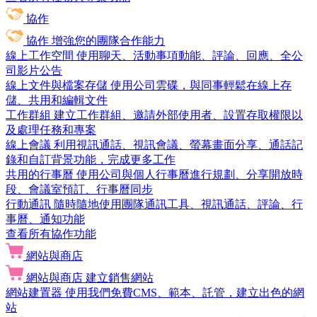
協作
協作
增強您的團隊合作能力
線上工作空間
使用聊天、活動事項動能、評論、回應、全公
司影片公告
線上文件與檔案存儲
使用公司雲碟，與同事輕鬆在線上存
儲、共用和編輯文件
工作群組
建立工作群組、邀請外部使用者、設置存取權限以
及處理任務和專案
線上會議
利用視訊通話、視訊會議、螢幕畫面分享、通話記
錄和自訂背景功能，完成更多工作
共用的行事曆
使用公司與個人行事曆進行規劃、分享開放時
段、會議室預訂、行事曆同步
行動通訊
隨時隨地使用團隊通訊工具、視訊通話、評論、行
事曆、通知功能
查看所有協作功能
網站與商店
網站與商店
建立銷售網站
網站建置器
使用我們免費CMS、範本、託管，建立出色的網
站