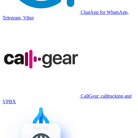
ChatApp for WhatsApp,
Telegram, Viber
CallGear: calltracking and
VPBX