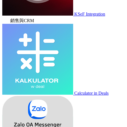
KSeF Integration
銷售與CRM
Calculator in Deals