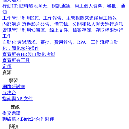
行動HR
隨時隨地聊天、視訊通話、員工個人資料、審批、通
知
工作管理
利用KPI、工作報告、主管視圖來追蹤員工績效
內部溝通
透過影片公告、備忘錄、公開和私人聊天進行通訊
資訊管理
利用知識庫、線上文件、檔案存儲、存取權限進行
工作
自動化
透過請求、審批、費用報告、RPA、工作流程自動
化，簡化您的操作
查看所有HR與自動化功能
查看所有工具
定價
資源
學習
網路研討會
服務台
指南與API文件
連線
提交票證
聯絡當地Bitrix24合作夥伴
閱讀