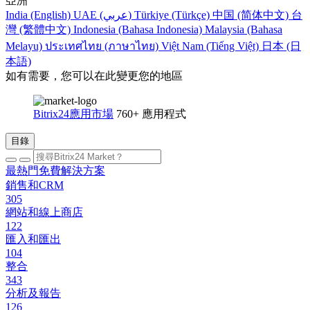
亞洲
India (English)
UAE (عربي)
Türkiye (Türkçe)
中国 (简体中文)
台
灣 (繁體中文)
Indonesia (Bahasa Indonesia)
Malaysia (Bahasa
Melayu)
ประเทศไทย (ภาษาไทย)
Việt Nam (Tiếng Việt)
日本 (日
本語)
如有需要，您可以在此變更您的地區
Bitrix24應用市場
760+ 應用程式
目錄
最熱門免費解決方案
銷售和CRM
305
網站和線上商店
122
匯入和匯出
104
整合
343
分析及報告
126