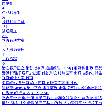
自動化
97
任務和專案
53
行銷和電子報
131
溝通渠道
202
垂直解決方案
13
人力資源管理
44
工作流程
38
潛在客戶建立
銷售指令碼
通話處理
CRM詳細資料
財務
產品
活動和預訂
客戶忠誠度
付款系統
貨幣匯率
出貨
自動化
報告
垂直解決方案
雜項
多頁網站
登陸頁
線上商店
登陸頁面區塊
其他
遷移至Bitrix24
整合平台
電子商務
市集
分類
ERP和會計系統
BI系統
銀行
XLS, CSV, XML
整合平台
市集
分類
電子商務
ERP和會計系統
付款系統
電話
服務
簡訊
社交媒體
通訊工具
BI系統
人力資源平台
行銷平台