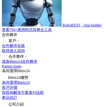
RoboREST - App builder
查看760+應用程式與整合工具
合作夥伴
客戶：
合作夥伴名錄
取得個人諮詢
合作夥伴：
成為Bitrix24合作夥伴
Partner login
為何選擇Bitrix24
Bitrix24優勢
為何選擇Bitrix24
客戶評價
與其他解決方案進行比較
產品自訂
公司介紹