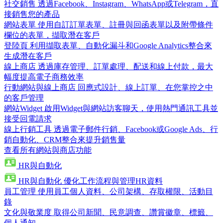
社交銷售
透過Facebook、Instagram、WhatsApp或Telegram，直
接銷售您的產品
網站表單
使用自訂訂單表單、註冊與回函表單以及附帶條件
欄位的表單，擷取潛在客戶
登陸頁
利用擷取表單、自動化漏斗和Google Analytics整合來
生成潛在客戶
線上商店
透過庫存管理、訂單處理、配送和線上付款，最大
幅度提高電子商務效率
行動網站與線上商店
回應式設計、線上訂單、在您掌控之中
的客戶管理
網站Widget
啟用Widget與網站訪客聊天，使用熱門通訊工具並
接受回電請求
線上行銷工具
透過電子郵件行銷、Facebook或Google Ads、行
銷自動化、CRM整合來提升銷售量
查看所有網站與商店功能
HR與自動化
HR與自動化
優化工作流程與管理HR資料
員工管理
使用員工個人資料、公司架構、存取權限、活動目
錄
文化與敬業度
取得公司新聞、民意調查、讚賞徽章、標籤、
個人通知