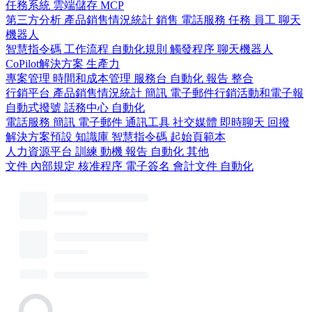
任務系統
雲端儲存
MCP
第三方分析
產品銷售情況統計
銷售
電話服務
任務
員工
聊天
機器人
智慧指令碼
工作流程
自動化規則
觸發程序
聊天機器人
CoPilot解決方案
生產力
專案管理
時間和成本管理
服務台
自動化
報告
整合
行銷平台
產品銷售情況統計
簡訊
電子郵件行銷活動和電子報
自動式撥號
話務中心
自動化
電話服務
簡訊
電子郵件
通訊工具
社交媒體
即時聊天
回撥
解決方案預設
知識庫
智慧指令碼
起始頁範本
人力資源平台
訓練
動機
報告
自動化
其他
文件
內部規定
核准程序
電子簽名
會計文件
自動化