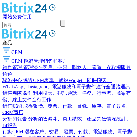
開始免費使用
產品
CRM
CRM
輕鬆管理銷售和客戶
銷售管理
管理潛在客戶、交易、聯絡人、管道、存取權限與
角色
聯絡中心
透過CRM表單、網站Widget、即時聊天、
WhatsApp、Instagram、電話服務和電子郵件進行全通路通訊
銷售團隊協作
利用聊天、視訊通話、任務、行事曆、檔案存
儲、線上文件進行工作
銷售賦能
取得報價、發票、付款、目錄、庫存、電子簽名、
CRM商店
分析與報告
分析銷售漏斗、員工績效、產品銷售情況統計、
BI報告
行動CRM
潛在客戶、交易、發票、付款、電話服務、電子郵