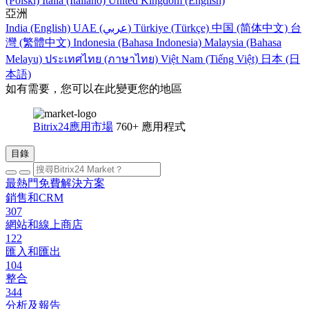
(Polski)
Italia (Italiano)
United Kingdom (English)
亞洲
India (English)
UAE (عربي)
Türkiye (Türkçe)
中国 (简体中文)
台
灣 (繁體中文)
Indonesia (Bahasa Indonesia)
Malaysia (Bahasa
Melayu)
ประเทศไทย (ภาษาไทย)
Việt Nam (Tiếng Việt)
日本 (日
本語)
如有需要，您可以在此變更您的地區
Bitrix24應用市場
760+ 應用程式
目錄
最熱門免費解決方案
銷售和CRM
307
網站和線上商店
122
匯入和匯出
104
整合
344
分析及報告