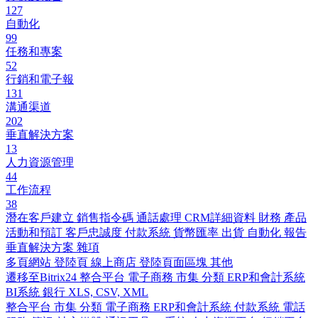
127
自動化
99
任務和專案
52
行銷和電子報
131
溝通渠道
202
垂直解決方案
13
人力資源管理
44
工作流程
38
潛在客戶建立
銷售指令碼
通話處理
CRM詳細資料
財務
產品
活動和預訂
客戶忠誠度
付款系統
貨幣匯率
出貨
自動化
報告
垂直解決方案
雜項
多頁網站
登陸頁
線上商店
登陸頁面區塊
其他
遷移至Bitrix24
整合平台
電子商務
市集
分類
ERP和會計系統
BI系統
銀行
XLS, CSV, XML
整合平台
市集
分類
電子商務
ERP和會計系統
付款系統
電話