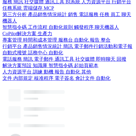
服務
簡訊
社交媒體
通訊工具
BI系統
人力資源平台
行銷平台
任務系統
雲端儲存
MCP
第三方分析
產品銷售情況統計
銷售
電話服務
任務
員工
聊天
機器人
智慧指令碼
工作流程
自動化規則
觸發程序
聊天機器人
CoPilot解決方案
生產力
專案管理
時間和成本管理
服務台
自動化
報告
整合
行銷平台
產品銷售情況統計
簡訊
電子郵件行銷活動和電子報
自動式撥號
話務中心
自動化
電話服務
簡訊
電子郵件
通訊工具
社交媒體
即時聊天
回撥
解決方案預設
知識庫
智慧指令碼
起始頁範本
人力資源平台
訓練
動機
報告
自動化
其他
文件
內部規定
核准程序
電子簽名
會計文件
自動化