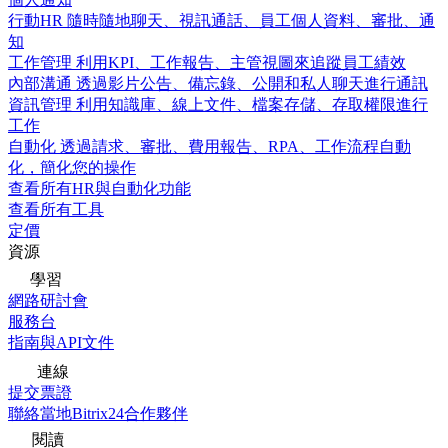
行動HR
隨時隨地聊天、視訊通話、員工個人資料、審批、通
知
工作管理
利用KPI、工作報告、主管視圖來追蹤員工績效
內部溝通
透過影片公告、備忘錄、公開和私人聊天進行通訊
資訊管理
利用知識庫、線上文件、檔案存儲、存取權限進行
工作
自動化
透過請求、審批、費用報告、RPA、工作流程自動
化，簡化您的操作
查看所有HR與自動化功能
查看所有工具
定價
資源
學習
網路研討會
服務台
指南與API文件
連線
提交票證
聯絡當地Bitrix24合作夥伴
閱讀