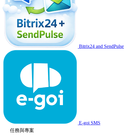
Bitrix24 and SendPulse
E-goi SMS
任務與專案