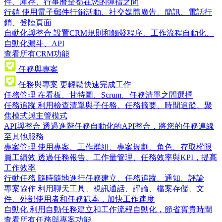
件、庫存、行事曆全都在您的彈指之間
行銷
使用電子郵件行銷活動、社交媒體廣告、簡訊、電話行
銷、登陸頁面
自動化與整合
設置CRM規則和觸發程序、工作流程自動化、
自動化漏斗、API
查看所有CRM功能
任務與專案
任務與專案
更輕鬆快速完成工作
任務管理
在看板、甘特圖、Scrum、任務清單之間選擇
任務追蹤
利用檢查清單與子任務、任務摘要、時間追蹤、聚
焦模式與主管模式
API與整合
透過進階任務自動化的API整合，將您的任務連線
至其他服務
專案管理
使用專案、工作群組、專案規劃、角色、存取權限
員工績效
透過任務報告、工作量管理、任務效率與KPI，提高
工作效率
行動任務
隨時隨地進行任務建立、任務追蹤、通知、評論
專案協作
利用聊天工具、視訊通話、評論、檔案存儲、文
件、外部使用者和任務範本，加快工作速度
自動化
利用自動任務建立和工作流程自動化，節省寶貴時間
查看所有任務與專案功能