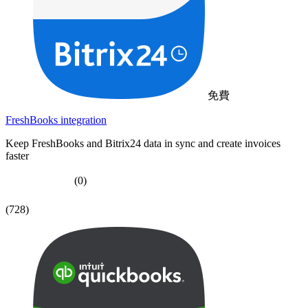
免費
FreshBooks integration
Keep FreshBooks and Bitrix24 data in sync and create invoices
faster
(0)
(728)