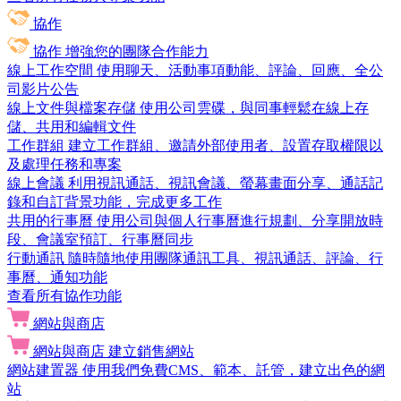
協作
協作
增強您的團隊合作能力
線上工作空間
使用聊天、活動事項動能、評論、回應、全公
司影片公告
線上文件與檔案存儲
使用公司雲碟，與同事輕鬆在線上存
儲、共用和編輯文件
工作群組
建立工作群組、邀請外部使用者、設置存取權限以
及處理任務和專案
線上會議
利用視訊通話、視訊會議、螢幕畫面分享、通話記
錄和自訂背景功能，完成更多工作
共用的行事曆
使用公司與個人行事曆進行規劃、分享開放時
段、會議室預訂、行事曆同步
行動通訊
隨時隨地使用團隊通訊工具、視訊通話、評論、行
事曆、通知功能
查看所有協作功能
網站與商店
網站與商店
建立銷售網站
網站建置器
使用我們免費CMS、範本、託管，建立出色的網
站