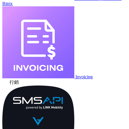
Bitrix
Invoicing
行銷