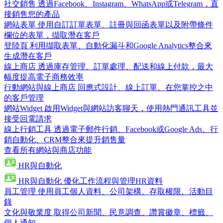
社交銷售
透過Facebook、Instagram、WhatsApp或Telegram，直
接銷售您的產品
網站表單
使用自訂訂單表單、註冊與回函表單以及附帶條件
欄位的表單，擷取潛在客戶
登陸頁
利用擷取表單、自動化漏斗和Google Analytics整合來
生成潛在客戶
線上商店
透過庫存管理、訂單處理、配送和線上付款，最大
幅度提高電子商務效率
行動網站與線上商店
回應式設計、線上訂單、在您掌控之中
的客戶管理
網站Widget
啟用Widget與網站訪客聊天，使用熱門通訊工具並
接受回電請求
線上行銷工具
透過電子郵件行銷、Facebook或Google Ads、行
銷自動化、CRM整合來提升銷售量
查看所有網站與商店功能
HR與自動化
HR與自動化
優化工作流程與管理HR資料
員工管理
使用員工個人資料、公司架構、存取權限、活動目
錄
文化與敬業度
取得公司新聞、民意調查、讚賞徽章、標籤、
個人通知