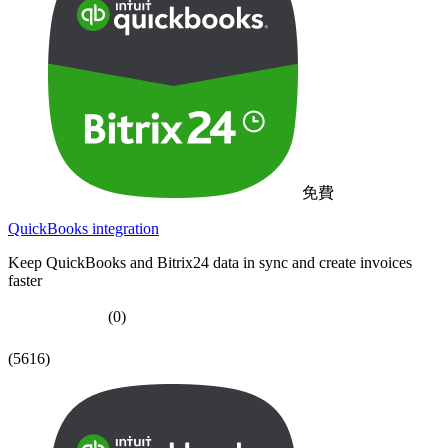
免費
QuickBooks integration
Keep QuickBooks and Bitrix24 data in sync and create invoices
faster
(0)
(5616)