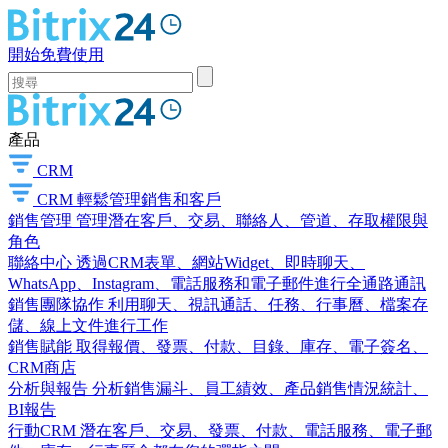
開始免費使用
產品
CRM
CRM
輕鬆管理銷售和客戶
銷售管理
管理潛在客戶、交易、聯絡人、管道、存取權限與
角色
聯絡中心
透過CRM表單、網站Widget、即時聊天、
WhatsApp、Instagram、電話服務和電子郵件進行全通路通訊
銷售團隊協作
利用聊天、視訊通話、任務、行事曆、檔案存
儲、線上文件進行工作
銷售賦能
取得報價、發票、付款、目錄、庫存、電子簽名、
CRM商店
分析與報告
分析銷售漏斗、員工績效、產品銷售情況統計、
BI報告
行動CRM
潛在客戶、交易、發票、付款、電話服務、電子郵