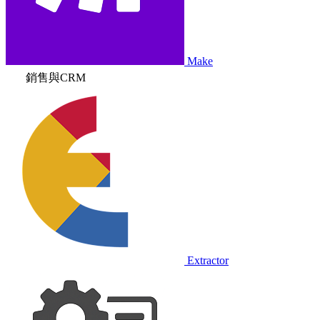
Make
銷售與CRM
Extractor