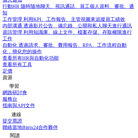
行動HR
隨時隨地聊天、視訊通話、員工個人資料、審批、通
知
工作管理
利用KPI、工作報告、主管視圖來追蹤員工績效
內部溝通
透過影片公告、備忘錄、公開和私人聊天進行通訊
資訊管理
利用知識庫、線上文件、檔案存儲、存取權限進行
工作
自動化
透過請求、審批、費用報告、RPA、工作流程自動
化，簡化您的操作
查看所有HR與自動化功能
查看所有工具
定價
資源
學習
網路研討會
服務台
指南與API文件
連線
提交票證
聯絡當地Bitrix24合作夥伴
閱讀