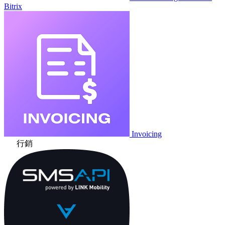
Bitrix
Invoicing
行銷