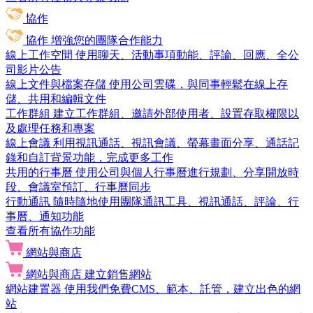
協作
協作
增強您的團隊合作能力
線上工作空間
使用聊天、活動事項動能、評論、回應、全公
司影片公告
線上文件與檔案存儲
使用公司雲碟，與同事輕鬆在線上存
儲、共用和編輯文件
工作群組
建立工作群組、邀請外部使用者、設置存取權限以
及處理任務和專案
線上會議
利用視訊通話、視訊會議、螢幕畫面分享、通話記
錄和自訂背景功能，完成更多工作
共用的行事曆
使用公司與個人行事曆進行規劃、分享開放時
段、會議室預訂、行事曆同步
行動通訊
隨時隨地使用團隊通訊工具、視訊通話、評論、行
事曆、通知功能
查看所有協作功能
網站與商店
網站與商店
建立銷售網站
網站建置器
使用我們免費CMS、範本、託管，建立出色的網
站