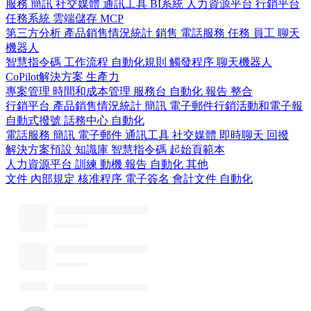
服務
簡訊
社交媒體
通訊工具
BI系統
人力資源平台
行銷平台
任務系統
雲端儲存
MCP
第三方分析
產品銷售情況統計
銷售
電話服務
任務
員工
聊天
機器人
智慧指令碼
工作流程
自動化規則
觸發程序
聊天機器人
CoPilot解決方案
生產力
專案管理
時間和成本管理
服務台
自動化
報告
整合
行銷平台
產品銷售情況統計
簡訊
電子郵件行銷活動和電子報
自動式撥號
話務中心
自動化
電話服務
簡訊
電子郵件
通訊工具
社交媒體
即時聊天
回撥
解決方案預設
知識庫
智慧指令碼
起始頁範本
人力資源平台
訓練
動機
報告
自動化
其他
文件
內部規定
核准程序
電子簽名
會計文件
自動化