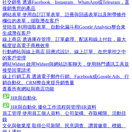
社交銷售
透過Facebook、Instagram、WhatsApp或Telegram，直
接銷售您的產品
網站表單
使用自訂訂單表單、註冊與回函表單以及附帶條件
欄位的表單，擷取潛在客戶
登陸頁
利用擷取表單、自動化漏斗和Google Analytics整合來
生成潛在客戶
線上商店
透過庫存管理、訂單處理、配送和線上付款，最大
幅度提高電子商務效率
行動網站與線上商店
回應式設計、線上訂單、在您掌控之中
的客戶管理
網站Widget
啟用Widget與網站訪客聊天，使用熱門通訊工具並
接受回電請求
線上行銷工具
透過電子郵件行銷、Facebook或Google Ads、行
銷自動化、CRM整合來提升銷售量
查看所有網站與商店功能
HR與自動化
HR與自動化
優化工作流程與管理HR資料
員工管理
使用員工個人資料、公司架構、存取權限、活動目
錄
文化與敬業度
取得公司新聞、民意調查、讚賞徽章、標籤、
個人通知