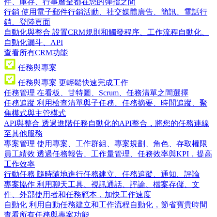
件、庫存、行事曆全都在您的彈指之間
行銷
使用電子郵件行銷活動、社交媒體廣告、簡訊、電話行
銷、登陸頁面
自動化與整合
設置CRM規則和觸發程序、工作流程自動化、
自動化漏斗、API
查看所有CRM功能
任務與專案
任務與專案
更輕鬆快速完成工作
任務管理
在看板、甘特圖、Scrum、任務清單之間選擇
任務追蹤
利用檢查清單與子任務、任務摘要、時間追蹤、聚
焦模式與主管模式
API與整合
透過進階任務自動化的API整合，將您的任務連線
至其他服務
專案管理
使用專案、工作群組、專案規劃、角色、存取權限
員工績效
透過任務報告、工作量管理、任務效率與KPI，提高
工作效率
行動任務
隨時隨地進行任務建立、任務追蹤、通知、評論
專案協作
利用聊天工具、視訊通話、評論、檔案存儲、文
件、外部使用者和任務範本，加快工作速度
自動化
利用自動任務建立和工作流程自動化，節省寶貴時間
查看所有任務與專案功能