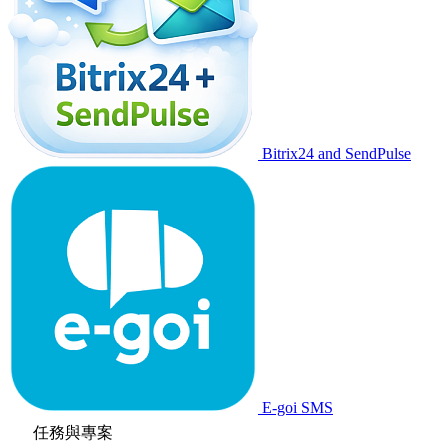
Bitrix24 and SendPulse
E-goi SMS
任務與專案