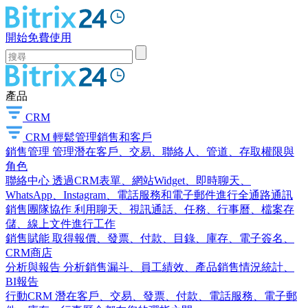
開始免費使用
產品
CRM
CRM
輕鬆管理銷售和客戶
銷售管理
管理潛在客戶、交易、聯絡人、管道、存取權限與
角色
聯絡中心
透過CRM表單、網站Widget、即時聊天、
WhatsApp、Instagram、電話服務和電子郵件進行全通路通訊
銷售團隊協作
利用聊天、視訊通話、任務、行事曆、檔案存
儲、線上文件進行工作
銷售賦能
取得報價、發票、付款、目錄、庫存、電子簽名、
CRM商店
分析與報告
分析銷售漏斗、員工績效、產品銷售情況統計、
BI報告
行動CRM
潛在客戶、交易、發票、付款、電話服務、電子郵