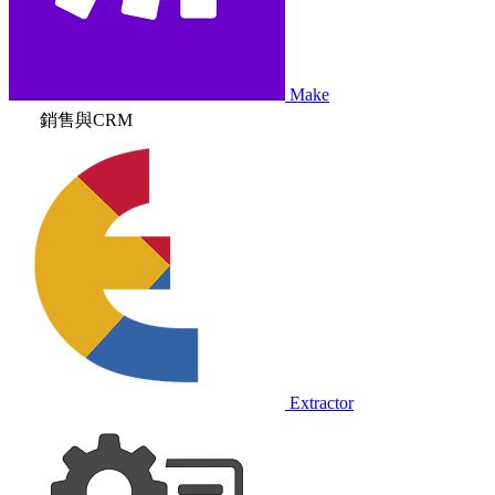
Make
銷售與CRM
Extractor