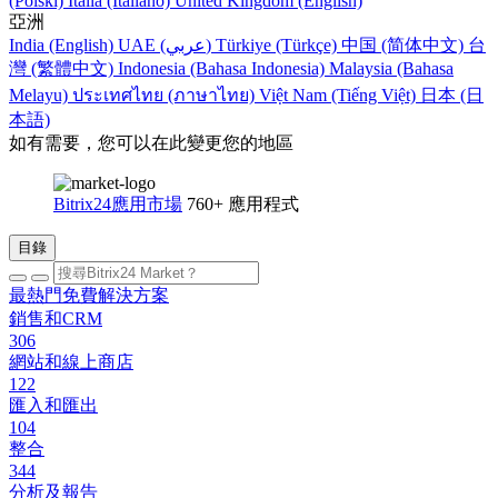
(Polski)
Italia (Italiano)
United Kingdom (English)
亞洲
India (English)
UAE (عربي)
Türkiye (Türkçe)
中国 (简体中文)
台
灣 (繁體中文)
Indonesia (Bahasa Indonesia)
Malaysia (Bahasa
Melayu)
ประเทศไทย (ภาษาไทย)
Việt Nam (Tiếng Việt)
日本 (日
本語)
如有需要，您可以在此變更您的地區
Bitrix24應用市場
760+ 應用程式
目錄
最熱門免費解決方案
銷售和CRM
306
網站和線上商店
122
匯入和匯出
104
整合
344
分析及報告