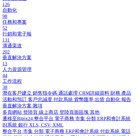
126
自動化
98
任務和專案
52
行銷和電子報
131
溝通渠道
202
垂直解決方案
13
人力資源管理
44
工作流程
38
潛在客戶建立
銷售指令碼
通話處理
CRM詳細資料
財務
產品
活動和預訂
客戶忠誠度
付款系統
貨幣匯率
出貨
自動化
報告
垂直解決方案
雜項
多頁網站
登陸頁
線上商店
登陸頁面區塊
其他
遷移至Bitrix24
整合平台
電子商務
市集
分類
ERP和會計系統
BI系統
銀行
XLS, CSV, XML
整合平台
市集
分類
電子商務
ERP和會計系統
付款系統
電話