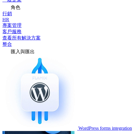
角色
行銷
HR
專案管理
客戶服務
查看所有解決方案
整合
匯入與匯出
WordPress forms integration