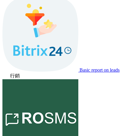
Basic report on leads
行銷