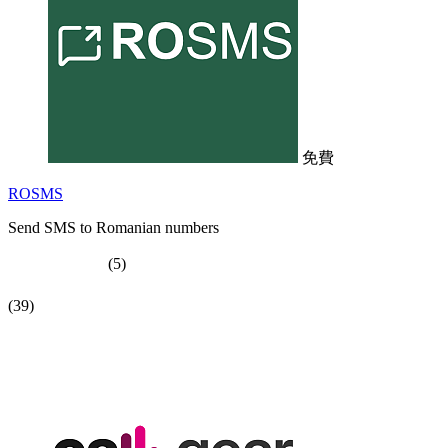
免費
ROSMS
Send SMS to Romanian numbers
(5)
(39)