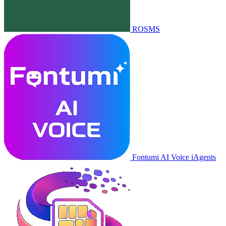
ROSMS
Fontumi AI Voice iAgents