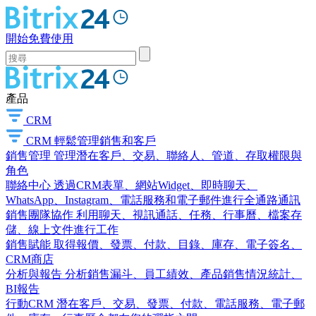
開始免費使用
產品
CRM
CRM
輕鬆管理銷售和客戶
銷售管理
管理潛在客戶、交易、聯絡人、管道、存取權限與
角色
聯絡中心
透過CRM表單、網站Widget、即時聊天、
WhatsApp、Instagram、電話服務和電子郵件進行全通路通訊
銷售團隊協作
利用聊天、視訊通話、任務、行事曆、檔案存
儲、線上文件進行工作
銷售賦能
取得報價、發票、付款、目錄、庫存、電子簽名、
CRM商店
分析與報告
分析銷售漏斗、員工績效、產品銷售情況統計、
BI報告
行動CRM
潛在客戶、交易、發票、付款、電話服務、電子郵