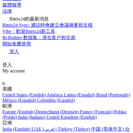
媒體報導
法律
Bitrix24的最新消息
Bitrix24 Sync: 通話時會建立會議摘要和文檔
Vibe：歡迎Bitrix24新工具
Bi Builder 数据集：潜在客户和交易
開始免費使用
登入
登入
My account
tc
美國
United States (English)
América Latina (Español)
Brasil (Português)
México (Español)
Colombia (Español)
歐洲
Europe (English)
Deutschland (Deutsch)
France (Français)
Polska
(Polski)
Italia (Italiano)
United Kingdom (English)
亞洲
India (English)
UAE (عربي)
Türkiye (Türkçe)
中国 (简体中文)
台