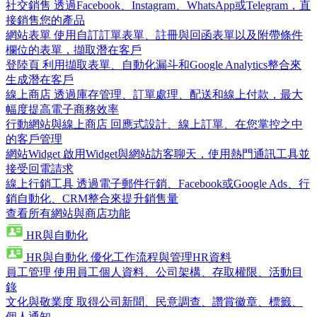
社交銷售
透過Facebook、Instagram、WhatsApp或Telegram，直
接銷售您的產品
網站表單
使用自訂訂單表單、註冊與回函表單以及附帶條件
欄位的表單，擷取潛在客戶
登陸頁
利用擷取表單、自動化漏斗和Google Analytics整合來
生成潛在客戶
線上商店
透過庫存管理、訂單處理、配送和線上付款，最大
幅度提高電子商務效率
行動網站與線上商店
回應式設計、線上訂單、在您掌控之中
的客戶管理
網站Widget
啟用Widget與網站訪客聊天，使用熱門通訊工具並
接受回電請求
線上行銷工具
透過電子郵件行銷、Facebook或Google Ads、行
銷自動化、CRM整合來提升銷售量
查看所有網站與商店功能
HR與自動化
HR與自動化
優化工作流程與管理HR資料
員工管理
使用員工個人資料、公司架構、存取權限、活動目
錄
文化與敬業度
取得公司新聞、民意調查、讚賞徽章、標籤、
個人通知