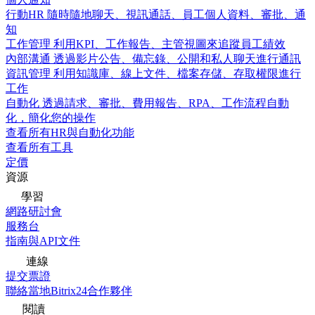
行動HR
隨時隨地聊天、視訊通話、員工個人資料、審批、通
知
工作管理
利用KPI、工作報告、主管視圖來追蹤員工績效
內部溝通
透過影片公告、備忘錄、公開和私人聊天進行通訊
資訊管理
利用知識庫、線上文件、檔案存儲、存取權限進行
工作
自動化
透過請求、審批、費用報告、RPA、工作流程自動
化，簡化您的操作
查看所有HR與自動化功能
查看所有工具
定價
資源
學習
網路研討會
服務台
指南與API文件
連線
提交票證
聯絡當地Bitrix24合作夥伴
閱讀