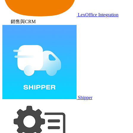
LexOffice Integration
銷售與CRM
Shipper