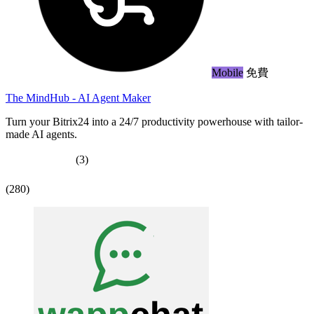
Mobile
免費
The MindHub - AI Agent Maker
Turn your Bitrix24 into a 24/7 productivity powerhouse with tailor-
made AI agents.
(3)
(280)