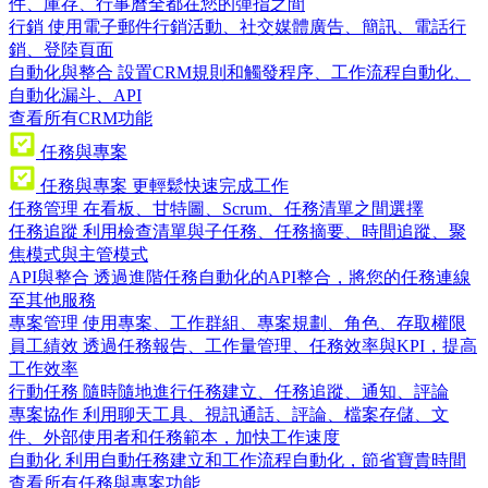
件、庫存、行事曆全都在您的彈指之間
行銷
使用電子郵件行銷活動、社交媒體廣告、簡訊、電話行
銷、登陸頁面
自動化與整合
設置CRM規則和觸發程序、工作流程自動化、
自動化漏斗、API
查看所有CRM功能
任務與專案
任務與專案
更輕鬆快速完成工作
任務管理
在看板、甘特圖、Scrum、任務清單之間選擇
任務追蹤
利用檢查清單與子任務、任務摘要、時間追蹤、聚
焦模式與主管模式
API與整合
透過進階任務自動化的API整合，將您的任務連線
至其他服務
專案管理
使用專案、工作群組、專案規劃、角色、存取權限
員工績效
透過任務報告、工作量管理、任務效率與KPI，提高
工作效率
行動任務
隨時隨地進行任務建立、任務追蹤、通知、評論
專案協作
利用聊天工具、視訊通話、評論、檔案存儲、文
件、外部使用者和任務範本，加快工作速度
自動化
利用自動任務建立和工作流程自動化，節省寶貴時間
查看所有任務與專案功能