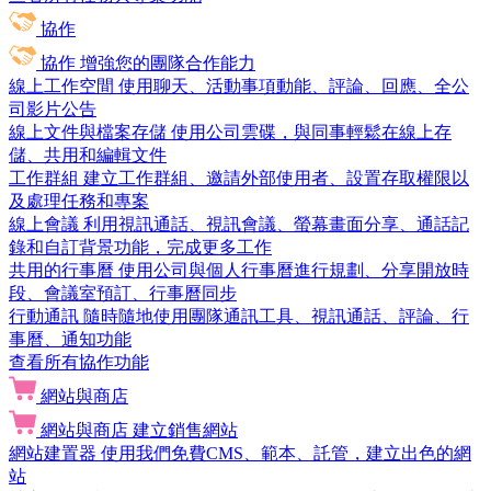
協作
協作
增強您的團隊合作能力
線上工作空間
使用聊天、活動事項動能、評論、回應、全公
司影片公告
線上文件與檔案存儲
使用公司雲碟，與同事輕鬆在線上存
儲、共用和編輯文件
工作群組
建立工作群組、邀請外部使用者、設置存取權限以
及處理任務和專案
線上會議
利用視訊通話、視訊會議、螢幕畫面分享、通話記
錄和自訂背景功能，完成更多工作
共用的行事曆
使用公司與個人行事曆進行規劃、分享開放時
段、會議室預訂、行事曆同步
行動通訊
隨時隨地使用團隊通訊工具、視訊通話、評論、行
事曆、通知功能
查看所有協作功能
網站與商店
網站與商店
建立銷售網站
網站建置器
使用我們免費CMS、範本、託管，建立出色的網
站