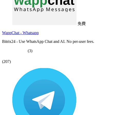
免費
WappChat - Whatsapp
Bitrix24 - Use WhatsApp Chat and AI. No per-user fees.
(3)
(207)