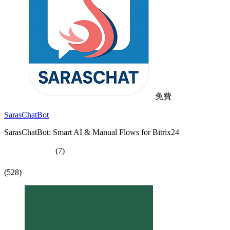
免費
SarasChatBot
SarasChatBot: Smart AI & Manual Flows for Bitrix24
(7)
(528)