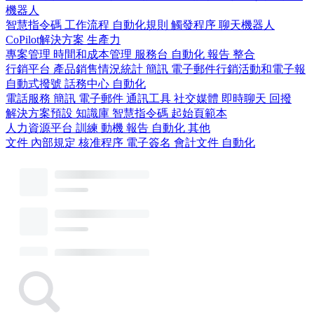
機器人
智慧指令碼
工作流程
自動化規則
觸發程序
聊天機器人
CoPilot解決方案
生產力
專案管理
時間和成本管理
服務台
自動化
報告
整合
行銷平台
產品銷售情況統計
簡訊
電子郵件行銷活動和電子報
自動式撥號
話務中心
自動化
電話服務
簡訊
電子郵件
通訊工具
社交媒體
即時聊天
回撥
解決方案預設
知識庫
智慧指令碼
起始頁範本
人力資源平台
訓練
動機
報告
自動化
其他
文件
內部規定
核准程序
電子簽名
會計文件
自動化