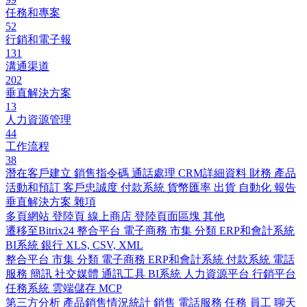
任務和專案
52
行銷和電子報
131
溝通渠道
202
垂直解決方案
13
人力資源管理
44
工作流程
38
潛在客戶建立
銷售指令碼
通話處理
CRM詳細資料
財務
產品
活動和預訂
客戶忠誠度
付款系統
貨幣匯率
出貨
自動化
報告
垂直解決方案
雜項
多頁網站
登陸頁
線上商店
登陸頁面區塊
其他
遷移至Bitrix24
整合平台
電子商務
市集
分類
ERP和會計系統
BI系統
銀行
XLS, CSV, XML
整合平台
市集
分類
電子商務
ERP和會計系統
付款系統
電話
服務
簡訊
社交媒體
通訊工具
BI系統
人力資源平台
行銷平台
任務系統
雲端儲存
MCP
第三方分析
產品銷售情況統計
銷售
電話服務
任務
員工
聊天