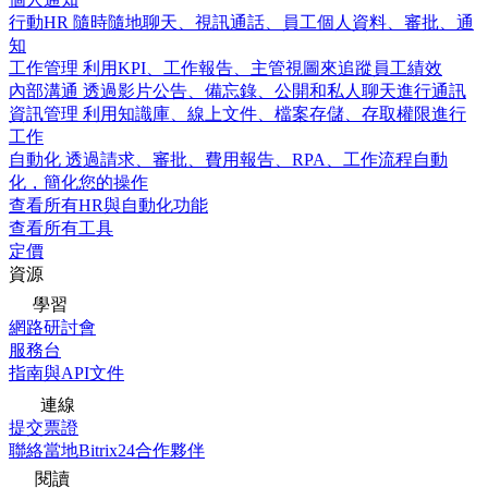
行動HR
隨時隨地聊天、視訊通話、員工個人資料、審批、通
知
工作管理
利用KPI、工作報告、主管視圖來追蹤員工績效
內部溝通
透過影片公告、備忘錄、公開和私人聊天進行通訊
資訊管理
利用知識庫、線上文件、檔案存儲、存取權限進行
工作
自動化
透過請求、審批、費用報告、RPA、工作流程自動
化，簡化您的操作
查看所有HR與自動化功能
查看所有工具
定價
資源
學習
網路研討會
服務台
指南與API文件
連線
提交票證
聯絡當地Bitrix24合作夥伴
閱讀