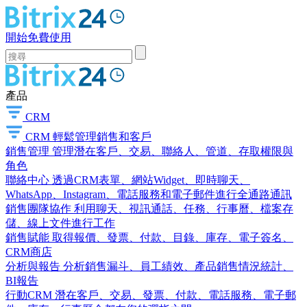
開始免費使用
產品
CRM
CRM
輕鬆管理銷售和客戶
銷售管理
管理潛在客戶、交易、聯絡人、管道、存取權限與
角色
聯絡中心
透過CRM表單、網站Widget、即時聊天、
WhatsApp、Instagram、電話服務和電子郵件進行全通路通訊
銷售團隊協作
利用聊天、視訊通話、任務、行事曆、檔案存
儲、線上文件進行工作
銷售賦能
取得報價、發票、付款、目錄、庫存、電子簽名、
CRM商店
分析與報告
分析銷售漏斗、員工績效、產品銷售情況統計、
BI報告
行動CRM
潛在客戶、交易、發票、付款、電話服務、電子郵