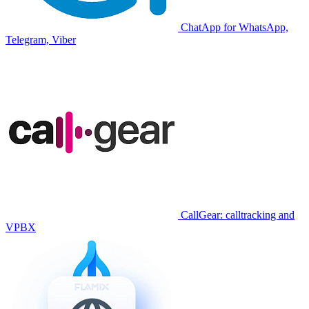
ChatApp for WhatsApp,
Telegram, Viber
CallGear: calltracking and
VPBX