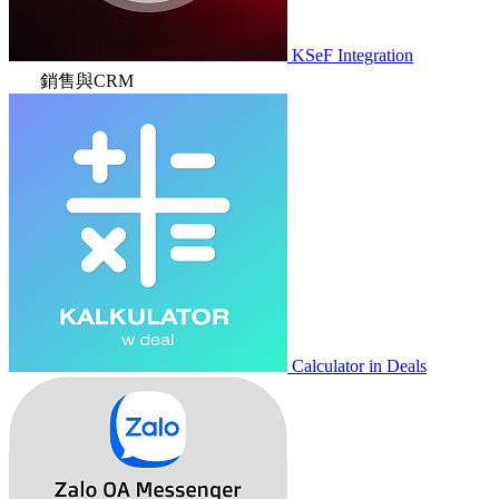
KSeF Integration
銷售與CRM
Calculator in Deals