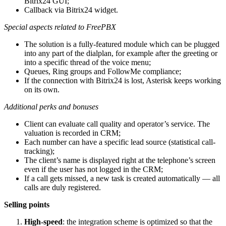
Bitrix24 GUI;
Callback via Bitrix24 widget.
Special aspects related to FreePBX
The solution is a fully-featured module which can be plugged
into any part of the dialplan, for example after the greeting or
into a specific thread of the voice menu;
Queues, Ring groups and FollowMe compliance;
If the connection with Bitrix24 is lost, Asterisk keeps working
on its own.
Additional perks and bonuses
Client can evaluate call quality and operator’s service. The
valuation is recorded in CRM;
Each number can have a specific lead source (statistical call-
tracking);
The client’s name is displayed right at the telephone’s screen
even if the user has not logged in the CRM;
If a call gets missed, a new task is created automatically — all
calls are duly registered.
Selling points
High-speed
: the integration scheme is optimized so that the