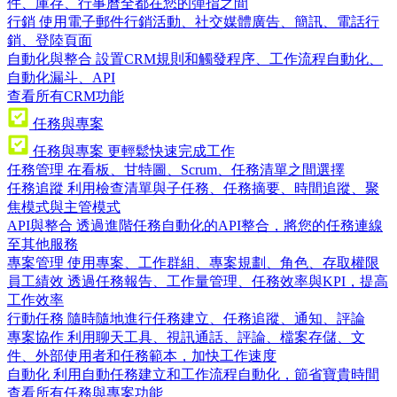
件、庫存、行事曆全都在您的彈指之間
行銷
使用電子郵件行銷活動、社交媒體廣告、簡訊、電話行
銷、登陸頁面
自動化與整合
設置CRM規則和觸發程序、工作流程自動化、
自動化漏斗、API
查看所有CRM功能
任務與專案
任務與專案
更輕鬆快速完成工作
任務管理
在看板、甘特圖、Scrum、任務清單之間選擇
任務追蹤
利用檢查清單與子任務、任務摘要、時間追蹤、聚
焦模式與主管模式
API與整合
透過進階任務自動化的API整合，將您的任務連線
至其他服務
專案管理
使用專案、工作群組、專案規劃、角色、存取權限
員工績效
透過任務報告、工作量管理、任務效率與KPI，提高
工作效率
行動任務
隨時隨地進行任務建立、任務追蹤、通知、評論
專案協作
利用聊天工具、視訊通話、評論、檔案存儲、文
件、外部使用者和任務範本，加快工作速度
自動化
利用自動任務建立和工作流程自動化，節省寶貴時間
查看所有任務與專案功能