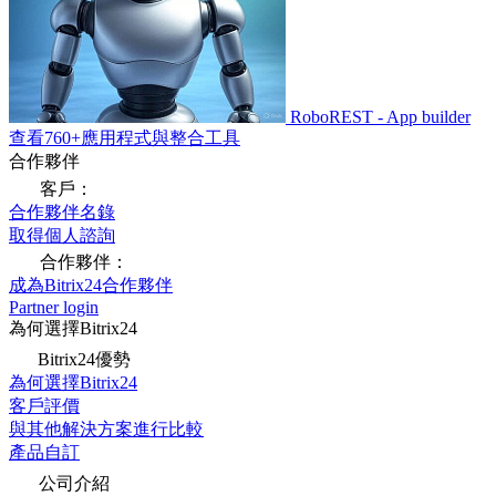
RoboREST - App builder
查看760+應用程式與整合工具
合作夥伴
客戶：
合作夥伴名錄
取得個人諮詢
合作夥伴：
成為Bitrix24合作夥伴
Partner login
為何選擇Bitrix24
Bitrix24優勢
為何選擇Bitrix24
客戶評價
與其他解決方案進行比較
產品自訂
公司介紹