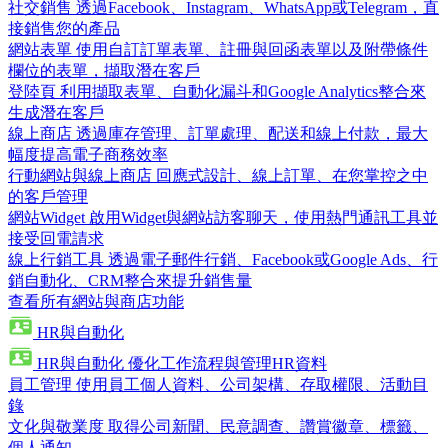
社交銷售
透過Facebook、Instagram、WhatsApp或Telegram，直
接銷售您的產品
網站表單
使用自訂訂單表單、註冊與回函表單以及附帶條件
欄位的表單，擷取潛在客戶
登陸頁
利用擷取表單、自動化漏斗和Google Analytics整合來
生成潛在客戶
線上商店
透過庫存管理、訂單處理、配送和線上付款，最大
幅度提高電子商務效率
行動網站與線上商店
回應式設計、線上訂單、在您掌控之中
的客戶管理
網站Widget
啟用Widget與網站訪客聊天，使用熱門通訊工具並
接受回電請求
線上行銷工具
透過電子郵件行銷、Facebook或Google Ads、行
銷自動化、CRM整合來提升銷售量
查看所有網站與商店功能
HR與自動化
HR與自動化
優化工作流程與管理HR資料
員工管理
使用員工個人資料、公司架構、存取權限、活動目
錄
文化與敬業度
取得公司新聞、民意調查、讚賞徽章、標籤、
個人通知