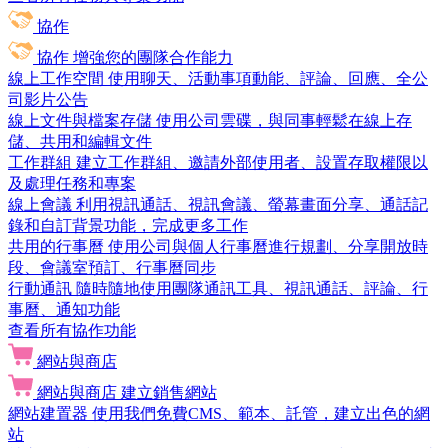
協作
協作
增強您的團隊合作能力
線上工作空間
使用聊天、活動事項動能、評論、回應、全公
司影片公告
線上文件與檔案存儲
使用公司雲碟，與同事輕鬆在線上存
儲、共用和編輯文件
工作群組
建立工作群組、邀請外部使用者、設置存取權限以
及處理任務和專案
線上會議
利用視訊通話、視訊會議、螢幕畫面分享、通話記
錄和自訂背景功能，完成更多工作
共用的行事曆
使用公司與個人行事曆進行規劃、分享開放時
段、會議室預訂、行事曆同步
行動通訊
隨時隨地使用團隊通訊工具、視訊通話、評論、行
事曆、通知功能
查看所有協作功能
網站與商店
網站與商店
建立銷售網站
網站建置器
使用我們免費CMS、範本、託管，建立出色的網
站