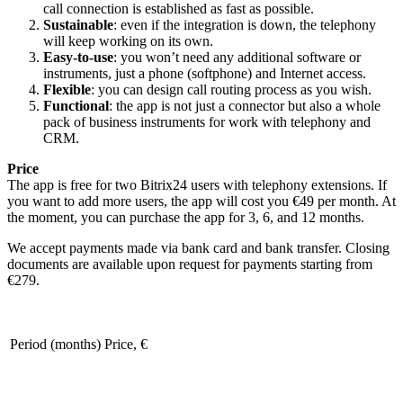
call connection is established as fast as possible.
Sustainable
: even if the integration is down, the telephony
will keep working on its own.
Easy-to-use
: you won’t need any additional software or
instruments, just a phone (softphone) and Internet access.
Flexible
: you can design call routing process as you wish.
Functional
: the app is not just a connector but also a whole
pack of business instruments for work with telephony and
CRM.
Price
The app is free for two Bitrix24 users with telephony extensions. If
you want to add more users, the app will cost you €49 per month. At
the moment, you can purchase the app for 3, 6, and 12 months.
We accept payments made via bank card and bank transfer. Closing
documents are available upon request for payments starting from
€279.
Period (months)
Price, €