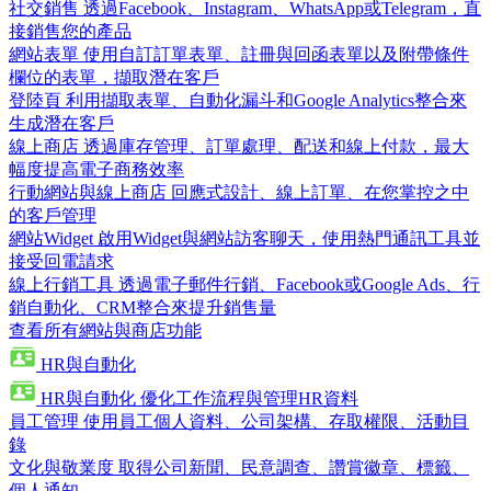
社交銷售
透過Facebook、Instagram、WhatsApp或Telegram，直
接銷售您的產品
網站表單
使用自訂訂單表單、註冊與回函表單以及附帶條件
欄位的表單，擷取潛在客戶
登陸頁
利用擷取表單、自動化漏斗和Google Analytics整合來
生成潛在客戶
線上商店
透過庫存管理、訂單處理、配送和線上付款，最大
幅度提高電子商務效率
行動網站與線上商店
回應式設計、線上訂單、在您掌控之中
的客戶管理
網站Widget
啟用Widget與網站訪客聊天，使用熱門通訊工具並
接受回電請求
線上行銷工具
透過電子郵件行銷、Facebook或Google Ads、行
銷自動化、CRM整合來提升銷售量
查看所有網站與商店功能
HR與自動化
HR與自動化
優化工作流程與管理HR資料
員工管理
使用員工個人資料、公司架構、存取權限、活動目
錄
文化與敬業度
取得公司新聞、民意調查、讚賞徽章、標籤、
個人通知