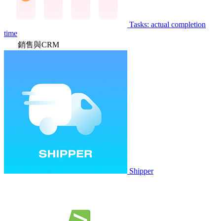
Tasks: actual completion
time
銷售與CRM
Shipper