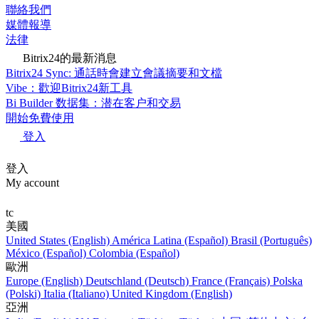
聯絡我們
媒體報導
法律
Bitrix24的最新消息
Bitrix24 Sync: 通話時會建立會議摘要和文檔
Vibe：歡迎Bitrix24新工具
Bi Builder 数据集：潜在客户和交易
開始免費使用
登入
登入
My account
tc
美國
United States (English)
América Latina (Español)
Brasil (Português)
México (Español)
Colombia (Español)
歐洲
Europe (English)
Deutschland (Deutsch)
France (Français)
Polska
(Polski)
Italia (Italiano)
United Kingdom (English)
亞洲