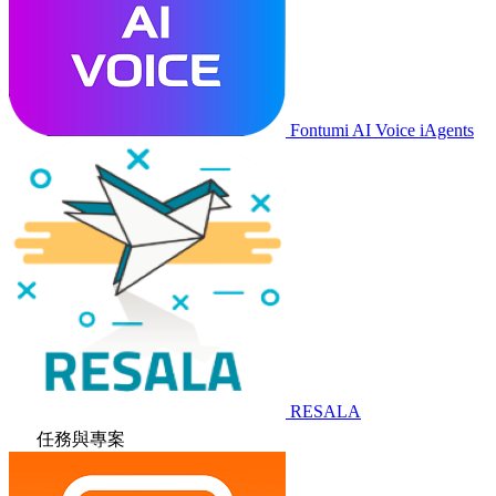
Fontumi AI Voice iAgents
RESALA
任務與專案