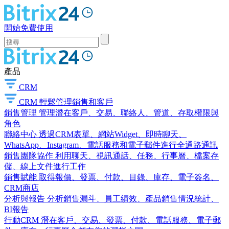
開始免費使用
產品
CRM
CRM
輕鬆管理銷售和客戶
銷售管理
管理潛在客戶、交易、聯絡人、管道、存取權限與
角色
聯絡中心
透過CRM表單、網站Widget、即時聊天、
WhatsApp、Instagram、電話服務和電子郵件進行全通路通訊
銷售團隊協作
利用聊天、視訊通話、任務、行事曆、檔案存
儲、線上文件進行工作
銷售賦能
取得報價、發票、付款、目錄、庫存、電子簽名、
CRM商店
分析與報告
分析銷售漏斗、員工績效、產品銷售情況統計、
BI報告
行動CRM
潛在客戶、交易、發票、付款、電話服務、電子郵