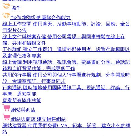
協作
協作
增強您的團隊合作能力
線上工作空間
使用聊天、活動事項動能、評論、回應、全公
司影片公告
線上文件與檔案存儲
使用公司雲碟，與同事輕鬆在線上存
儲、共用和編輯文件
工作群組
建立工作群組、邀請外部使用者、設置存取權限以
及處理任務和專案
線上會議
利用視訊通話、視訊會議、螢幕畫面分享、通話記
錄和自訂背景功能，完成更多工作
共用的行事曆
使用公司與個人行事曆進行規劃、分享開放時
段、會議室預訂、行事曆同步
行動通訊
隨時隨地使用團隊通訊工具、視訊通話、評論、行
事曆、通知功能
查看所有協作功能
網站與商店
網站與商店
建立銷售網站
網站建置器
使用我們免費CMS、範本、託管，建立出色的網
站