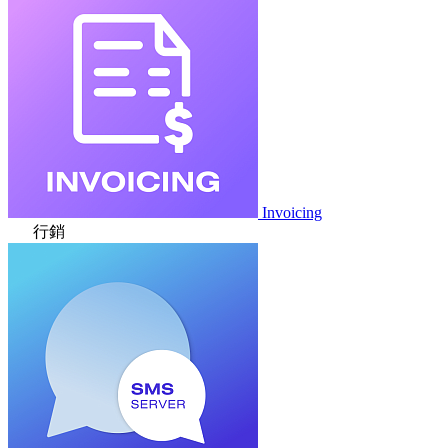
Invoicing
行銷