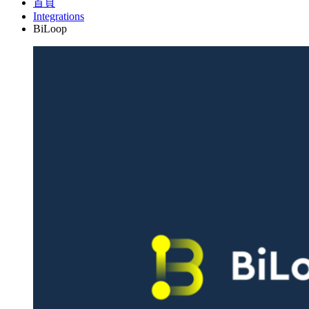
首頁
Integrations
BiLoop