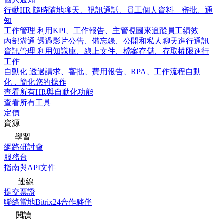
行動HR
隨時隨地聊天、視訊通話、員工個人資料、審批、通
知
工作管理
利用KPI、工作報告、主管視圖來追蹤員工績效
內部溝通
透過影片公告、備忘錄、公開和私人聊天進行通訊
資訊管理
利用知識庫、線上文件、檔案存儲、存取權限進行
工作
自動化
透過請求、審批、費用報告、RPA、工作流程自動
化，簡化您的操作
查看所有HR與自動化功能
查看所有工具
定價
資源
學習
網路研討會
服務台
指南與API文件
連線
提交票證
聯絡當地Bitrix24合作夥伴
閱讀