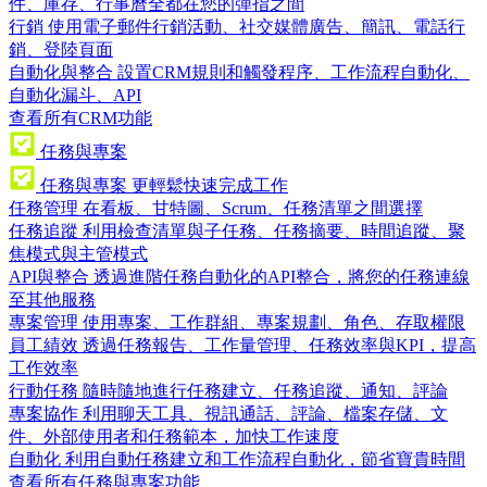
件、庫存、行事曆全都在您的彈指之間
行銷
使用電子郵件行銷活動、社交媒體廣告、簡訊、電話行
銷、登陸頁面
自動化與整合
設置CRM規則和觸發程序、工作流程自動化、
自動化漏斗、API
查看所有CRM功能
任務與專案
任務與專案
更輕鬆快速完成工作
任務管理
在看板、甘特圖、Scrum、任務清單之間選擇
任務追蹤
利用檢查清單與子任務、任務摘要、時間追蹤、聚
焦模式與主管模式
API與整合
透過進階任務自動化的API整合，將您的任務連線
至其他服務
專案管理
使用專案、工作群組、專案規劃、角色、存取權限
員工績效
透過任務報告、工作量管理、任務效率與KPI，提高
工作效率
行動任務
隨時隨地進行任務建立、任務追蹤、通知、評論
專案協作
利用聊天工具、視訊通話、評論、檔案存儲、文
件、外部使用者和任務範本，加快工作速度
自動化
利用自動任務建立和工作流程自動化，節省寶貴時間
查看所有任務與專案功能