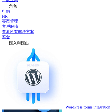
角色
行銷
HR
專案管理
客戶服務
查看所有解決方案
整合
匯入與匯出
WordPress forms integration