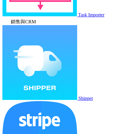
Task Importer
銷售與CRM
Shipper