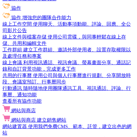
協作
協作
增強您的團隊合作能力
線上工作空間
使用聊天、活動事項動能、評論、回應、全公
司影片公告
線上文件與檔案存儲
使用公司雲碟，與同事輕鬆在線上存
儲、共用和編輯文件
工作群組
建立工作群組、邀請外部使用者、設置存取權限以
及處理任務和專案
線上會議
利用視訊通話、視訊會議、螢幕畫面分享、通話記
錄和自訂背景功能，完成更多工作
共用的行事曆
使用公司與個人行事曆進行規劃、分享開放時
段、會議室預訂、行事曆同步
行動通訊
隨時隨地使用團隊通訊工具、視訊通話、評論、行
事曆、通知功能
查看所有協作功能
網站與商店
網站與商店
建立銷售網站
網站建置器
使用我們免費CMS、範本、託管，建立出色的網
站