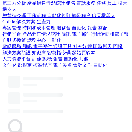
第三方分析
產品銷售情況統計
銷售
電話服務
任務
員工
聊天
機器人
智慧指令碼
工作流程
自動化規則
觸發程序
聊天機器人
CoPilot解決方案
生產力
專案管理
時間和成本管理
服務台
自動化
報告
整合
行銷平台
產品銷售情況統計
簡訊
電子郵件行銷活動和電子報
自動式撥號
話務中心
自動化
電話服務
簡訊
電子郵件
通訊工具
社交媒體
即時聊天
回撥
解決方案預設
知識庫
智慧指令碼
起始頁範本
人力資源平台
訓練
動機
報告
自動化
其他
文件
內部規定
核准程序
電子簽名
會計文件
自動化