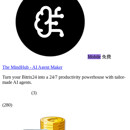
Mobile
免費
The MindHub - AI Agent Maker
Turn your Bitrix24 into a 24/7 productivity powerhouse with tailor-
made AI agents.
(3)
(280)