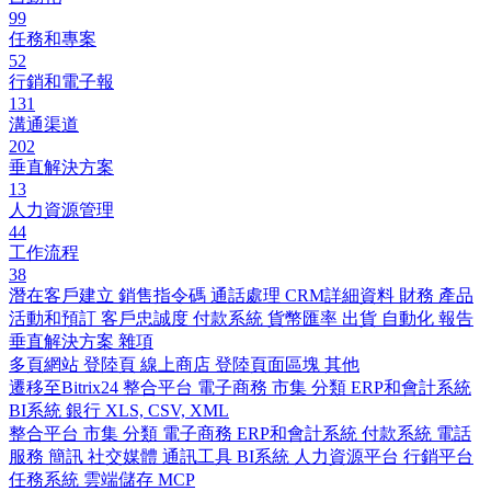
99
任務和專案
52
行銷和電子報
131
溝通渠道
202
垂直解決方案
13
人力資源管理
44
工作流程
38
潛在客戶建立
銷售指令碼
通話處理
CRM詳細資料
財務
產品
活動和預訂
客戶忠誠度
付款系統
貨幣匯率
出貨
自動化
報告
垂直解決方案
雜項
多頁網站
登陸頁
線上商店
登陸頁面區塊
其他
遷移至Bitrix24
整合平台
電子商務
市集
分類
ERP和會計系統
BI系統
銀行
XLS, CSV, XML
整合平台
市集
分類
電子商務
ERP和會計系統
付款系統
電話
服務
簡訊
社交媒體
通訊工具
BI系統
人力資源平台
行銷平台
任務系統
雲端儲存
MCP