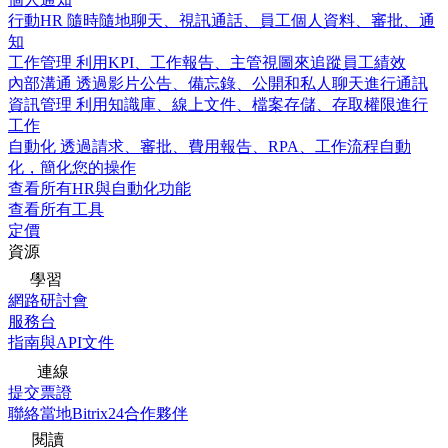
行動HR
隨時隨地聊天、視訊通話、員工個人資料、審批、通
知
工作管理
利用KPI、工作報告、主管視圖來追蹤員工績效
內部溝通
透過影片公告、備忘錄、公開和私人聊天進行通訊
資訊管理
利用知識庫、線上文件、檔案存儲、存取權限進行
工作
自動化
透過請求、審批、費用報告、RPA、工作流程自動
化，簡化您的操作
查看所有HR與自動化功能
查看所有工具
定價
資源
學習
網路研討會
服務台
指南與API文件
連線
提交票證
聯絡當地Bitrix24合作夥伴
閱讀