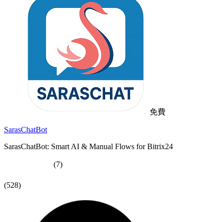
免費
SarasChatBot
SarasChatBot: Smart AI & Manual Flows for Bitrix24
(7)
(528)