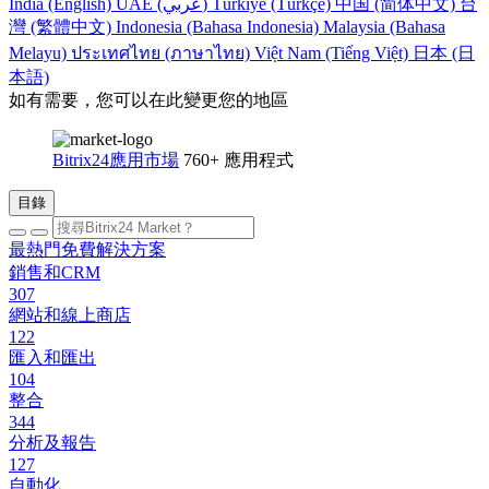
India (English)
UAE (عربي)
Türkiye (Türkçe)
中国 (简体中文)
台
灣 (繁體中文)
Indonesia (Bahasa Indonesia)
Malaysia (Bahasa
Melayu)
ประเทศไทย (ภาษาไทย)
Việt Nam (Tiếng Việt)
日本 (日
本語)
如有需要，您可以在此變更您的地區
Bitrix24應用市場
760+ 應用程式
目錄
最熱門免費解決方案
銷售和CRM
307
網站和線上商店
122
匯入和匯出
104
整合
344
分析及報告
127
自動化