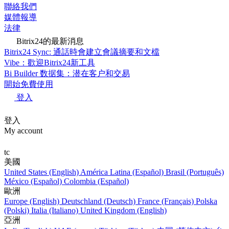
聯絡我們
媒體報導
法律
Bitrix24的最新消息
Bitrix24 Sync: 通話時會建立會議摘要和文檔
Vibe：歡迎Bitrix24新工具
Bi Builder 数据集：潜在客户和交易
開始免費使用
登入
登入
My account
tc
美國
United States (English)
América Latina (Español)
Brasil (Português)
México (Español)
Colombia (Español)
歐洲
Europe (English)
Deutschland (Deutsch)
France (Français)
Polska
(Polski)
Italia (Italiano)
United Kingdom (English)
亞洲