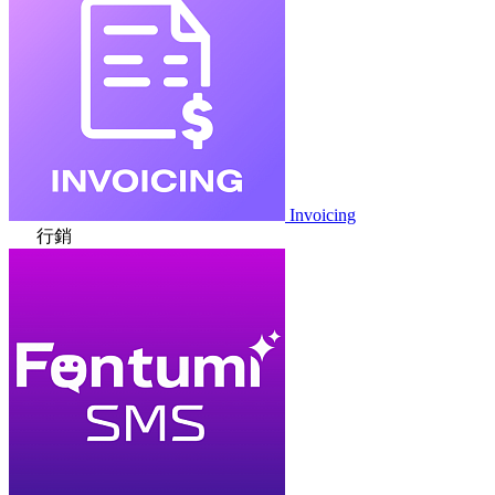
Invoicing
行銷