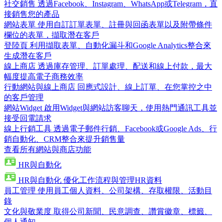
社交銷售
透過Facebook、Instagram、WhatsApp或Telegram，直
接銷售您的產品
網站表單
使用自訂訂單表單、註冊與回函表單以及附帶條件
欄位的表單，擷取潛在客戶
登陸頁
利用擷取表單、自動化漏斗和Google Analytics整合來
生成潛在客戶
線上商店
透過庫存管理、訂單處理、配送和線上付款，最大
幅度提高電子商務效率
行動網站與線上商店
回應式設計、線上訂單、在您掌控之中
的客戶管理
網站Widget
啟用Widget與網站訪客聊天，使用熱門通訊工具並
接受回電請求
線上行銷工具
透過電子郵件行銷、Facebook或Google Ads、行
銷自動化、CRM整合來提升銷售量
查看所有網站與商店功能
HR與自動化
HR與自動化
優化工作流程與管理HR資料
員工管理
使用員工個人資料、公司架構、存取權限、活動目
錄
文化與敬業度
取得公司新聞、民意調查、讚賞徽章、標籤、
個人通知