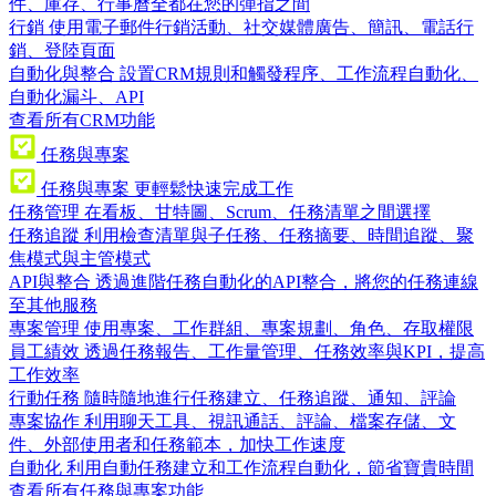
件、庫存、行事曆全都在您的彈指之間
行銷
使用電子郵件行銷活動、社交媒體廣告、簡訊、電話行
銷、登陸頁面
自動化與整合
設置CRM規則和觸發程序、工作流程自動化、
自動化漏斗、API
查看所有CRM功能
任務與專案
任務與專案
更輕鬆快速完成工作
任務管理
在看板、甘特圖、Scrum、任務清單之間選擇
任務追蹤
利用檢查清單與子任務、任務摘要、時間追蹤、聚
焦模式與主管模式
API與整合
透過進階任務自動化的API整合，將您的任務連線
至其他服務
專案管理
使用專案、工作群組、專案規劃、角色、存取權限
員工績效
透過任務報告、工作量管理、任務效率與KPI，提高
工作效率
行動任務
隨時隨地進行任務建立、任務追蹤、通知、評論
專案協作
利用聊天工具、視訊通話、評論、檔案存儲、文
件、外部使用者和任務範本，加快工作速度
自動化
利用自動任務建立和工作流程自動化，節省寶貴時間
查看所有任務與專案功能