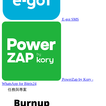
E-goi SMS
PowerZap by Kory -
WhatsApp for Bitrix24
任務與專案