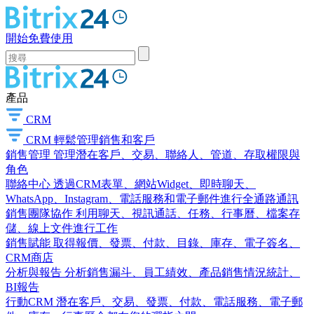
開始免費使用
產品
CRM
CRM
輕鬆管理銷售和客戶
銷售管理
管理潛在客戶、交易、聯絡人、管道、存取權限與
角色
聯絡中心
透過CRM表單、網站Widget、即時聊天、
WhatsApp、Instagram、電話服務和電子郵件進行全通路通訊
銷售團隊協作
利用聊天、視訊通話、任務、行事曆、檔案存
儲、線上文件進行工作
銷售賦能
取得報價、發票、付款、目錄、庫存、電子簽名、
CRM商店
分析與報告
分析銷售漏斗、員工績效、產品銷售情況統計、
BI報告
行動CRM
潛在客戶、交易、發票、付款、電話服務、電子郵