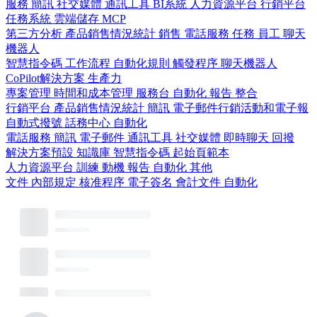
服務
簡訊
社交媒體
通訊工具
BI系統
人力資源平台
行銷平台
任務系統
雲端儲存
MCP
第三方分析
產品銷售情況統計
銷售
電話服務
任務
員工
聊天
機器人
智慧指令碼
工作流程
自動化規則
觸發程序
聊天機器人
CoPilot解決方案
生產力
專案管理
時間和成本管理
服務台
自動化
報告
整合
行銷平台
產品銷售情況統計
簡訊
電子郵件行銷活動和電子報
自動式撥號
話務中心
自動化
電話服務
簡訊
電子郵件
通訊工具
社交媒體
即時聊天
回撥
解決方案預設
知識庫
智慧指令碼
起始頁範本
人力資源平台
訓練
動機
報告
自動化
其他
文件
內部規定
核准程序
電子簽名
會計文件
自動化