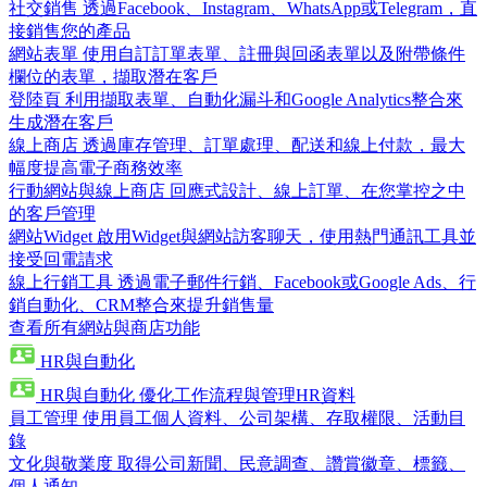
社交銷售
透過Facebook、Instagram、WhatsApp或Telegram，直
接銷售您的產品
網站表單
使用自訂訂單表單、註冊與回函表單以及附帶條件
欄位的表單，擷取潛在客戶
登陸頁
利用擷取表單、自動化漏斗和Google Analytics整合來
生成潛在客戶
線上商店
透過庫存管理、訂單處理、配送和線上付款，最大
幅度提高電子商務效率
行動網站與線上商店
回應式設計、線上訂單、在您掌控之中
的客戶管理
網站Widget
啟用Widget與網站訪客聊天，使用熱門通訊工具並
接受回電請求
線上行銷工具
透過電子郵件行銷、Facebook或Google Ads、行
銷自動化、CRM整合來提升銷售量
查看所有網站與商店功能
HR與自動化
HR與自動化
優化工作流程與管理HR資料
員工管理
使用員工個人資料、公司架構、存取權限、活動目
錄
文化與敬業度
取得公司新聞、民意調查、讚賞徽章、標籤、
個人通知