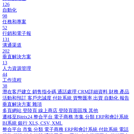
126
自動化
98
任務和專案
52
行銷和電子報
131
溝通渠道
202
垂直解決方案
13
人力資源管理
44
工作流程
38
潛在客戶建立
銷售指令碼
通話處理
CRM詳細資料
財務
產品
活動和預訂
客戶忠誠度
付款系統
貨幣匯率
出貨
自動化
報告
垂直解決方案
雜項
多頁網站
登陸頁
線上商店
登陸頁面區塊
其他
遷移至Bitrix24
整合平台
電子商務
市集
分類
ERP和會計系統
BI系統
銀行
XLS, CSV, XML
整合平台
市集
分類
電子商務
ERP和會計系統
付款系統
電話