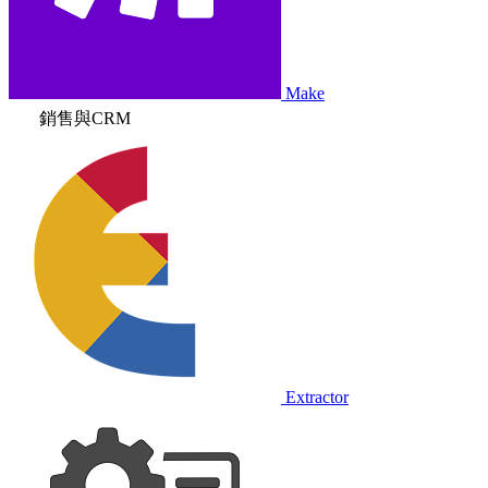
Make
銷售與CRM
Extractor