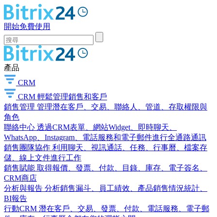
開始免費使用
產品
CRM
CRM
輕鬆管理銷售和客戶
銷售管理
管理潛在客戶、交易、聯絡人、管道、存取權限與
角色
聯絡中心
透過CRM表單、網站Widget、即時聊天、
WhatsApp、Instagram、電話服務和電子郵件進行全通路通訊
銷售團隊協作
利用聊天、視訊通話、任務、行事曆、檔案存
儲、線上文件進行工作
銷售賦能
取得報價、發票、付款、目錄、庫存、電子簽名、
CRM商店
分析與報告
分析銷售漏斗、員工績效、產品銷售情況統計、
BI報告
行動CRM
潛在客戶、交易、發票、付款、電話服務、電子郵