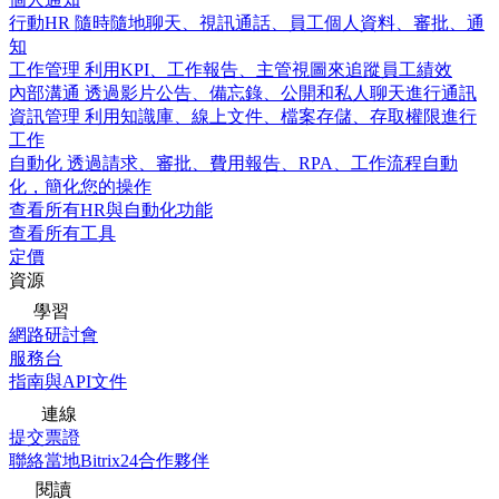
行動HR
隨時隨地聊天、視訊通話、員工個人資料、審批、通
知
工作管理
利用KPI、工作報告、主管視圖來追蹤員工績效
內部溝通
透過影片公告、備忘錄、公開和私人聊天進行通訊
資訊管理
利用知識庫、線上文件、檔案存儲、存取權限進行
工作
自動化
透過請求、審批、費用報告、RPA、工作流程自動
化，簡化您的操作
查看所有HR與自動化功能
查看所有工具
定價
資源
學習
網路研討會
服務台
指南與API文件
連線
提交票證
聯絡當地Bitrix24合作夥伴
閱讀