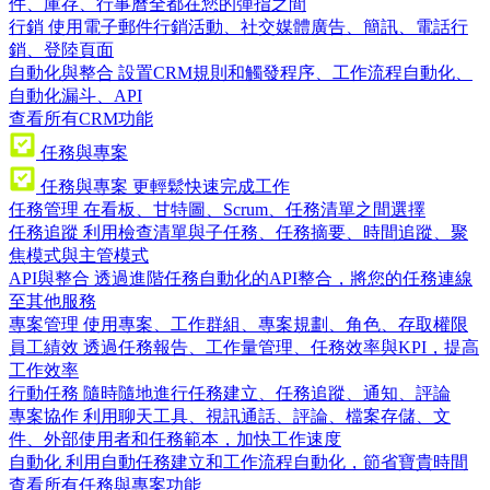
件、庫存、行事曆全都在您的彈指之間
行銷
使用電子郵件行銷活動、社交媒體廣告、簡訊、電話行
銷、登陸頁面
自動化與整合
設置CRM規則和觸發程序、工作流程自動化、
自動化漏斗、API
查看所有CRM功能
任務與專案
任務與專案
更輕鬆快速完成工作
任務管理
在看板、甘特圖、Scrum、任務清單之間選擇
任務追蹤
利用檢查清單與子任務、任務摘要、時間追蹤、聚
焦模式與主管模式
API與整合
透過進階任務自動化的API整合，將您的任務連線
至其他服務
專案管理
使用專案、工作群組、專案規劃、角色、存取權限
員工績效
透過任務報告、工作量管理、任務效率與KPI，提高
工作效率
行動任務
隨時隨地進行任務建立、任務追蹤、通知、評論
專案協作
利用聊天工具、視訊通話、評論、檔案存儲、文
件、外部使用者和任務範本，加快工作速度
自動化
利用自動任務建立和工作流程自動化，節省寶貴時間
查看所有任務與專案功能