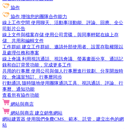
協作
協作
增強您的團隊合作能力
線上工作空間
使用聊天、活動事項動能、評論、回應、全公
司影片公告
線上文件與檔案存儲
使用公司雲碟，與同事輕鬆在線上存
儲、共用和編輯文件
工作群組
建立工作群組、邀請外部使用者、設置存取權限以
及處理任務和專案
線上會議
利用視訊通話、視訊會議、螢幕畫面分享、通話記
錄和自訂背景功能，完成更多工作
共用的行事曆
使用公司與個人行事曆進行規劃、分享開放時
段、會議室預訂、行事曆同步
行動通訊
隨時隨地使用團隊通訊工具、視訊通話、評論、行
事曆、通知功能
查看所有協作功能
網站與商店
網站與商店
建立銷售網站
網站建置器
使用我們免費CMS、範本、託管，建立出色的網
站