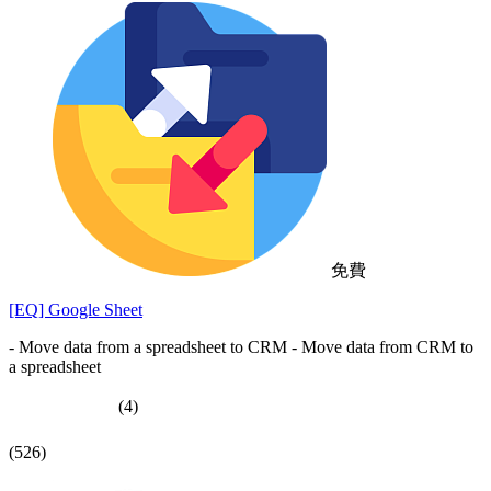
免費
[EQ] Google Sheet
- Move data from a spreadsheet to CRM - Move data from CRM to
a spreadsheet
(4)
(526)