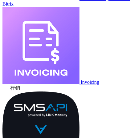
Bitrix
Invoicing
行銷