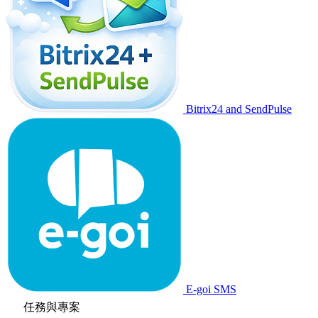
Bitrix24 and SendPulse
E-goi SMS
任務與專案