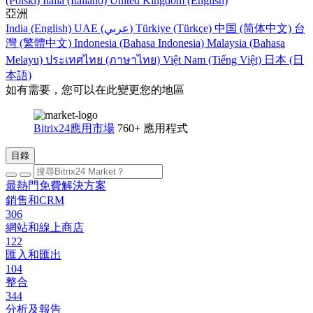
(Polski)
Italia (Italiano)
United Kingdom (English)
亞洲
India (English)
UAE (عربي)
Türkiye (Türkçe)
中国 (简体中文)
台
灣 (繁體中文)
Indonesia (Bahasa Indonesia)
Malaysia (Bahasa
Melayu)
ประเทศไทย (ภาษาไทย)
Việt Nam (Tiếng Việt)
日本 (日
本語)
如有需要，您可以在此變更您的地區
Bitrix24應用市場
760+ 應用程式
目錄
最熱門免費解決方案
銷售和CRM
306
網站和線上商店
122
匯入和匯出
104
整合
344
分析及報告