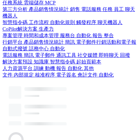
任務系統
雲端儲存
MCP
第三方分析
產品銷售情況統計
銷售
電話服務
任務
員工
聊天
機器人
智慧指令碼
工作流程
自動化規則
觸發程序
聊天機器人
CoPilot解決方案
生產力
專案管理
時間和成本管理
服務台
自動化
報告
整合
行銷平台
產品銷售情況統計
簡訊
電子郵件行銷活動和電子報
自動式撥號
話務中心
自動化
電話服務
簡訊
電子郵件
通訊工具
社交媒體
即時聊天
回撥
解決方案預設
知識庫
智慧指令碼
起始頁範本
人力資源平台
訓練
動機
報告
自動化
其他
文件
內部規定
核准程序
電子簽名
會計文件
自動化