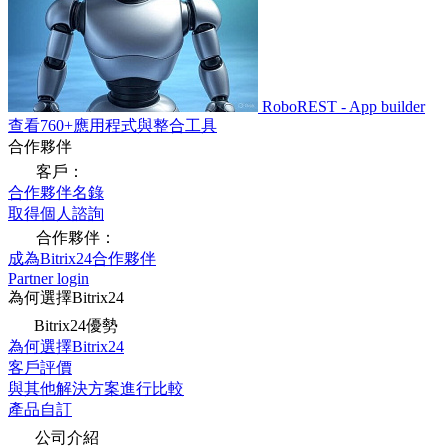
RoboREST - App builder
查看760+應用程式與整合工具
合作夥伴
客戶：
合作夥伴名錄
取得個人諮詢
合作夥伴：
成為Bitrix24合作夥伴
Partner login
為何選擇Bitrix24
Bitrix24優勢
為何選擇Bitrix24
客戶評價
與其他解決方案進行比較
產品自訂
公司介紹