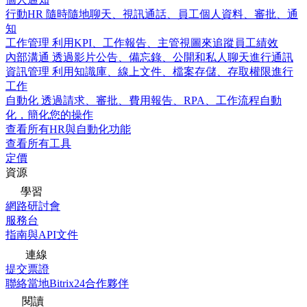
行動HR
隨時隨地聊天、視訊通話、員工個人資料、審批、通
知
工作管理
利用KPI、工作報告、主管視圖來追蹤員工績效
內部溝通
透過影片公告、備忘錄、公開和私人聊天進行通訊
資訊管理
利用知識庫、線上文件、檔案存儲、存取權限進行
工作
自動化
透過請求、審批、費用報告、RPA、工作流程自動
化，簡化您的操作
查看所有HR與自動化功能
查看所有工具
定價
資源
學習
網路研討會
服務台
指南與API文件
連線
提交票證
聯絡當地Bitrix24合作夥伴
閱讀