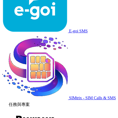
E-goi SMS
SIMtrix - SIM Calls & SMS
任務與專案