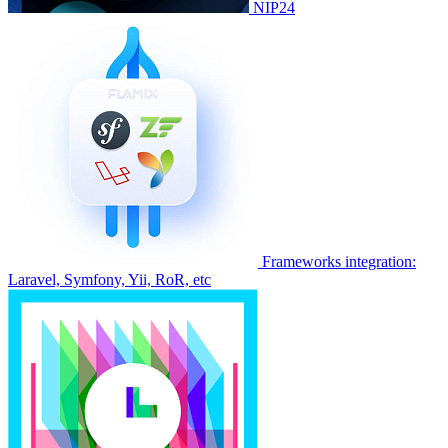
NIP24
Frameworks integration:
Laravel, Symfony, Yii, RoR, etc