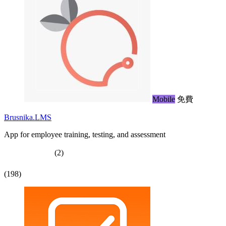
Mobile
免費
Brusnika.LMS
App for employee training, testing, and assessment
(2)
(198)