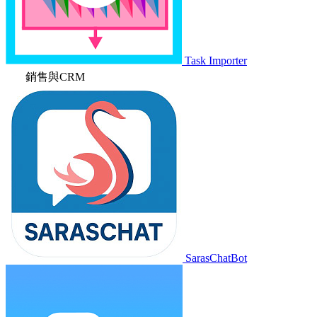
Task Importer
銷售與CRM
SarasChatBot