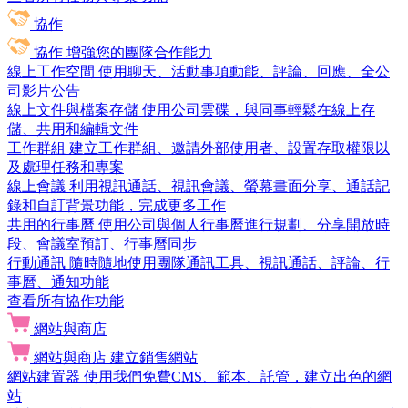
協作
協作
增強您的團隊合作能力
線上工作空間
使用聊天、活動事項動能、評論、回應、全公
司影片公告
線上文件與檔案存儲
使用公司雲碟，與同事輕鬆在線上存
儲、共用和編輯文件
工作群組
建立工作群組、邀請外部使用者、設置存取權限以
及處理任務和專案
線上會議
利用視訊通話、視訊會議、螢幕畫面分享、通話記
錄和自訂背景功能，完成更多工作
共用的行事曆
使用公司與個人行事曆進行規劃、分享開放時
段、會議室預訂、行事曆同步
行動通訊
隨時隨地使用團隊通訊工具、視訊通話、評論、行
事曆、通知功能
查看所有協作功能
網站與商店
網站與商店
建立銷售網站
網站建置器
使用我們免費CMS、範本、託管，建立出色的網
站