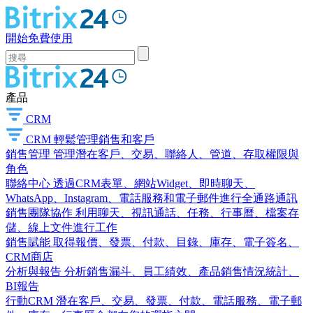
開始免費使用
產品
CRM
CRM
輕鬆管理銷售和客戶
銷售管理
管理潛在客戶、交易、聯絡人、管道、存取權限與
角色
聯絡中心
透過CRM表單、網站Widget、即時聊天、
WhatsApp、Instagram、電話服務和電子郵件進行全通路通訊
銷售團隊協作
利用聊天、視訊通話、任務、行事曆、檔案存
儲、線上文件進行工作
銷售賦能
取得報價、發票、付款、目錄、庫存、電子簽名、
CRM商店
分析與報告
分析銷售漏斗、員工績效、產品銷售情況統計、
BI報告
行動CRM
潛在客戶、交易、發票、付款、電話服務、電子郵