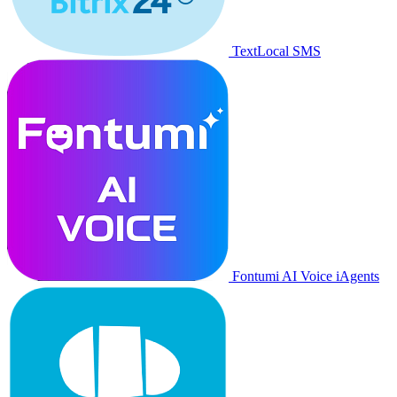
TextLocal SMS
Fontumi AI Voice iAgents