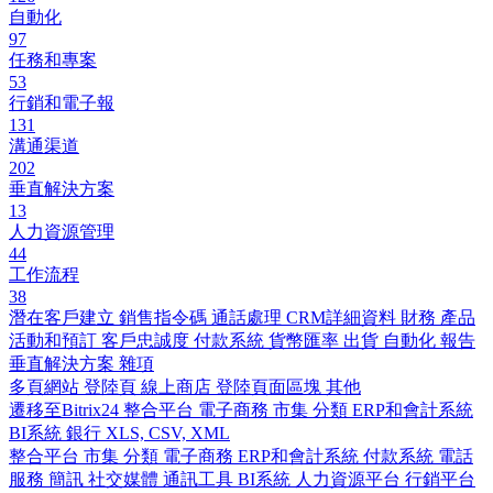
自動化
97
任務和專案
53
行銷和電子報
131
溝通渠道
202
垂直解決方案
13
人力資源管理
44
工作流程
38
潛在客戶建立
銷售指令碼
通話處理
CRM詳細資料
財務
產品
活動和預訂
客戶忠誠度
付款系統
貨幣匯率
出貨
自動化
報告
垂直解決方案
雜項
多頁網站
登陸頁
線上商店
登陸頁面區塊
其他
遷移至Bitrix24
整合平台
電子商務
市集
分類
ERP和會計系統
BI系統
銀行
XLS, CSV, XML
整合平台
市集
分類
電子商務
ERP和會計系統
付款系統
電話
服務
簡訊
社交媒體
通訊工具
BI系統
人力資源平台
行銷平台