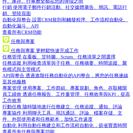
件、庫存、行事曆全都在您的彈指之間
行銷
使用電子郵件行銷活動、社交媒體廣告、簡訊、電話行
銷、登陸頁面
自動化與整合
設置CRM規則和觸發程序、工作流程自動化、
自動化漏斗、API
查看所有CRM功能
任務與專案
任務與專案
更輕鬆快速完成工作
任務管理
在看板、甘特圖、Scrum、任務清單之間選擇
任務追蹤
利用檢查清單與子任務、任務摘要、時間追蹤、聚
焦模式與主管模式
API與整合
透過進階任務自動化的API整合，將您的任務連線
至其他服務
專案管理
使用專案、工作群組、專案規劃、角色、存取權限
員工績效
透過任務報告、工作量管理、任務效率與KPI，提高
工作效率
行動任務
隨時隨地進行任務建立、任務追蹤、通知、評論
專案協作
利用聊天工具、視訊通話、評論、檔案存儲、文
件、外部使用者和任務範本，加快工作速度
自動化
利用自動任務建立和工作流程自動化，節省寶貴時間
查看所有任務與專案功能