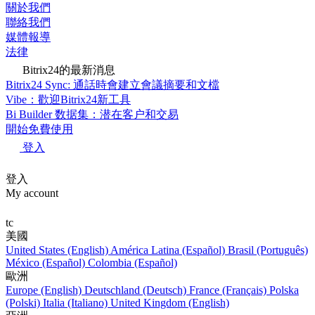
關於我們
聯絡我們
媒體報導
法律
Bitrix24的最新消息
Bitrix24 Sync: 通話時會建立會議摘要和文檔
Vibe：歡迎Bitrix24新工具
Bi Builder 数据集：潜在客户和交易
開始免費使用
登入
登入
My account
tc
美國
United States (English)
América Latina (Español)
Brasil (Português)
México (Español)
Colombia (Español)
歐洲
Europe (English)
Deutschland (Deutsch)
France (Français)
Polska
(Polski)
Italia (Italiano)
United Kingdom (English)