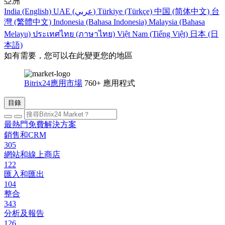
亞洲
India (English)
UAE (عربي)
Türkiye (Türkçe)
中国 (简体中文)
台
灣 (繁體中文)
Indonesia (Bahasa Indonesia)
Malaysia (Bahasa
Melayu)
ประเทศไทย (ภาษาไทย)
Việt Nam (Tiếng Việt)
日本 (日
本語)
如有需要，您可以在此變更您的地區
Bitrix24應用市場
760+ 應用程式
目錄
最熱門免費解決方案
銷售和CRM
305
網站和線上商店
122
匯入和匯出
104
整合
343
分析及報告
126