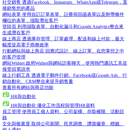
社交銷售
透過Facebook、Instagram、WhatsApp或Telegram，直
接銷售您的產品
網站表單
使用自訂訂單表單、註冊與回函表單以及附帶條件
欄位的表單，擷取潛在客戶
登陸頁
利用擷取表單、自動化漏斗和Google Analytics整合來
生成潛在客戶
線上商店
透過庫存管理、訂單處理、配送和線上付款，最大
幅度提高電子商務效率
行動網站與線上商店
回應式設計、線上訂單、在您掌控之中
的客戶管理
網站Widget
啟用Widget與網站訪客聊天，使用熱門通訊工具並
接受回電請求
線上行銷工具
透過電子郵件行銷、Facebook或Google Ads、行
銷自動化、CRM整合來提升銷售量
查看所有網站與商店功能
HR與自動化
HR與自動化
優化工作流程與管理HR資料
員工管理
使用員工個人資料、公司架構、存取權限、活動目
錄
文化與敬業度
取得公司新聞、民意調查、讚賞徽章、標籤、
個人通知