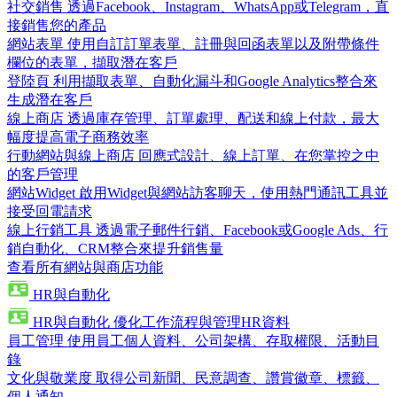
社交銷售
透過Facebook、Instagram、WhatsApp或Telegram，直
接銷售您的產品
網站表單
使用自訂訂單表單、註冊與回函表單以及附帶條件
欄位的表單，擷取潛在客戶
登陸頁
利用擷取表單、自動化漏斗和Google Analytics整合來
生成潛在客戶
線上商店
透過庫存管理、訂單處理、配送和線上付款，最大
幅度提高電子商務效率
行動網站與線上商店
回應式設計、線上訂單、在您掌控之中
的客戶管理
網站Widget
啟用Widget與網站訪客聊天，使用熱門通訊工具並
接受回電請求
線上行銷工具
透過電子郵件行銷、Facebook或Google Ads、行
銷自動化、CRM整合來提升銷售量
查看所有網站與商店功能
HR與自動化
HR與自動化
優化工作流程與管理HR資料
員工管理
使用員工個人資料、公司架構、存取權限、活動目
錄
文化與敬業度
取得公司新聞、民意調查、讚賞徽章、標籤、
個人通知