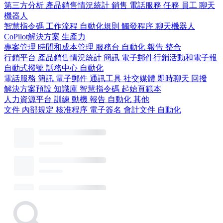
第三方分析
產品銷售情況統計
銷售
電話服務
任務
員工
聊天
機器人
智慧指令碼
工作流程
自動化規則
觸發程序
聊天機器人
CoPilot解決方案
生產力
專案管理
時間和成本管理
服務台
自動化
報告
整合
行銷平台
產品銷售情況統計
簡訊
電子郵件行銷活動和電子報
自動式撥號
話務中心
自動化
電話服務
簡訊
電子郵件
通訊工具
社交媒體
即時聊天
回撥
解決方案預設
知識庫
智慧指令碼
起始頁範本
人力資源平台
訓練
動機
報告
自動化
其他
文件
內部規定
核准程序
電子簽名
會計文件
自動化