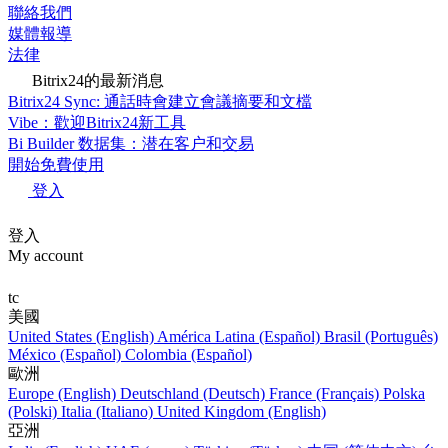
聯絡我們
媒體報導
法律
Bitrix24的最新消息
Bitrix24 Sync: 通話時會建立會議摘要和文檔
Vibe：歡迎Bitrix24新工具
Bi Builder 数据集：潜在客户和交易
開始免費使用
登入
登入
My account
tc
美國
United States (English)
América Latina (Español)
Brasil (Português)
México (Español)
Colombia (Español)
歐洲
Europe (English)
Deutschland (Deutsch)
France (Français)
Polska
(Polski)
Italia (Italiano)
United Kingdom (English)
亞洲