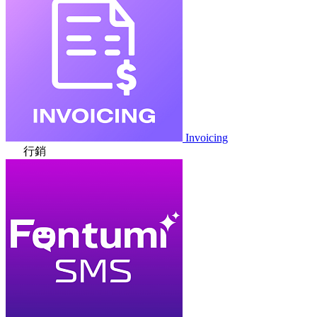
Invoicing
行銷