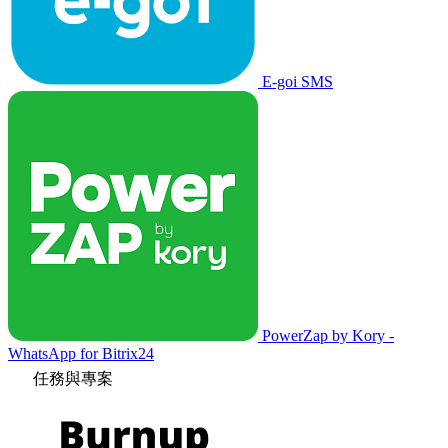
E-goi SMS
PowerZap by Kory -
WhatsApp for Bitrix24
任務與專案