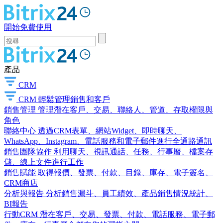
開始免費使用
產品
CRM
CRM
輕鬆管理銷售和客戶
銷售管理
管理潛在客戶、交易、聯絡人、管道、存取權限與
角色
聯絡中心
透過CRM表單、網站Widget、即時聊天、
WhatsApp、Instagram、電話服務和電子郵件進行全通路通訊
銷售團隊協作
利用聊天、視訊通話、任務、行事曆、檔案存
儲、線上文件進行工作
銷售賦能
取得報價、發票、付款、目錄、庫存、電子簽名、
CRM商店
分析與報告
分析銷售漏斗、員工績效、產品銷售情況統計、
BI報告
行動CRM
潛在客戶、交易、發票、付款、電話服務、電子郵