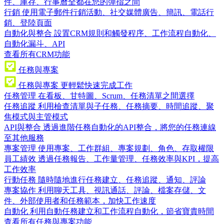
件、庫存、行事曆全都在您的彈指之間
行銷
使用電子郵件行銷活動、社交媒體廣告、簡訊、電話行
銷、登陸頁面
自動化與整合
設置CRM規則和觸發程序、工作流程自動化、
自動化漏斗、API
查看所有CRM功能
任務與專案
任務與專案
更輕鬆快速完成工作
任務管理
在看板、甘特圖、Scrum、任務清單之間選擇
任務追蹤
利用檢查清單與子任務、任務摘要、時間追蹤、聚
焦模式與主管模式
API與整合
透過進階任務自動化的API整合，將您的任務連線
至其他服務
專案管理
使用專案、工作群組、專案規劃、角色、存取權限
員工績效
透過任務報告、工作量管理、任務效率與KPI，提高
工作效率
行動任務
隨時隨地進行任務建立、任務追蹤、通知、評論
專案協作
利用聊天工具、視訊通話、評論、檔案存儲、文
件、外部使用者和任務範本，加快工作速度
自動化
利用自動任務建立和工作流程自動化，節省寶貴時間
查看所有任務與專案功能