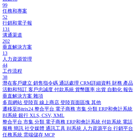
99
任務和專案
52
行銷和電子報
131
溝通渠道
202
垂直解決方案
13
人力資源管理
44
工作流程
38
潛在客戶建立
銷售指令碼
通話處理
CRM詳細資料
財務
產品
活動和預訂
客戶忠誠度
付款系統
貨幣匯率
出貨
自動化
報告
垂直解決方案
雜項
多頁網站
登陸頁
線上商店
登陸頁面區塊
其他
遷移至Bitrix24
整合平台
電子商務
市集
分類
ERP和會計系統
BI系統
銀行
XLS, CSV, XML
整合平台
市集
分類
電子商務
ERP和會計系統
付款系統
電話
服務
簡訊
社交媒體
通訊工具
BI系統
人力資源平台
行銷平台
任務系統
雲端儲存
MCP