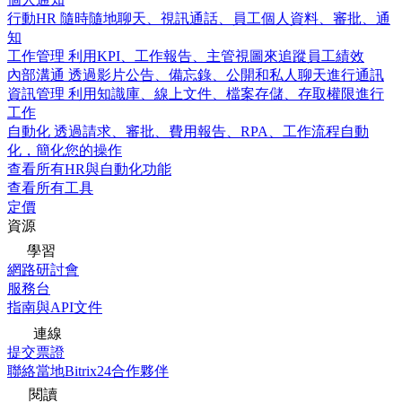
行動HR
隨時隨地聊天、視訊通話、員工個人資料、審批、通
知
工作管理
利用KPI、工作報告、主管視圖來追蹤員工績效
內部溝通
透過影片公告、備忘錄、公開和私人聊天進行通訊
資訊管理
利用知識庫、線上文件、檔案存儲、存取權限進行
工作
自動化
透過請求、審批、費用報告、RPA、工作流程自動
化，簡化您的操作
查看所有HR與自動化功能
查看所有工具
定價
資源
學習
網路研討會
服務台
指南與API文件
連線
提交票證
聯絡當地Bitrix24合作夥伴
閱讀