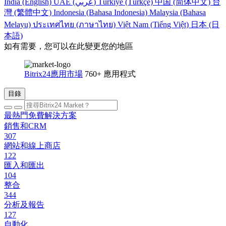
India (English)
UAE (عربي)
Türkiye (Türkçe)
中国 (简体中文)
台
灣 (繁體中文)
Indonesia (Bahasa Indonesia)
Malaysia (Bahasa
Melayu)
ประเทศไทย (ภาษาไทย)
Việt Nam (Tiếng Việt)
日本 (日
本語)
如有需要，您可以在此變更您的地區
Bitrix24應用市場
760+ 應用程式
目錄
最熱門免費解決方案
銷售和CRM
307
網站和線上商店
122
匯入和匯出
104
整合
344
分析及報告
127
自動化