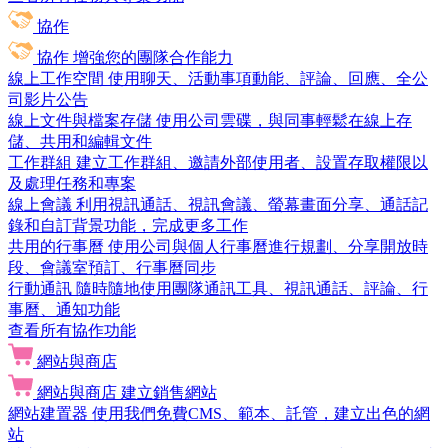
協作
協作
增強您的團隊合作能力
線上工作空間
使用聊天、活動事項動能、評論、回應、全公
司影片公告
線上文件與檔案存儲
使用公司雲碟，與同事輕鬆在線上存
儲、共用和編輯文件
工作群組
建立工作群組、邀請外部使用者、設置存取權限以
及處理任務和專案
線上會議
利用視訊通話、視訊會議、螢幕畫面分享、通話記
錄和自訂背景功能，完成更多工作
共用的行事曆
使用公司與個人行事曆進行規劃、分享開放時
段、會議室預訂、行事曆同步
行動通訊
隨時隨地使用團隊通訊工具、視訊通話、評論、行
事曆、通知功能
查看所有協作功能
網站與商店
網站與商店
建立銷售網站
網站建置器
使用我們免費CMS、範本、託管，建立出色的網
站