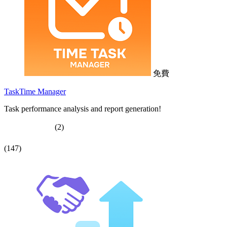
免費
TaskTime Manager
Task performance analysis and report generation!
(2)
(147)