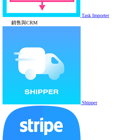
Task Importer
銷售與CRM
Shipper