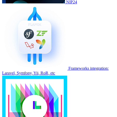
NIP24
Frameworks integration:
Laravel, Symfony, Yii, RoR, etc