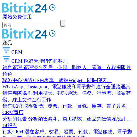
開始免費使用
產品
CRM
CRM
輕鬆管理銷售和客戶
銷售管理
管理潛在客戶、交易、聯絡人、管道、存取權限與
角色
聯絡中心
透過CRM表單、網站Widget、即時聊天、
WhatsApp、Instagram、電話服務和電子郵件進行全通路通訊
銷售團隊協作
利用聊天、視訊通話、任務、行事曆、檔案存
儲、線上文件進行工作
銷售賦能
取得報價、發票、付款、目錄、庫存、電子簽名、
CRM商店
分析與報告
分析銷售漏斗、員工績效、產品銷售情況統計、
BI報告
行動CRM
潛在客戶、交易、發票、付款、電話服務、電子郵