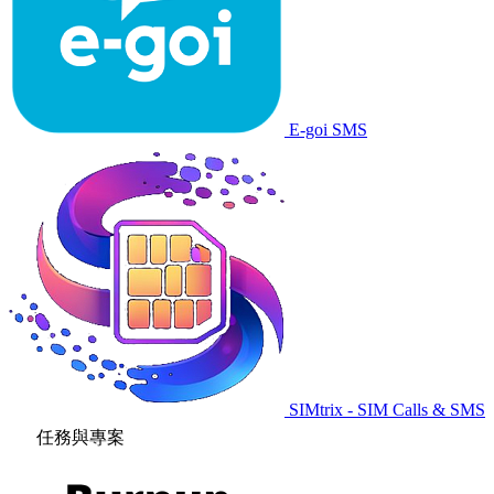
E-goi SMS
SIMtrix - SIM Calls & SMS
任務與專案