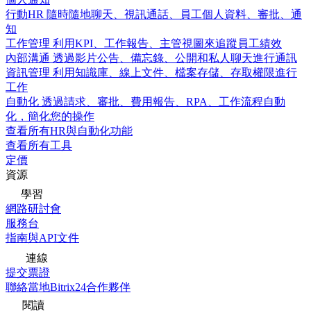
行動HR
隨時隨地聊天、視訊通話、員工個人資料、審批、通
知
工作管理
利用KPI、工作報告、主管視圖來追蹤員工績效
內部溝通
透過影片公告、備忘錄、公開和私人聊天進行通訊
資訊管理
利用知識庫、線上文件、檔案存儲、存取權限進行
工作
自動化
透過請求、審批、費用報告、RPA、工作流程自動
化，簡化您的操作
查看所有HR與自動化功能
查看所有工具
定價
資源
學習
網路研討會
服務台
指南與API文件
連線
提交票證
聯絡當地Bitrix24合作夥伴
閱讀