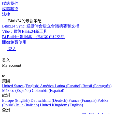
聯絡我們
媒體報導
法律
Bitrix24的最新消息
Bitrix24 Sync: 通話時會建立會議摘要和文檔
Vibe：歡迎Bitrix24新工具
Bi Builder 数据集：潜在客户和交易
開始免費使用
登入
登入
My account
tc
美國
United States (English)
América Latina (Español)
Brasil (Português)
México (Español)
Colombia (Español)
歐洲
Europe (English)
Deutschland (Deutsch)
France (Français)
Polska
(Polski)
Italia (Italiano)
United Kingdom (English)
亞洲