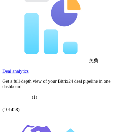
免費
Deal analytics
Get a full-depth view of your Bitrix24 deal pipeline in one
dashboard
(1)
(101458)