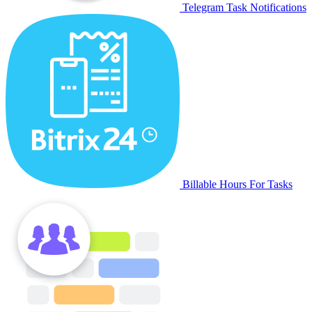
Telegram Task Notifications
Billable Hours For Tasks