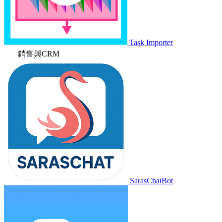
Task Importer
銷售與CRM
SarasChatBot