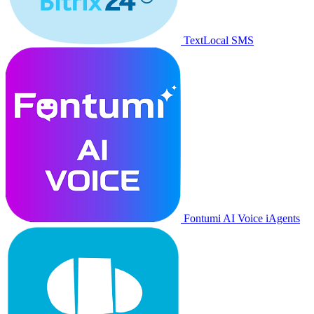
TextLocal SMS
Fontumi AI Voice iAgents