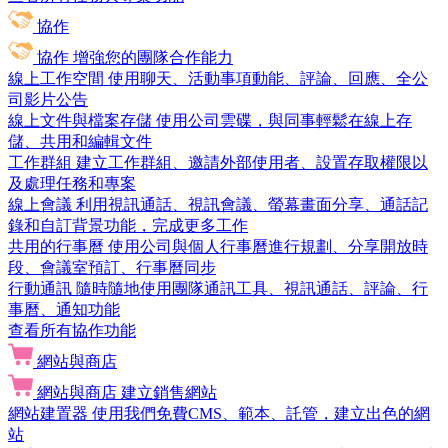
協作
協作
增強您的團隊合作能力
線上工作空間
使用聊天、活動事項動能、評論、回應、全公
司影片公告
線上文件與檔案存儲
使用公司雲碟，與同事輕鬆在線上存
儲、共用和編輯文件
工作群組
建立工作群組、邀請外部使用者、設置存取權限以
及處理任務和專案
線上會議
利用視訊通話、視訊會議、螢幕畫面分享、通話記
錄和自訂背景功能，完成更多工作
共用的行事曆
使用公司與個人行事曆進行規劃、分享開放時
段、會議室預訂、行事曆同步
行動通訊
隨時隨地使用團隊通訊工具、視訊通話、評論、行
事曆、通知功能
查看所有協作功能
網站與商店
網站與商店
建立銷售網站
網站建置器
使用我們免費CMS、範本、託管，建立出色的網
站