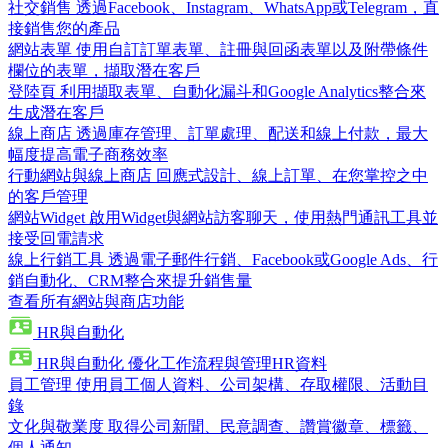
社交銷售
透過Facebook、Instagram、WhatsApp或Telegram，直
接銷售您的產品
網站表單
使用自訂訂單表單、註冊與回函表單以及附帶條件
欄位的表單，擷取潛在客戶
登陸頁
利用擷取表單、自動化漏斗和Google Analytics整合來
生成潛在客戶
線上商店
透過庫存管理、訂單處理、配送和線上付款，最大
幅度提高電子商務效率
行動網站與線上商店
回應式設計、線上訂單、在您掌控之中
的客戶管理
網站Widget
啟用Widget與網站訪客聊天，使用熱門通訊工具並
接受回電請求
線上行銷工具
透過電子郵件行銷、Facebook或Google Ads、行
銷自動化、CRM整合來提升銷售量
查看所有網站與商店功能
HR與自動化
HR與自動化
優化工作流程與管理HR資料
員工管理
使用員工個人資料、公司架構、存取權限、活動目
錄
文化與敬業度
取得公司新聞、民意調查、讚賞徽章、標籤、
個人通知