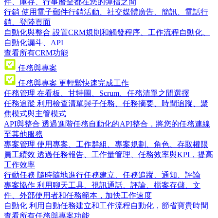
件、庫存、行事曆全都在您的彈指之間
行銷
使用電子郵件行銷活動、社交媒體廣告、簡訊、電話行
銷、登陸頁面
自動化與整合
設置CRM規則和觸發程序、工作流程自動化、
自動化漏斗、API
查看所有CRM功能
任務與專案
任務與專案
更輕鬆快速完成工作
任務管理
在看板、甘特圖、Scrum、任務清單之間選擇
任務追蹤
利用檢查清單與子任務、任務摘要、時間追蹤、聚
焦模式與主管模式
API與整合
透過進階任務自動化的API整合，將您的任務連線
至其他服務
專案管理
使用專案、工作群組、專案規劃、角色、存取權限
員工績效
透過任務報告、工作量管理、任務效率與KPI，提高
工作效率
行動任務
隨時隨地進行任務建立、任務追蹤、通知、評論
專案協作
利用聊天工具、視訊通話、評論、檔案存儲、文
件、外部使用者和任務範本，加快工作速度
自動化
利用自動任務建立和工作流程自動化，節省寶貴時間
查看所有任務與專案功能