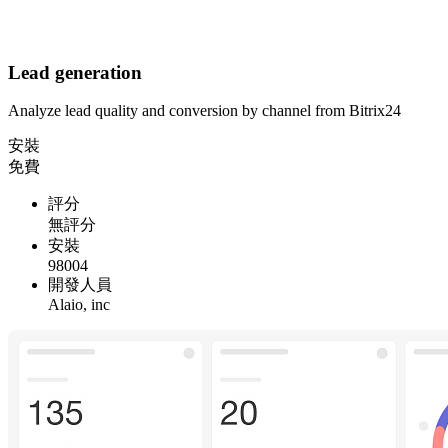
Lead generation
Analyze lead quality and conversion by channel from Bitrix24
安裝
免費
評分
無評分
安裝
98004
開發人員
Alaio, inc