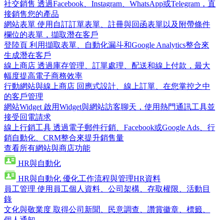
社交銷售
透過Facebook、Instagram、WhatsApp或Telegram，直
接銷售您的產品
網站表單
使用自訂訂單表單、註冊與回函表單以及附帶條件
欄位的表單，擷取潛在客戶
登陸頁
利用擷取表單、自動化漏斗和Google Analytics整合來
生成潛在客戶
線上商店
透過庫存管理、訂單處理、配送和線上付款，最大
幅度提高電子商務效率
行動網站與線上商店
回應式設計、線上訂單、在您掌控之中
的客戶管理
網站Widget
啟用Widget與網站訪客聊天，使用熱門通訊工具並
接受回電請求
線上行銷工具
透過電子郵件行銷、Facebook或Google Ads、行
銷自動化、CRM整合來提升銷售量
查看所有網站與商店功能
HR與自動化
HR與自動化
優化工作流程與管理HR資料
員工管理
使用員工個人資料、公司架構、存取權限、活動目
錄
文化與敬業度
取得公司新聞、民意調查、讚賞徽章、標籤、
個人通知