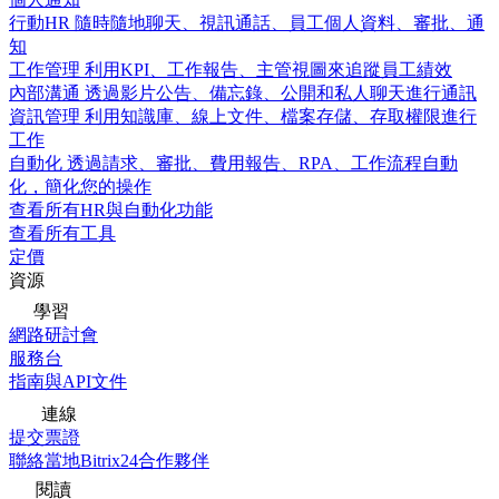
行動HR
隨時隨地聊天、視訊通話、員工個人資料、審批、通
知
工作管理
利用KPI、工作報告、主管視圖來追蹤員工績效
內部溝通
透過影片公告、備忘錄、公開和私人聊天進行通訊
資訊管理
利用知識庫、線上文件、檔案存儲、存取權限進行
工作
自動化
透過請求、審批、費用報告、RPA、工作流程自動
化，簡化您的操作
查看所有HR與自動化功能
查看所有工具
定價
資源
學習
網路研討會
服務台
指南與API文件
連線
提交票證
聯絡當地Bitrix24合作夥伴
閱讀