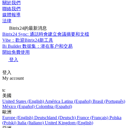
關於我們
聯絡我們
媒體報導
法律
Bitrix24的最新消息
Bitrix24 Sync: 通話時會建立會議摘要和文檔
Vibe：歡迎Bitrix24新工具
Bi Builder 数据集：潜在客户和交易
開始免費使用
登入
登入
My account
tc
美國
United States (English)
América Latina (Español)
Brasil (Português)
México (Español)
Colombia (Español)
歐洲
Europe (English)
Deutschland (Deutsch)
France (Français)
Polska
(Polski)
Italia (Italiano)
United Kingdom (English)