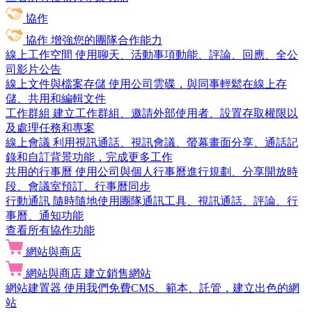
協作
協作
增強您的團隊合作能力
線上工作空間
使用聊天、活動事項動能、評論、回應、全公
司影片公告
線上文件與檔案存儲
使用公司雲碟，與同事輕鬆在線上存
儲、共用和編輯文件
工作群組
建立工作群組、邀請外部使用者、設置存取權限以
及處理任務和專案
線上會議
利用視訊通話、視訊會議、螢幕畫面分享、通話記
錄和自訂背景功能，完成更多工作
共用的行事曆
使用公司與個人行事曆進行規劃、分享開放時
段、會議室預訂、行事曆同步
行動通訊
隨時隨地使用團隊通訊工具、視訊通話、評論、行
事曆、通知功能
查看所有協作功能
網站與商店
網站與商店
建立銷售網站
網站建置器
使用我們免費CMS、範本、託管，建立出色的網
站