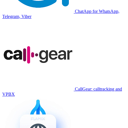
ChatApp for WhatsApp,
Telegram, Viber
CallGear: calltracking and
VPBX