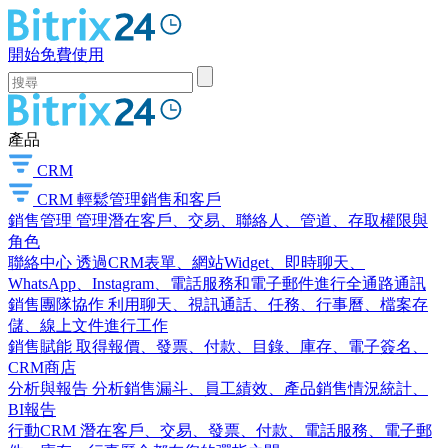
開始免費使用
產品
CRM
CRM
輕鬆管理銷售和客戶
銷售管理
管理潛在客戶、交易、聯絡人、管道、存取權限與
角色
聯絡中心
透過CRM表單、網站Widget、即時聊天、
WhatsApp、Instagram、電話服務和電子郵件進行全通路通訊
銷售團隊協作
利用聊天、視訊通話、任務、行事曆、檔案存
儲、線上文件進行工作
銷售賦能
取得報價、發票、付款、目錄、庫存、電子簽名、
CRM商店
分析與報告
分析銷售漏斗、員工績效、產品銷售情況統計、
BI報告
行動CRM
潛在客戶、交易、發票、付款、電話服務、電子郵