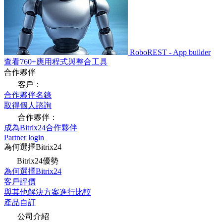
RoboREST - App builder
查看760+應用程式與整合工具
合作夥伴
客戶：
合作夥伴名錄
取得個人諮詢
合作夥伴：
成為Bitrix24合作夥伴
Partner login
為何選擇Bitrix24
Bitrix24優勢
為何選擇Bitrix24
客戶評價
與其他解決方案進行比較
產品自訂
公司介紹