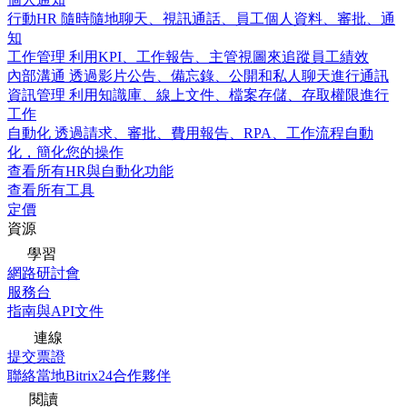
行動HR
隨時隨地聊天、視訊通話、員工個人資料、審批、通
知
工作管理
利用KPI、工作報告、主管視圖來追蹤員工績效
內部溝通
透過影片公告、備忘錄、公開和私人聊天進行通訊
資訊管理
利用知識庫、線上文件、檔案存儲、存取權限進行
工作
自動化
透過請求、審批、費用報告、RPA、工作流程自動
化，簡化您的操作
查看所有HR與自動化功能
查看所有工具
定價
資源
學習
網路研討會
服務台
指南與API文件
連線
提交票證
聯絡當地Bitrix24合作夥伴
閱讀