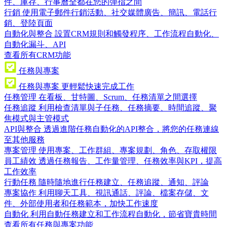
件、庫存、行事曆全都在您的彈指之間
行銷
使用電子郵件行銷活動、社交媒體廣告、簡訊、電話行
銷、登陸頁面
自動化與整合
設置CRM規則和觸發程序、工作流程自動化、
自動化漏斗、API
查看所有CRM功能
任務與專案
任務與專案
更輕鬆快速完成工作
任務管理
在看板、甘特圖、Scrum、任務清單之間選擇
任務追蹤
利用檢查清單與子任務、任務摘要、時間追蹤、聚
焦模式與主管模式
API與整合
透過進階任務自動化的API整合，將您的任務連線
至其他服務
專案管理
使用專案、工作群組、專案規劃、角色、存取權限
員工績效
透過任務報告、工作量管理、任務效率與KPI，提高
工作效率
行動任務
隨時隨地進行任務建立、任務追蹤、通知、評論
專案協作
利用聊天工具、視訊通話、評論、檔案存儲、文
件、外部使用者和任務範本，加快工作速度
自動化
利用自動任務建立和工作流程自動化，節省寶貴時間
查看所有任務與專案功能