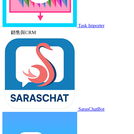
Task Importer
銷售與CRM
SarasChatBot