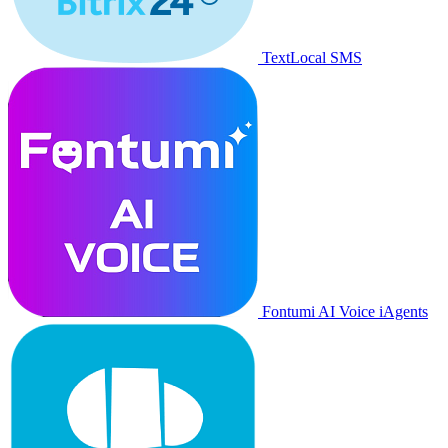
TextLocal SMS
Fontumi AI Voice iAgents