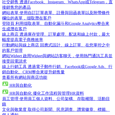
社交銷售
透過Facebook、Instagram、WhatsApp或Telegram，直
接銷售您的產品
網站表單
使用自訂訂單表單、註冊與回函表單以及附帶條件
欄位的表單，擷取潛在客戶
登陸頁
利用擷取表單、自動化漏斗和Google Analytics整合來
生成潛在客戶
線上商店
透過庫存管理、訂單處理、配送和線上付款，最大
幅度提高電子商務效率
行動網站與線上商店
回應式設計、線上訂單、在您掌控之中
的客戶管理
網站Widget
啟用Widget與網站訪客聊天，使用熱門通訊工具並
接受回電請求
線上行銷工具
透過電子郵件行銷、Facebook或Google Ads、行
銷自動化、CRM整合來提升銷售量
查看所有網站與商店功能
HR與自動化
HR與自動化
優化工作流程與管理HR資料
員工管理
使用員工個人資料、公司架構、存取權限、活動目
錄
文化與敬業度
取得公司新聞、民意調查、讚賞徽章、標籤、
個人通知