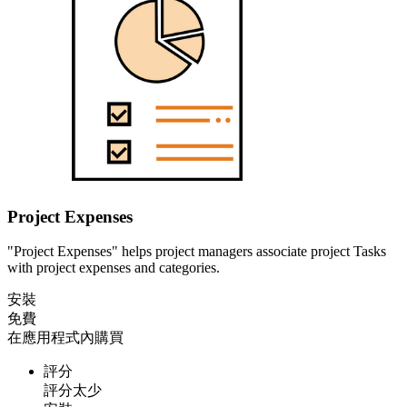
Project Expenses
"Project Expenses" helps project managers associate project Tasks
with project expenses and categories.
安裝
免費
在應用程式內購買
評分
評分太少