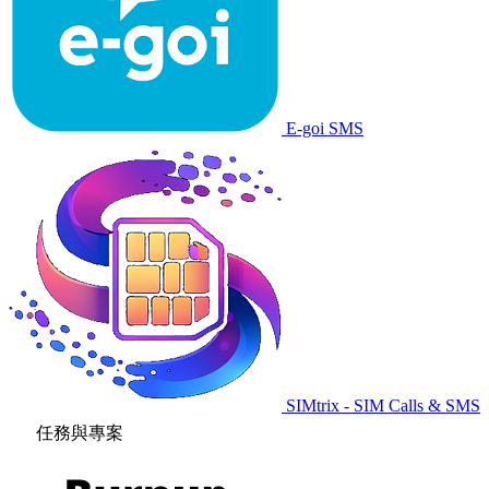
E-goi SMS
SIMtrix - SIM Calls & SMS
任務與專案