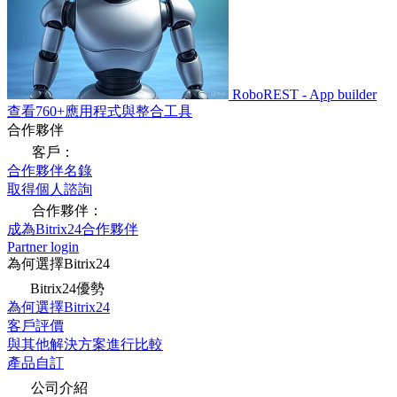
RoboREST - App builder
查看760+應用程式與整合工具
合作夥伴
客戶：
合作夥伴名錄
取得個人諮詢
合作夥伴：
成為Bitrix24合作夥伴
Partner login
為何選擇Bitrix24
Bitrix24優勢
為何選擇Bitrix24
客戶評價
與其他解決方案進行比較
產品自訂
公司介紹