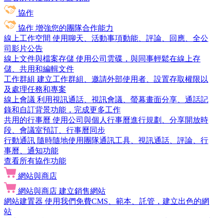
協作
協作
增強您的團隊合作能力
線上工作空間
使用聊天、活動事項動能、評論、回應、全公
司影片公告
線上文件與檔案存儲
使用公司雲碟，與同事輕鬆在線上存
儲、共用和編輯文件
工作群組
建立工作群組、邀請外部使用者、設置存取權限以
及處理任務和專案
線上會議
利用視訊通話、視訊會議、螢幕畫面分享、通話記
錄和自訂背景功能，完成更多工作
共用的行事曆
使用公司與個人行事曆進行規劃、分享開放時
段、會議室預訂、行事曆同步
行動通訊
隨時隨地使用團隊通訊工具、視訊通話、評論、行
事曆、通知功能
查看所有協作功能
網站與商店
網站與商店
建立銷售網站
網站建置器
使用我們免費CMS、範本、託管，建立出色的網
站