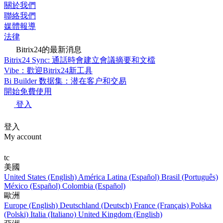
關於我們
聯絡我們
媒體報導
法律
Bitrix24的最新消息
Bitrix24 Sync: 通話時會建立會議摘要和文檔
Vibe：歡迎Bitrix24新工具
Bi Builder 数据集：潜在客户和交易
開始免費使用
登入
登入
My account
tc
美國
United States (English)
América Latina (Español)
Brasil (Português)
México (Español)
Colombia (Español)
歐洲
Europe (English)
Deutschland (Deutsch)
France (Français)
Polska
(Polski)
Italia (Italiano)
United Kingdom (English)