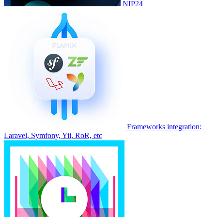
NIP24
Frameworks integration:
Laravel, Symfony, Yii, RoR, etc