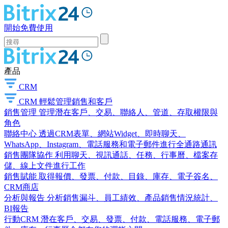
開始免費使用
產品
CRM
CRM
輕鬆管理銷售和客戶
銷售管理
管理潛在客戶、交易、聯絡人、管道、存取權限與
角色
聯絡中心
透過CRM表單、網站Widget、即時聊天、
WhatsApp、Instagram、電話服務和電子郵件進行全通路通訊
銷售團隊協作
利用聊天、視訊通話、任務、行事曆、檔案存
儲、線上文件進行工作
銷售賦能
取得報價、發票、付款、目錄、庫存、電子簽名、
CRM商店
分析與報告
分析銷售漏斗、員工績效、產品銷售情況統計、
BI報告
行動CRM
潛在客戶、交易、發票、付款、電話服務、電子郵