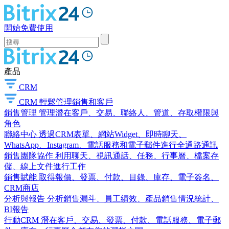
開始免費使用
產品
CRM
CRM
輕鬆管理銷售和客戶
銷售管理
管理潛在客戶、交易、聯絡人、管道、存取權限與
角色
聯絡中心
透過CRM表單、網站Widget、即時聊天、
WhatsApp、Instagram、電話服務和電子郵件進行全通路通訊
銷售團隊協作
利用聊天、視訊通話、任務、行事曆、檔案存
儲、線上文件進行工作
銷售賦能
取得報價、發票、付款、目錄、庫存、電子簽名、
CRM商店
分析與報告
分析銷售漏斗、員工績效、產品銷售情況統計、
BI報告
行動CRM
潛在客戶、交易、發票、付款、電話服務、電子郵