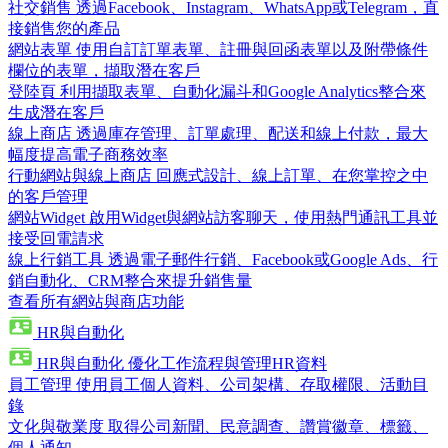
社交銷售
透過Facebook、Instagram、WhatsApp或Telegram，直
接銷售您的產品
網站表單
使用自訂訂單表單、註冊與回函表單以及附帶條件
欄位的表單，擷取潛在客戶
登陸頁
利用擷取表單、自動化漏斗和Google Analytics整合來
生成潛在客戶
線上商店
透過庫存管理、訂單處理、配送和線上付款，最大
幅度提高電子商務效率
行動網站與線上商店
回應式設計、線上訂單、在您掌控之中
的客戶管理
網站Widget
啟用Widget與網站訪客聊天，使用熱門通訊工具並
接受回電請求
線上行銷工具
透過電子郵件行銷、Facebook或Google Ads、行
銷自動化、CRM整合來提升銷售量
查看所有網站與商店功能
HR與自動化
HR與自動化
優化工作流程與管理HR資料
員工管理
使用員工個人資料、公司架構、存取權限、活動目
錄
文化與敬業度
取得公司新聞、民意調查、讚賞徽章、標籤、
個人通知