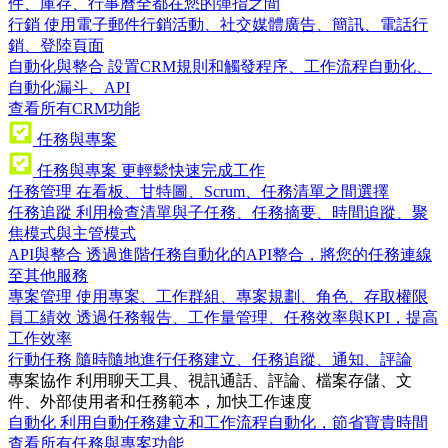
件、庫存、行事曆全都在您的彈指之間
行銷
使用電子郵件行銷活動、社交媒體廣告、簡訊、電話行
銷、登陸頁面
自動化與整合
設置CRM規則和觸發程序、工作流程自動化、
自動化漏斗、API
查看所有CRM功能
任務與專案
任務與專案
更輕鬆快速完成工作
任務管理
在看板、甘特圖、Scrum、任務清單之間選擇
任務追蹤
利用檢查清單與子任務、任務摘要、時間追蹤、聚
焦模式與主管模式
API與整合
透過進階任務自動化的API整合，將您的任務連線
至其他服務
專案管理
使用專案、工作群組、專案規劃、角色、存取權限
員工績效
透過任務報告、工作量管理、任務效率與KPI，提高
工作效率
行動任務
隨時隨地進行任務建立、任務追蹤、通知、評論
專案協作
利用聊天工具、視訊通話、評論、檔案存儲、文
件、外部使用者和任務範本，加快工作速度
自動化
利用自動任務建立和工作流程自動化，節省寶貴時間
查看所有任務與專案功能