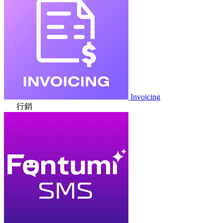
Invoicing
行銷