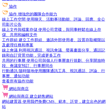
協作
協作
增強您的團隊合作能力
線上工作空間
使用聊天、活動事項動能、評論、回應、全公
司影片公告
線上文件與檔案存儲
使用公司雲碟，與同事輕鬆在線上存
儲、共用和編輯文件
工作群組
建立工作群組、邀請外部使用者、設置存取權限以
及處理任務和專案
線上會議
利用視訊通話、視訊會議、螢幕畫面分享、通話記
錄和自訂背景功能，完成更多工作
共用的行事曆
使用公司與個人行事曆進行規劃、分享開放時
段、會議室預訂、行事曆同步
行動通訊
隨時隨地使用團隊通訊工具、視訊通話、評論、行
事曆、通知功能
查看所有協作功能
網站與商店
網站與商店
建立銷售網站
網站建置器
使用我們免費CMS、範本、託管，建立出色的網
站