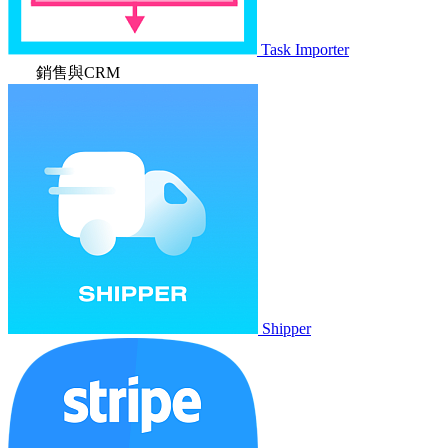
Task Importer
銷售與CRM
Shipper