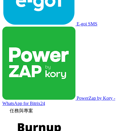
E-goi SMS
PowerZap by Kory -
WhatsApp for Bitrix24
任務與專案