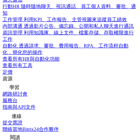
行動HR
隨時隨地聊天、視訊通話、員工個人資料、審批、通
知
工作管理
利用KPI、工作報告、主管視圖來追蹤員工績效
內部溝通
透過影片公告、備忘錄、公開和私人聊天進行通訊
資訊管理
利用知識庫、線上文件、檔案存儲、存取權限進行
工作
自動化
透過請求、審批、費用報告、RPA、工作流程自動
化，簡化您的操作
查看所有HR與自動化功能
查看所有工具
定價
資源
學習
網路研討會
服務台
指南與API文件
連線
提交票證
聯絡當地Bitrix24合作夥伴
閱讀