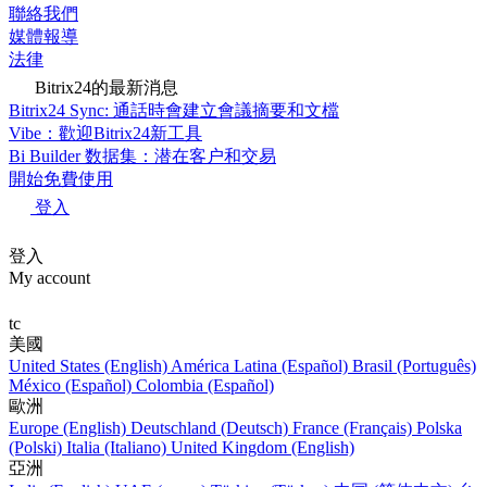
聯絡我們
媒體報導
法律
Bitrix24的最新消息
Bitrix24 Sync: 通話時會建立會議摘要和文檔
Vibe：歡迎Bitrix24新工具
Bi Builder 数据集：潜在客户和交易
開始免費使用
登入
登入
My account
tc
美國
United States (English)
América Latina (Español)
Brasil (Português)
México (Español)
Colombia (Español)
歐洲
Europe (English)
Deutschland (Deutsch)
France (Français)
Polska
(Polski)
Italia (Italiano)
United Kingdom (English)
亞洲