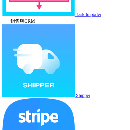
Task Importer
銷售與CRM
Shipper