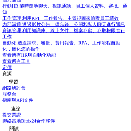
行動HR
隨時隨地聊天、視訊通話、員工個人資料、審批、通
知
工作管理
利用KPI、工作報告、主管視圖來追蹤員工績效
內部溝通
透過影片公告、備忘錄、公開和私人聊天進行通訊
資訊管理
利用知識庫、線上文件、檔案存儲、存取權限進行
工作
自動化
透過請求、審批、費用報告、RPA、工作流程自動
化，簡化您的操作
查看所有HR與自動化功能
查看所有工具
定價
資源
學習
網路研討會
服務台
指南與API文件
連線
提交票證
聯絡當地Bitrix24合作夥伴
閱讀