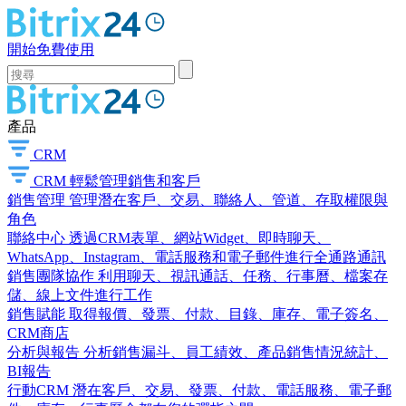
開始免費使用
產品
CRM
CRM
輕鬆管理銷售和客戶
銷售管理
管理潛在客戶、交易、聯絡人、管道、存取權限與
角色
聯絡中心
透過CRM表單、網站Widget、即時聊天、
WhatsApp、Instagram、電話服務和電子郵件進行全通路通訊
銷售團隊協作
利用聊天、視訊通話、任務、行事曆、檔案存
儲、線上文件進行工作
銷售賦能
取得報價、發票、付款、目錄、庫存、電子簽名、
CRM商店
分析與報告
分析銷售漏斗、員工績效、產品銷售情況統計、
BI報告
行動CRM
潛在客戶、交易、發票、付款、電話服務、電子郵