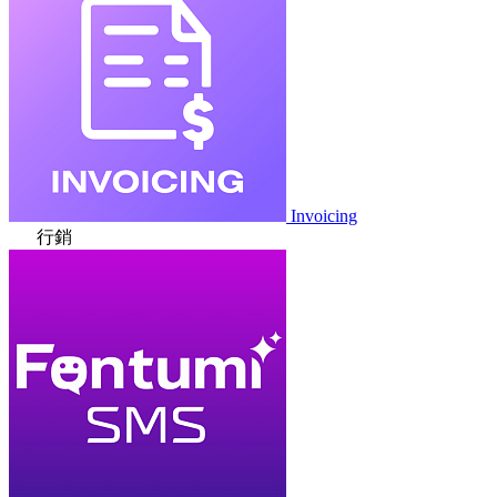
Invoicing
行銷