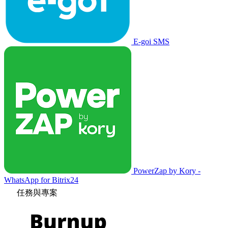
E-goi SMS
PowerZap by Kory -
WhatsApp for Bitrix24
任務與專案