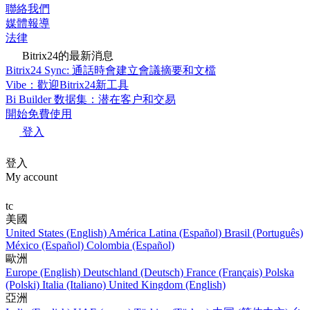
聯絡我們
媒體報導
法律
Bitrix24的最新消息
Bitrix24 Sync: 通話時會建立會議摘要和文檔
Vibe：歡迎Bitrix24新工具
Bi Builder 数据集：潜在客户和交易
開始免費使用
登入
登入
My account
tc
美國
United States (English)
América Latina (Español)
Brasil (Português)
México (Español)
Colombia (Español)
歐洲
Europe (English)
Deutschland (Deutsch)
France (Français)
Polska
(Polski)
Italia (Italiano)
United Kingdom (English)
亞洲