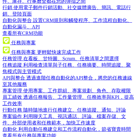
件、庫存、行事曆全都在您的彈指之間
行銷
使用電子郵件行銷活動、社交媒體廣告、簡訊、電話行
銷、登陸頁面
自動化與整合
設置CRM規則和觸發程序、工作流程自動化、
自動化漏斗、API
查看所有CRM功能
任務與專案
任務與專案
更輕鬆快速完成工作
任務管理
在看板、甘特圖、Scrum、任務清單之間選擇
任務追蹤
利用檢查清單與子任務、任務摘要、時間追蹤、聚
焦模式與主管模式
API與整合
透過進階任務自動化的API整合，將您的任務連線
至其他服務
專案管理
使用專案、工作群組、專案規劃、角色、存取權限
員工績效
透過任務報告、工作量管理、任務效率與KPI，提高
工作效率
行動任務
隨時隨地進行任務建立、任務追蹤、通知、評論
專案協作
利用聊天工具、視訊通話、評論、檔案存儲、文
件、外部使用者和任務範本，加快工作速度
自動化
利用自動任務建立和工作流程自動化，節省寶貴時間
查看所有任務與專案功能