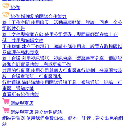
協作
協作
增強您的團隊合作能力
線上工作空間
使用聊天、活動事項動能、評論、回應、全公
司影片公告
線上文件與檔案存儲
使用公司雲碟，與同事輕鬆在線上存
儲、共用和編輯文件
工作群組
建立工作群組、邀請外部使用者、設置存取權限以
及處理任務和專案
線上會議
利用視訊通話、視訊會議、螢幕畫面分享、通話記
錄和自訂背景功能，完成更多工作
共用的行事曆
使用公司與個人行事曆進行規劃、分享開放時
段、會議室預訂、行事曆同步
行動通訊
隨時隨地使用團隊通訊工具、視訊通話、評論、行
事曆、通知功能
查看所有協作功能
網站與商店
網站與商店
建立銷售網站
網站建置器
使用我們免費CMS、範本、託管，建立出色的網
站