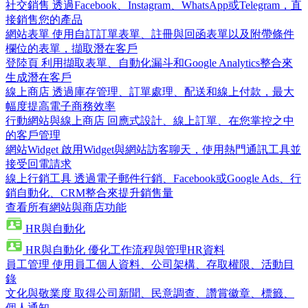
社交銷售
透過Facebook、Instagram、WhatsApp或Telegram，直
接銷售您的產品
網站表單
使用自訂訂單表單、註冊與回函表單以及附帶條件
欄位的表單，擷取潛在客戶
登陸頁
利用擷取表單、自動化漏斗和Google Analytics整合來
生成潛在客戶
線上商店
透過庫存管理、訂單處理、配送和線上付款，最大
幅度提高電子商務效率
行動網站與線上商店
回應式設計、線上訂單、在您掌控之中
的客戶管理
網站Widget
啟用Widget與網站訪客聊天，使用熱門通訊工具並
接受回電請求
線上行銷工具
透過電子郵件行銷、Facebook或Google Ads、行
銷自動化、CRM整合來提升銷售量
查看所有網站與商店功能
HR與自動化
HR與自動化
優化工作流程與管理HR資料
員工管理
使用員工個人資料、公司架構、存取權限、活動目
錄
文化與敬業度
取得公司新聞、民意調查、讚賞徽章、標籤、
個人通知