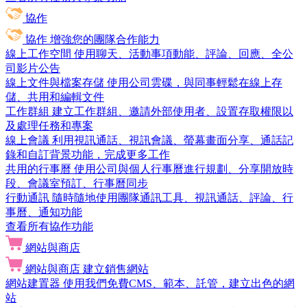
協作
協作
增強您的團隊合作能力
線上工作空間
使用聊天、活動事項動能、評論、回應、全公
司影片公告
線上文件與檔案存儲
使用公司雲碟，與同事輕鬆在線上存
儲、共用和編輯文件
工作群組
建立工作群組、邀請外部使用者、設置存取權限以
及處理任務和專案
線上會議
利用視訊通話、視訊會議、螢幕畫面分享、通話記
錄和自訂背景功能，完成更多工作
共用的行事曆
使用公司與個人行事曆進行規劃、分享開放時
段、會議室預訂、行事曆同步
行動通訊
隨時隨地使用團隊通訊工具、視訊通話、評論、行
事曆、通知功能
查看所有協作功能
網站與商店
網站與商店
建立銷售網站
網站建置器
使用我們免費CMS、範本、託管，建立出色的網
站