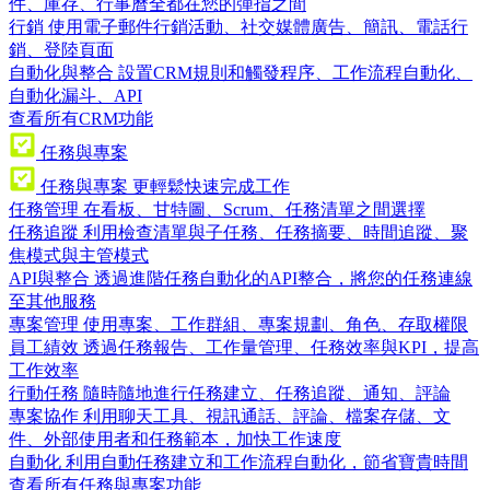
件、庫存、行事曆全都在您的彈指之間
行銷
使用電子郵件行銷活動、社交媒體廣告、簡訊、電話行
銷、登陸頁面
自動化與整合
設置CRM規則和觸發程序、工作流程自動化、
自動化漏斗、API
查看所有CRM功能
任務與專案
任務與專案
更輕鬆快速完成工作
任務管理
在看板、甘特圖、Scrum、任務清單之間選擇
任務追蹤
利用檢查清單與子任務、任務摘要、時間追蹤、聚
焦模式與主管模式
API與整合
透過進階任務自動化的API整合，將您的任務連線
至其他服務
專案管理
使用專案、工作群組、專案規劃、角色、存取權限
員工績效
透過任務報告、工作量管理、任務效率與KPI，提高
工作效率
行動任務
隨時隨地進行任務建立、任務追蹤、通知、評論
專案協作
利用聊天工具、視訊通話、評論、檔案存儲、文
件、外部使用者和任務範本，加快工作速度
自動化
利用自動任務建立和工作流程自動化，節省寶貴時間
查看所有任務與專案功能