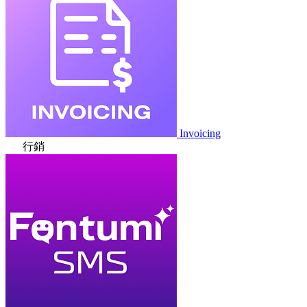
Invoicing
行銷