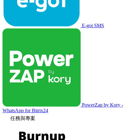
E-goi SMS
PowerZap by Kory -
WhatsApp for Bitrix24
任務與專案