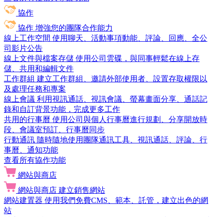
協作
協作
增強您的團隊合作能力
線上工作空間
使用聊天、活動事項動能、評論、回應、全公
司影片公告
線上文件與檔案存儲
使用公司雲碟，與同事輕鬆在線上存
儲、共用和編輯文件
工作群組
建立工作群組、邀請外部使用者、設置存取權限以
及處理任務和專案
線上會議
利用視訊通話、視訊會議、螢幕畫面分享、通話記
錄和自訂背景功能，完成更多工作
共用的行事曆
使用公司與個人行事曆進行規劃、分享開放時
段、會議室預訂、行事曆同步
行動通訊
隨時隨地使用團隊通訊工具、視訊通話、評論、行
事曆、通知功能
查看所有協作功能
網站與商店
網站與商店
建立銷售網站
網站建置器
使用我們免費CMS、範本、託管，建立出色的網
站