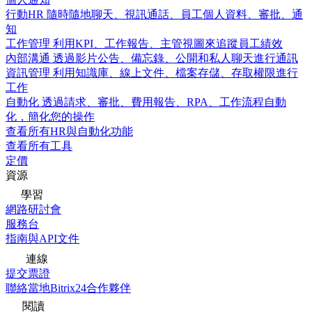
行動HR
隨時隨地聊天、視訊通話、員工個人資料、審批、通
知
工作管理
利用KPI、工作報告、主管視圖來追蹤員工績效
內部溝通
透過影片公告、備忘錄、公開和私人聊天進行通訊
資訊管理
利用知識庫、線上文件、檔案存儲、存取權限進行
工作
自動化
透過請求、審批、費用報告、RPA、工作流程自動
化，簡化您的操作
查看所有HR與自動化功能
查看所有工具
定價
資源
學習
網路研討會
服務台
指南與API文件
連線
提交票證
聯絡當地Bitrix24合作夥伴
閱讀