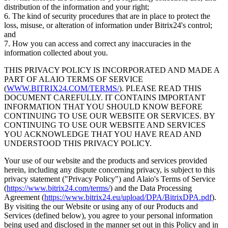
distribution of the information and your right;
6. The kind of security procedures that are in place to protect the
loss, misuse, or alteration of information under Bitrix24's control;
and
7. How you can access and correct any inaccuracies in the
information collected about you.
THIS PRIVACY POLICY IS INCORPORATED AND MADE A
PART OF ALAIO TERMS OF SERVICE
(
WWW.BITRIX24.COM/TERMS/
). PLEASE READ THIS
DOCUMENT CAREFULLY. IT CONTAINS IMPORTANT
INFORMATION THAT YOU SHOULD KNOW BEFORE
CONTINUING TO USE OUR WEBSITE OR SERVICES. BY
CONTINUING TO USE OUR WEBSITE AND SERVICES
YOU ACKNOWLEDGE THAT YOU HAVE READ AND
UNDERSTOOD THIS PRIVACY POLICY.
Your use of our website and the products and services provided
herein, including any dispute concerning privacy, is subject to this
privacy statement ("Privacy Policy") and Alaio's Terms of Service
(
https://www.bitrix24.com/terms/
) and the Data Processing
Agreement (
https://www.bitrix24.eu/upload/DPA/BitrixDPA.pdf
).
By visiting the our Website or using any of our Products and
Services (defined below), you agree to your personal information
being used and disclosed in the manner set out in this Policy and in