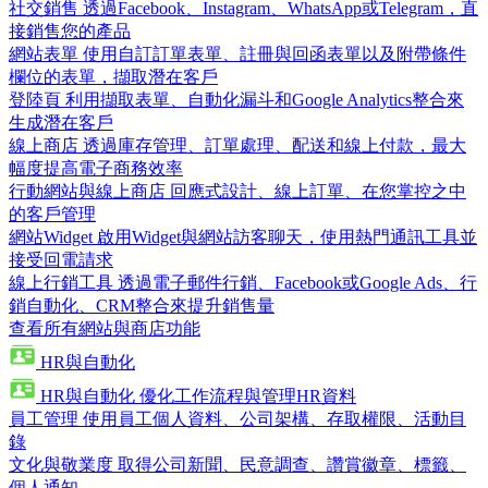
社交銷售
透過Facebook、Instagram、WhatsApp或Telegram，直
接銷售您的產品
網站表單
使用自訂訂單表單、註冊與回函表單以及附帶條件
欄位的表單，擷取潛在客戶
登陸頁
利用擷取表單、自動化漏斗和Google Analytics整合來
生成潛在客戶
線上商店
透過庫存管理、訂單處理、配送和線上付款，最大
幅度提高電子商務效率
行動網站與線上商店
回應式設計、線上訂單、在您掌控之中
的客戶管理
網站Widget
啟用Widget與網站訪客聊天，使用熱門通訊工具並
接受回電請求
線上行銷工具
透過電子郵件行銷、Facebook或Google Ads、行
銷自動化、CRM整合來提升銷售量
查看所有網站與商店功能
HR與自動化
HR與自動化
優化工作流程與管理HR資料
員工管理
使用員工個人資料、公司架構、存取權限、活動目
錄
文化與敬業度
取得公司新聞、民意調查、讚賞徽章、標籤、
個人通知