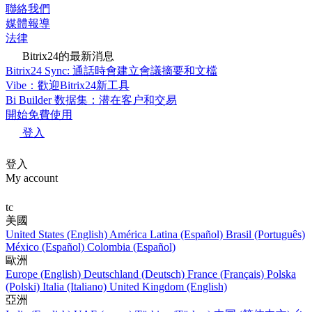
聯絡我們
媒體報導
法律
Bitrix24的最新消息
Bitrix24 Sync: 通話時會建立會議摘要和文檔
Vibe：歡迎Bitrix24新工具
Bi Builder 数据集：潜在客户和交易
開始免費使用
登入
登入
My account
tc
美國
United States (English)
América Latina (Español)
Brasil (Português)
México (Español)
Colombia (Español)
歐洲
Europe (English)
Deutschland (Deutsch)
France (Français)
Polska
(Polski)
Italia (Italiano)
United Kingdom (English)
亞洲