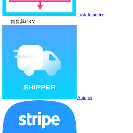
Task Importer
銷售與CRM
Shipper