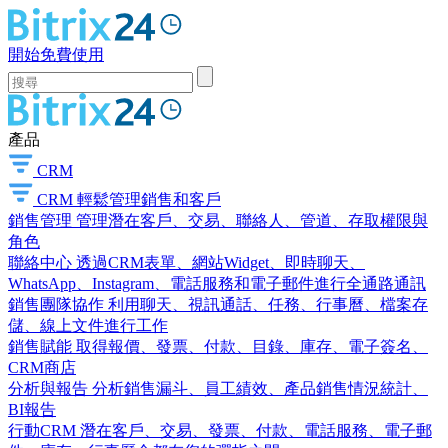
開始免費使用
產品
CRM
CRM
輕鬆管理銷售和客戶
銷售管理
管理潛在客戶、交易、聯絡人、管道、存取權限與
角色
聯絡中心
透過CRM表單、網站Widget、即時聊天、
WhatsApp、Instagram、電話服務和電子郵件進行全通路通訊
銷售團隊協作
利用聊天、視訊通話、任務、行事曆、檔案存
儲、線上文件進行工作
銷售賦能
取得報價、發票、付款、目錄、庫存、電子簽名、
CRM商店
分析與報告
分析銷售漏斗、員工績效、產品銷售情況統計、
BI報告
行動CRM
潛在客戶、交易、發票、付款、電話服務、電子郵