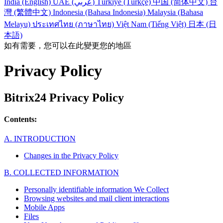
India (English)
UAE (عربي)
Türkiye (Türkçe)
中国 (简体中文)
台
灣 (繁體中文)
Indonesia (Bahasa Indonesia)
Malaysia (Bahasa
Melayu)
ประเทศไทย (ภาษาไทย)
Việt Nam (Tiếng Việt)
日本 (日
本語)
如有需要，您可以在此變更您的地區
Privacy Policy
Bitrix24 Privacy Policy
Contents:
A. INTRODUCTION
Changes in the Privacy Policy
B. COLLECTED INFORMATION
Personally identifiable information We Collect
Browsing websites and mail client interactions
Mobile Apps
Files