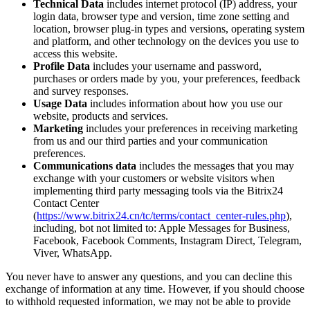
Technical Data
includes internet protocol (IP) address, your
login data, browser type and version, time zone setting and
location, browser plug-in types and versions, operating system
and platform, and other technology on the devices you use to
access this website.
Profile Data
includes your username and password,
purchases or orders made by you, your preferences, feedback
and survey responses.
Usage Data
includes information about how you use our
website, products and services.
Marketing
includes your preferences in receiving marketing
from us and our third parties and your communication
preferences.
Communications data
includes the messages that you may
exchange with your customers or website visitors when
implementing third party messaging tools via the Bitrix24
Contact Center
(
https://www.bitrix24.cn/tc/terms/contact_center-rules.php
),
including, bot not limited to: Apple Messages for Business,
Facebook, Facebook Comments, Instagram Direct, Telegram,
Viver, WhatsApp.
You never have to answer any questions, and you can decline this
exchange of information at any time. However, if you should choose
to withhold requested information, we may not be able to provide