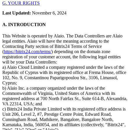
G. YOUR RIGHTS
Last Updated:
November 6, 2024
A. INTRODUCTION
This Website is operated by Alaio. The Data Controllers are Alaio
legal entities. Alaio will have the meaning according to the
Contracting Party section of Bitrix24 Terms of Service
(
https://bitrix24.com/terms/
) depending on the domain zone
registration of your customer account, the following legal entities
will be your Data Controllers:
a) Alaio Cloud Limited a company registered under the laws of the
Republic of Cyprus with its registered office at Frema House, office
102, No. 9, Constantinou Paparigopoulou Str., 3106, Limassol,
Cyprus;
b) Alaio Inc. a company organized under the laws of the
Commonwealth of Virginia, United States of America with its
registered address at 700 North Fairfax St., Suite 614-B, Alexandria,
VA 22314, USA; and
c) Bitrix24 India Private Limited with its registered office address is
Unit 206, Level 2, #7, Prestige Centre Point, Edward Road,
Cunningham Road, Mathikere, Bangalore, Bangalore North,
Karnataka, India, 560054, and its affiliates (collectively, "Bitrix24",
"We", "Us" "Our" or "Alaio").