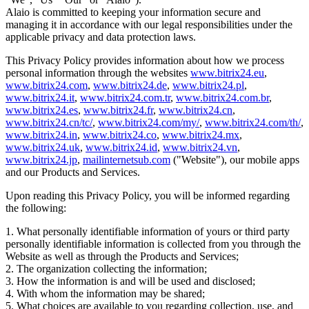
Alaio is committed to keeping your information secure and
managing it in accordance with our legal responsibilities under the
applicable privacy and data protection laws.
This Privacy Policy provides information about how we process
personal information through the websites
www.bitrix24.eu
,
www.bitrix24.com
,
www.bitrix24.de
,
www.bitrix24.pl
,
www.bitrix24.it
,
www.bitrix24.com.tr
,
www.bitrix24.com.br
,
www.bitrix24.es
,
www.bitrix24.fr
,
www.bitrix24.cn
,
www.bitrix24.cn/tc/
,
www.bitrix24.com/my/
,
www.bitrix24.com/th/
,
www.bitrix24.in
,
www.bitrix24.co
,
www.bitrix24.mx
,
www.bitrix24.uk
,
www.bitrix24.id
,
www.bitrix24.vn
,
www.bitrix24.jp
,
mailinternetsub.com
("Website"), our mobile apps
and our Products and Services.
Upon reading this Privacy Policy, you will be informed regarding
the following:
1. What personally identifiable information of yours or third party
personally identifiable information is collected from you through the
Website as well as through the Products and Services;
2. The organization collecting the information;
3. How the information is and will be used and disclosed;
4. With whom the information may be shared;
5. What choices are available to you regarding collection, use, and