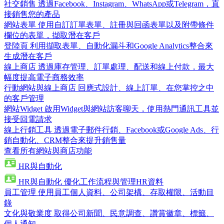
社交銷售
透過Facebook、Instagram、WhatsApp或Telegram，直
接銷售您的產品
網站表單
使用自訂訂單表單、註冊與回函表單以及附帶條件
欄位的表單，擷取潛在客戶
登陸頁
利用擷取表單、自動化漏斗和Google Analytics整合來
生成潛在客戶
線上商店
透過庫存管理、訂單處理、配送和線上付款，最大
幅度提高電子商務效率
行動網站與線上商店
回應式設計、線上訂單、在您掌控之中
的客戶管理
網站Widget
啟用Widget與網站訪客聊天，使用熱門通訊工具並
接受回電請求
線上行銷工具
透過電子郵件行銷、Facebook或Google Ads、行
銷自動化、CRM整合來提升銷售量
查看所有網站與商店功能
HR與自動化
HR與自動化
優化工作流程與管理HR資料
員工管理
使用員工個人資料、公司架構、存取權限、活動目
錄
文化與敬業度
取得公司新聞、民意調查、讚賞徽章、標籤、
個人通知