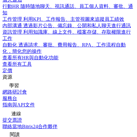
行動HR
隨時隨地聊天、視訊通話、員工個人資料、審批、通
知
工作管理
利用KPI、工作報告、主管視圖來追蹤員工績效
內部溝通
透過影片公告、備忘錄、公開和私人聊天進行通訊
資訊管理
利用知識庫、線上文件、檔案存儲、存取權限進行
工作
自動化
透過請求、審批、費用報告、RPA、工作流程自動
化，簡化您的操作
查看所有HR與自動化功能
查看所有工具
定價
資源
學習
網路研討會
服務台
指南與API文件
連線
提交票證
聯絡當地Bitrix24合作夥伴
閱讀