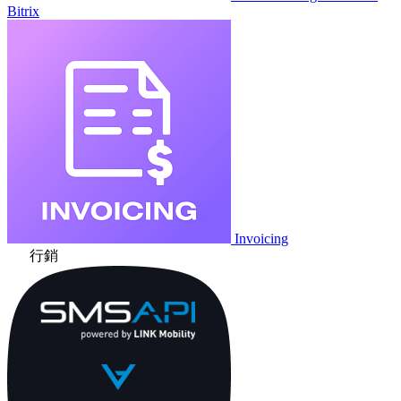
Bitrix
Invoicing
行銷