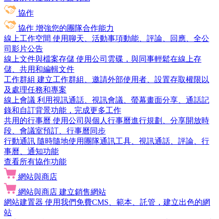
協作
協作
增強您的團隊合作能力
線上工作空間
使用聊天、活動事項動能、評論、回應、全公
司影片公告
線上文件與檔案存儲
使用公司雲碟，與同事輕鬆在線上存
儲、共用和編輯文件
工作群組
建立工作群組、邀請外部使用者、設置存取權限以
及處理任務和專案
線上會議
利用視訊通話、視訊會議、螢幕畫面分享、通話記
錄和自訂背景功能，完成更多工作
共用的行事曆
使用公司與個人行事曆進行規劃、分享開放時
段、會議室預訂、行事曆同步
行動通訊
隨時隨地使用團隊通訊工具、視訊通話、評論、行
事曆、通知功能
查看所有協作功能
網站與商店
網站與商店
建立銷售網站
網站建置器
使用我們免費CMS、範本、託管，建立出色的網
站