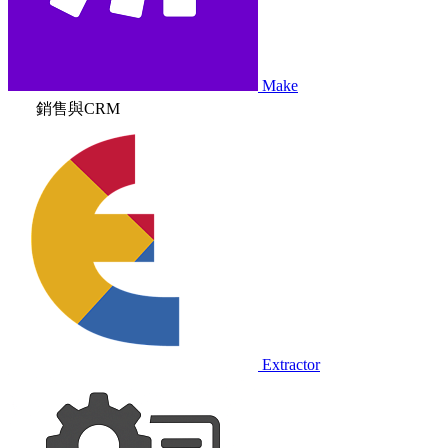
Make
銷售與CRM
Extractor