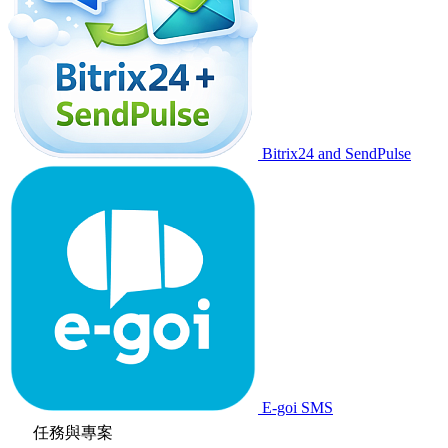
Bitrix24 and SendPulse
E-goi SMS
任務與專案