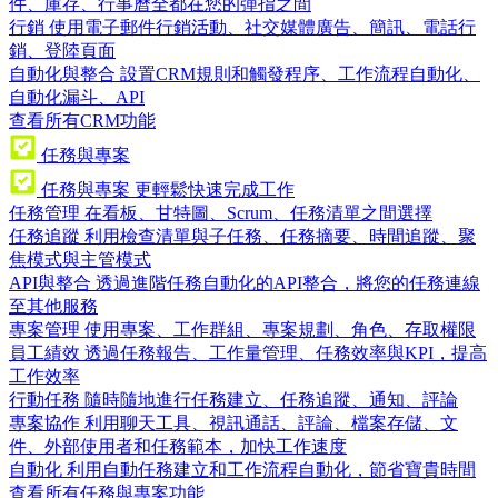
件、庫存、行事曆全都在您的彈指之間
行銷
使用電子郵件行銷活動、社交媒體廣告、簡訊、電話行
銷、登陸頁面
自動化與整合
設置CRM規則和觸發程序、工作流程自動化、
自動化漏斗、API
查看所有CRM功能
任務與專案
任務與專案
更輕鬆快速完成工作
任務管理
在看板、甘特圖、Scrum、任務清單之間選擇
任務追蹤
利用檢查清單與子任務、任務摘要、時間追蹤、聚
焦模式與主管模式
API與整合
透過進階任務自動化的API整合，將您的任務連線
至其他服務
專案管理
使用專案、工作群組、專案規劃、角色、存取權限
員工績效
透過任務報告、工作量管理、任務效率與KPI，提高
工作效率
行動任務
隨時隨地進行任務建立、任務追蹤、通知、評論
專案協作
利用聊天工具、視訊通話、評論、檔案存儲、文
件、外部使用者和任務範本，加快工作速度
自動化
利用自動任務建立和工作流程自動化，節省寶貴時間
查看所有任務與專案功能