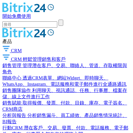
開始免費使用
產品
CRM
CRM
輕鬆管理銷售和客戶
銷售管理
管理潛在客戶、交易、聯絡人、管道、存取權限與
角色
聯絡中心
透過CRM表單、網站Widget、即時聊天、
WhatsApp、Instagram、電話服務和電子郵件進行全通路通訊
銷售團隊協作
利用聊天、視訊通話、任務、行事曆、檔案存
儲、線上文件進行工作
銷售賦能
取得報價、發票、付款、目錄、庫存、電子簽名、
CRM商店
分析與報告
分析銷售漏斗、員工績效、產品銷售情況統計、
BI報告
行動CRM
潛在客戶、交易、發票、付款、電話服務、電子郵