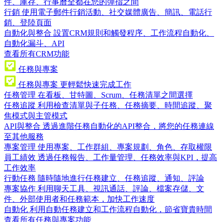
件、庫存、行事曆全都在您的彈指之間
行銷
使用電子郵件行銷活動、社交媒體廣告、簡訊、電話行
銷、登陸頁面
自動化與整合
設置CRM規則和觸發程序、工作流程自動化、
自動化漏斗、API
查看所有CRM功能
任務與專案
任務與專案
更輕鬆快速完成工作
任務管理
在看板、甘特圖、Scrum、任務清單之間選擇
任務追蹤
利用檢查清單與子任務、任務摘要、時間追蹤、聚
焦模式與主管模式
API與整合
透過進階任務自動化的API整合，將您的任務連線
至其他服務
專案管理
使用專案、工作群組、專案規劃、角色、存取權限
員工績效
透過任務報告、工作量管理、任務效率與KPI，提高
工作效率
行動任務
隨時隨地進行任務建立、任務追蹤、通知、評論
專案協作
利用聊天工具、視訊通話、評論、檔案存儲、文
件、外部使用者和任務範本，加快工作速度
自動化
利用自動任務建立和工作流程自動化，節省寶貴時間
查看所有任務與專案功能