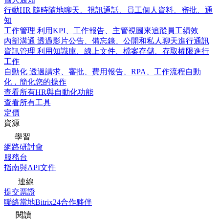
行動HR
隨時隨地聊天、視訊通話、員工個人資料、審批、通
知
工作管理
利用KPI、工作報告、主管視圖來追蹤員工績效
內部溝通
透過影片公告、備忘錄、公開和私人聊天進行通訊
資訊管理
利用知識庫、線上文件、檔案存儲、存取權限進行
工作
自動化
透過請求、審批、費用報告、RPA、工作流程自動
化，簡化您的操作
查看所有HR與自動化功能
查看所有工具
定價
資源
學習
網路研討會
服務台
指南與API文件
連線
提交票證
聯絡當地Bitrix24合作夥伴
閱讀