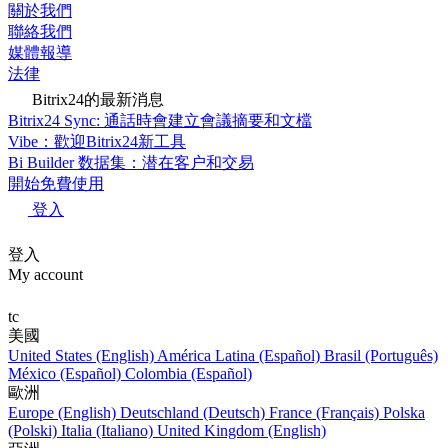
關於我們
聯絡我們
媒體報導
法律
Bitrix24的最新消息
Bitrix24 Sync: 通話時會建立會議摘要和文檔
Vibe：歡迎Bitrix24新工具
Bi Builder 数据集：潜在客户和交易
開始免費使用
登入
登入
My account
tc
美國
United States (English)
América Latina (Español)
Brasil (Português)
México (Español)
Colombia (Español)
歐洲
Europe (English)
Deutschland (Deutsch)
France (Français)
Polska
(Polski)
Italia (Italiano)
United Kingdom (English)