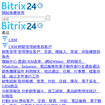
開始免費使用
產品
CRM
CRM
輕鬆管理銷售和客戶
銷售管理
管理潛在客戶、交易、聯絡人、管道、存取權限與
角色
聯絡中心
透過CRM表單、網站Widget、即時聊天、
WhatsApp、Instagram、電話服務和電子郵件進行全通路通訊
銷售團隊協作
利用聊天、視訊通話、任務、行事曆、檔案存
儲、線上文件進行工作
銷售賦能
取得報價、發票、付款、目錄、庫存、電子簽名、
CRM商店
分析與報告
分析銷售漏斗、員工績效、產品銷售情況統計、
BI報告
行動CRM
潛在客戶、交易、發票、付款、電話服務、電子郵