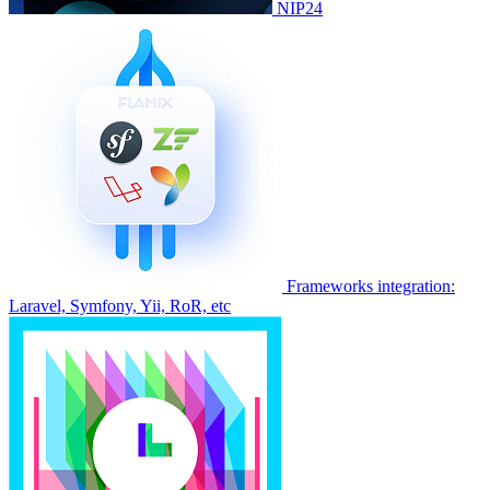
NIP24
Frameworks integration:
Laravel, Symfony, Yii, RoR, etc