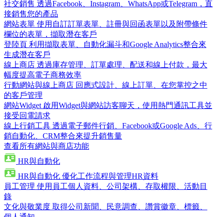
社交銷售
透過Facebook、Instagram、WhatsApp或Telegram，直
接銷售您的產品
網站表單
使用自訂訂單表單、註冊與回函表單以及附帶條件
欄位的表單，擷取潛在客戶
登陸頁
利用擷取表單、自動化漏斗和Google Analytics整合來
生成潛在客戶
線上商店
透過庫存管理、訂單處理、配送和線上付款，最大
幅度提高電子商務效率
行動網站與線上商店
回應式設計、線上訂單、在您掌控之中
的客戶管理
網站Widget
啟用Widget與網站訪客聊天，使用熱門通訊工具並
接受回電請求
線上行銷工具
透過電子郵件行銷、Facebook或Google Ads、行
銷自動化、CRM整合來提升銷售量
查看所有網站與商店功能
HR與自動化
HR與自動化
優化工作流程與管理HR資料
員工管理
使用員工個人資料、公司架構、存取權限、活動目
錄
文化與敬業度
取得公司新聞、民意調查、讚賞徽章、標籤、
個人通知