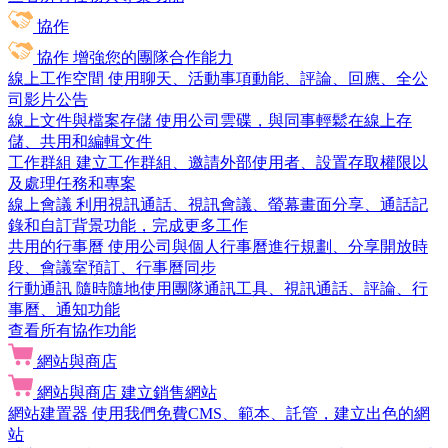
協作
協作
增強您的團隊合作能力
線上工作空間
使用聊天、活動事項動能、評論、回應、全公
司影片公告
線上文件與檔案存儲
使用公司雲碟，與同事輕鬆在線上存
儲、共用和編輯文件
工作群組
建立工作群組、邀請外部使用者、設置存取權限以
及處理任務和專案
線上會議
利用視訊通話、視訊會議、螢幕畫面分享、通話記
錄和自訂背景功能，完成更多工作
共用的行事曆
使用公司與個人行事曆進行規劃、分享開放時
段、會議室預訂、行事曆同步
行動通訊
隨時隨地使用團隊通訊工具、視訊通話、評論、行
事曆、通知功能
查看所有協作功能
網站與商店
網站與商店
建立銷售網站
網站建置器
使用我們免費CMS、範本、託管，建立出色的網
站