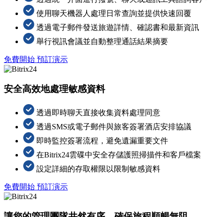
使用聊天機器人處理日常查詢並提供快速回覆
透過電子郵件發送旅遊詳情、確認書和最新資訊
舉行視訊會議並自動整理通話結果摘要
免費開始
預訂演示
安全高效地處理敏感資料
透過即時聊天直接收集資料處理同意
透過SMS或電子郵件與旅客簽署酒店安排協議
即時監控簽署流程，避免遺漏重要文件
在Bitrix24雲碟中安全存儲護照掃描件和客戶檔案
設定詳細的存取權限以限制敏感資料
免費開始
預訂演示
讓您的管理團隊井然有序，確保旅程順暢無阻