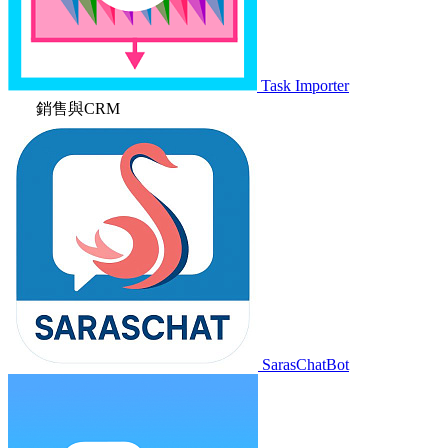
Task Importer
銷售與CRM
SarasChatBot