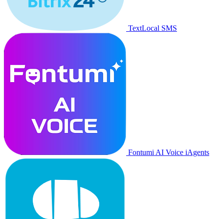
TextLocal SMS
Fontumi AI Voice iAgents