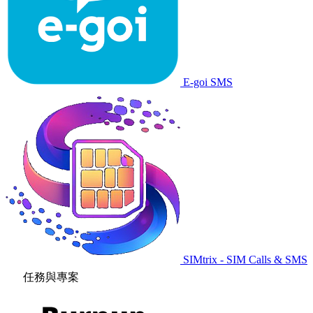
E-goi SMS
SIMtrix - SIM Calls & SMS
任務與專案