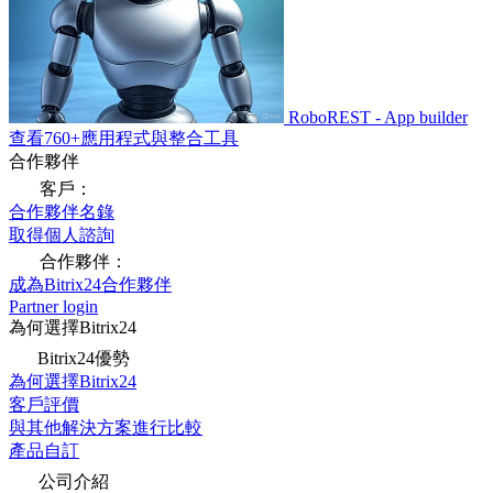
RoboREST - App builder
查看760+應用程式與整合工具
合作夥伴
客戶：
合作夥伴名錄
取得個人諮詢
合作夥伴：
成為Bitrix24合作夥伴
Partner login
為何選擇Bitrix24
Bitrix24優勢
為何選擇Bitrix24
客戶評價
與其他解決方案進行比較
產品自訂
公司介紹