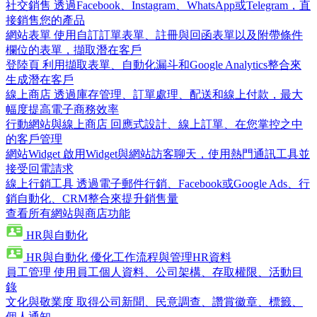
社交銷售
透過Facebook、Instagram、WhatsApp或Telegram，直
接銷售您的產品
網站表單
使用自訂訂單表單、註冊與回函表單以及附帶條件
欄位的表單，擷取潛在客戶
登陸頁
利用擷取表單、自動化漏斗和Google Analytics整合來
生成潛在客戶
線上商店
透過庫存管理、訂單處理、配送和線上付款，最大
幅度提高電子商務效率
行動網站與線上商店
回應式設計、線上訂單、在您掌控之中
的客戶管理
網站Widget
啟用Widget與網站訪客聊天，使用熱門通訊工具並
接受回電請求
線上行銷工具
透過電子郵件行銷、Facebook或Google Ads、行
銷自動化、CRM整合來提升銷售量
查看所有網站與商店功能
HR與自動化
HR與自動化
優化工作流程與管理HR資料
員工管理
使用員工個人資料、公司架構、存取權限、活動目
錄
文化與敬業度
取得公司新聞、民意調查、讚賞徽章、標籤、
個人通知