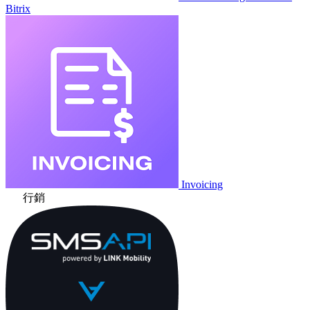
Bitrix
Invoicing
行銷