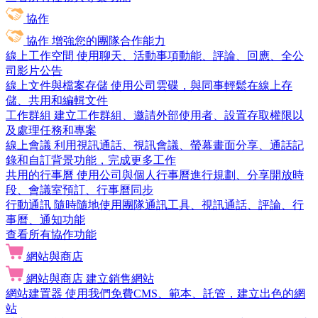
協作
協作
增強您的團隊合作能力
線上工作空間
使用聊天、活動事項動能、評論、回應、全公
司影片公告
線上文件與檔案存儲
使用公司雲碟，與同事輕鬆在線上存
儲、共用和編輯文件
工作群組
建立工作群組、邀請外部使用者、設置存取權限以
及處理任務和專案
線上會議
利用視訊通話、視訊會議、螢幕畫面分享、通話記
錄和自訂背景功能，完成更多工作
共用的行事曆
使用公司與個人行事曆進行規劃、分享開放時
段、會議室預訂、行事曆同步
行動通訊
隨時隨地使用團隊通訊工具、視訊通話、評論、行
事曆、通知功能
查看所有協作功能
網站與商店
網站與商店
建立銷售網站
網站建置器
使用我們免費CMS、範本、託管，建立出色的網
站