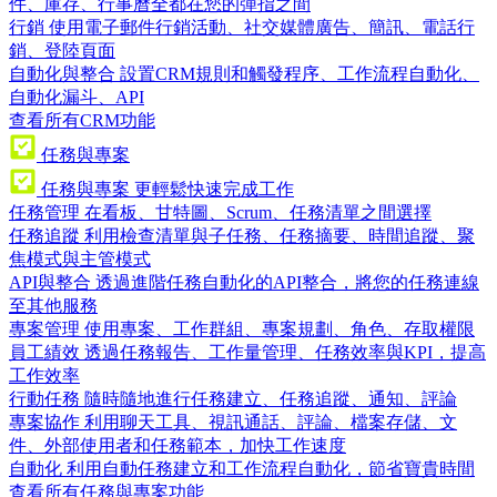
件、庫存、行事曆全都在您的彈指之間
行銷
使用電子郵件行銷活動、社交媒體廣告、簡訊、電話行
銷、登陸頁面
自動化與整合
設置CRM規則和觸發程序、工作流程自動化、
自動化漏斗、API
查看所有CRM功能
任務與專案
任務與專案
更輕鬆快速完成工作
任務管理
在看板、甘特圖、Scrum、任務清單之間選擇
任務追蹤
利用檢查清單與子任務、任務摘要、時間追蹤、聚
焦模式與主管模式
API與整合
透過進階任務自動化的API整合，將您的任務連線
至其他服務
專案管理
使用專案、工作群組、專案規劃、角色、存取權限
員工績效
透過任務報告、工作量管理、任務效率與KPI，提高
工作效率
行動任務
隨時隨地進行任務建立、任務追蹤、通知、評論
專案協作
利用聊天工具、視訊通話、評論、檔案存儲、文
件、外部使用者和任務範本，加快工作速度
自動化
利用自動任務建立和工作流程自動化，節省寶貴時間
查看所有任務與專案功能