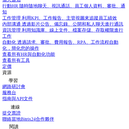
行動HR
隨時隨地聊天、視訊通話、員工個人資料、審批、通
知
工作管理
利用KPI、工作報告、主管視圖來追蹤員工績效
內部溝通
透過影片公告、備忘錄、公開和私人聊天進行通訊
資訊管理
利用知識庫、線上文件、檔案存儲、存取權限進行
工作
自動化
透過請求、審批、費用報告、RPA、工作流程自動
化，簡化您的操作
查看所有HR與自動化功能
查看所有工具
定價
資源
學習
網路研討會
服務台
指南與API文件
連線
提交票證
聯絡當地Bitrix24合作夥伴
閱讀