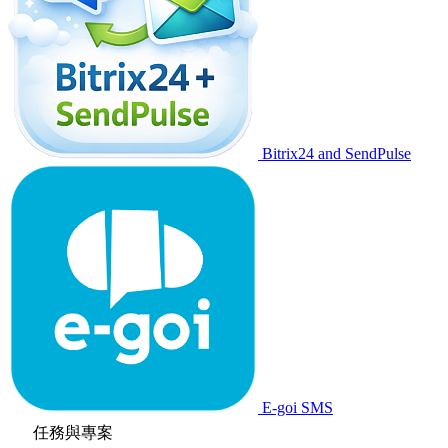
Bitrix24 and SendPulse
E-goi SMS
任務與專案