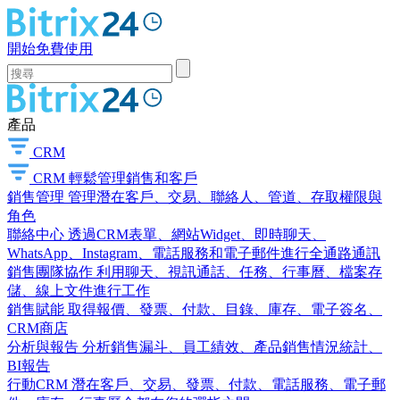
開始免費使用
產品
CRM
CRM
輕鬆管理銷售和客戶
銷售管理
管理潛在客戶、交易、聯絡人、管道、存取權限與
角色
聯絡中心
透過CRM表單、網站Widget、即時聊天、
WhatsApp、Instagram、電話服務和電子郵件進行全通路通訊
銷售團隊協作
利用聊天、視訊通話、任務、行事曆、檔案存
儲、線上文件進行工作
銷售賦能
取得報價、發票、付款、目錄、庫存、電子簽名、
CRM商店
分析與報告
分析銷售漏斗、員工績效、產品銷售情況統計、
BI報告
行動CRM
潛在客戶、交易、發票、付款、電話服務、電子郵