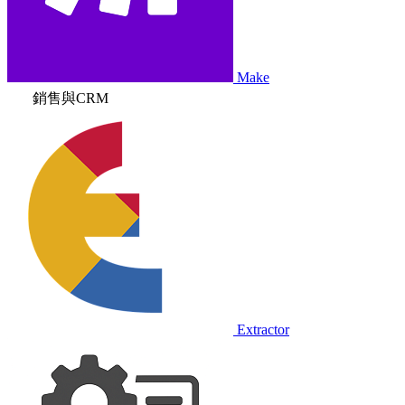
Make
銷售與CRM
Extractor