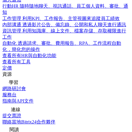
行動HR
隨時隨地聊天、視訊通話、員工個人資料、審批、通
知
工作管理
利用KPI、工作報告、主管視圖來追蹤員工績效
內部溝通
透過影片公告、備忘錄、公開和私人聊天進行通訊
資訊管理
利用知識庫、線上文件、檔案存儲、存取權限進行
工作
自動化
透過請求、審批、費用報告、RPA、工作流程自動
化，簡化您的操作
查看所有HR與自動化功能
查看所有工具
定價
資源
學習
網路研討會
服務台
指南與API文件
連線
提交票證
聯絡當地Bitrix24合作夥伴
閱讀