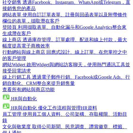
社交銷售
透過Facebook、Instagram、WhatsApp或Telegram，直
接銷售您的產品
網站表單
使用自訂訂單表單、註冊與回函表單以及附帶條件
欄位的表單，擷取潛在客戶
登陸頁
利用擷取表單、自動化漏斗和Google Analytics整合來
生成潛在客戶
線上商店
透過庫存管理、訂單處理、配送和線上付款，最大
幅度提高電子商務效率
行動網站與線上商店
回應式設計、線上訂單、在您掌控之中
的客戶管理
網站Widget
啟用Widget與網站訪客聊天，使用熱門通訊工具並
接受回電請求
線上行銷工具
透過電子郵件行銷、Facebook或Google Ads、行
銷自動化、CRM整合來提升銷售量
查看所有網站與商店功能
HR與自動化
HR與自動化
優化工作流程與管理HR資料
員工管理
使用員工個人資料、公司架構、存取權限、活動目
錄
文化與敬業度
取得公司新聞、民意調查、讚賞徽章、標籤、
個人通知