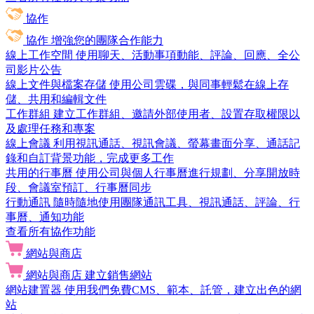
協作
協作
增強您的團隊合作能力
線上工作空間
使用聊天、活動事項動能、評論、回應、全公
司影片公告
線上文件與檔案存儲
使用公司雲碟，與同事輕鬆在線上存
儲、共用和編輯文件
工作群組
建立工作群組、邀請外部使用者、設置存取權限以
及處理任務和專案
線上會議
利用視訊通話、視訊會議、螢幕畫面分享、通話記
錄和自訂背景功能，完成更多工作
共用的行事曆
使用公司與個人行事曆進行規劃、分享開放時
段、會議室預訂、行事曆同步
行動通訊
隨時隨地使用團隊通訊工具、視訊通話、評論、行
事曆、通知功能
查看所有協作功能
網站與商店
網站與商店
建立銷售網站
網站建置器
使用我們免費CMS、範本、託管，建立出色的網
站