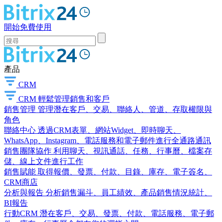
開始免費使用
產品
CRM
CRM
輕鬆管理銷售和客戶
銷售管理
管理潛在客戶、交易、聯絡人、管道、存取權限與
角色
聯絡中心
透過CRM表單、網站Widget、即時聊天、
WhatsApp、Instagram、電話服務和電子郵件進行全通路通訊
銷售團隊協作
利用聊天、視訊通話、任務、行事曆、檔案存
儲、線上文件進行工作
銷售賦能
取得報價、發票、付款、目錄、庫存、電子簽名、
CRM商店
分析與報告
分析銷售漏斗、員工績效、產品銷售情況統計、
BI報告
行動CRM
潛在客戶、交易、發票、付款、電話服務、電子郵