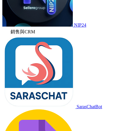
NIP24
銷售與CRM
SarasChatBot