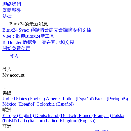
聯絡我們
媒體報導
法律
Bitrix24的最新消息
Bitrix24 Sync: 通話時會建立會議摘要和文檔
Vibe：歡迎Bitrix24新工具
Bi Builder 数据集：潜在客户和交易
開始免費使用
登入
登入
My account
tc
美國
United States (English)
América Latina (Español)
Brasil (Português)
México (Español)
Colombia (Español)
歐洲
Europe (English)
Deutschland (Deutsch)
France (Français)
Polska
(Polski)
Italia (Italiano)
United Kingdom (English)
亞洲