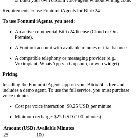
or build your own custom voice agent without writing code.
Requirements to use Fontumi iAgents for Bitrix24
To use Fontumi iAgents, you need:
An active commercial Bitrix24 license (Cloud or On-
Premise).
A Fontumi account with available minutes or trial balance.
A compatible telephony or messaging provider (e.g.,
Voximplant, WhatsApp via Gupshup, or web widget).
Pricing
Installing the Fontumi iAgents app on your Bitrix24 is free and
includes a demo agent. To use the full service, you must purchase
voice minutes.
Cost per voice interaction: $0.25 USD per minute
Minimum recharge: $25 USD (100 minutes)
Amount (USD)
Available Minutes
25
100