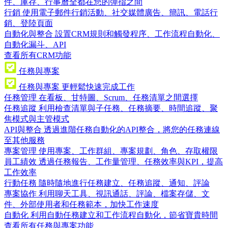
件、庫存、行事曆全都在您的彈指之間
行銷
使用電子郵件行銷活動、社交媒體廣告、簡訊、電話行
銷、登陸頁面
自動化與整合
設置CRM規則和觸發程序、工作流程自動化、
自動化漏斗、API
查看所有CRM功能
任務與專案
任務與專案
更輕鬆快速完成工作
任務管理
在看板、甘特圖、Scrum、任務清單之間選擇
任務追蹤
利用檢查清單與子任務、任務摘要、時間追蹤、聚
焦模式與主管模式
API與整合
透過進階任務自動化的API整合，將您的任務連線
至其他服務
專案管理
使用專案、工作群組、專案規劃、角色、存取權限
員工績效
透過任務報告、工作量管理、任務效率與KPI，提高
工作效率
行動任務
隨時隨地進行任務建立、任務追蹤、通知、評論
專案協作
利用聊天工具、視訊通話、評論、檔案存儲、文
件、外部使用者和任務範本，加快工作速度
自動化
利用自動任務建立和工作流程自動化，節省寶貴時間
查看所有任務與專案功能