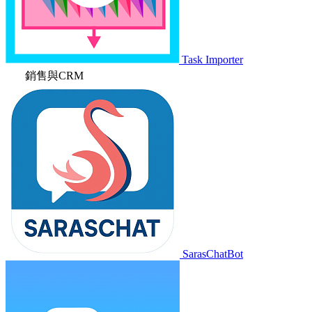
Task Importer
銷售與CRM
SarasChatBot