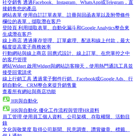
社交銷售
透過Facebook、Instagram、WhatsApp或Telegram，直
接銷售您的產品
網站表單
使用自訂訂單表單、註冊與回函表單以及附帶條件
欄位的表單，擷取潛在客戶
登陸頁
利用擷取表單、自動化漏斗和Google Analytics整合來
生成潛在客戶
線上商店
透過庫存管理、訂單處理、配送和線上付款，最大
幅度提高電子商務效率
行動網站與線上商店
回應式設計、線上訂單、在您掌控之中
的客戶管理
網站Widget
啟用Widget與網站訪客聊天，使用熱門通訊工具並
接受回電請求
線上行銷工具
透過電子郵件行銷、Facebook或Google Ads、行
銷自動化、CRM整合來提升銷售量
查看所有網站與商店功能
HR與自動化
HR與自動化
優化工作流程與管理HR資料
員工管理
使用員工個人資料、公司架構、存取權限、活動目
錄
文化與敬業度
取得公司新聞、民意調查、讚賞徽章、標籤、
個人通知