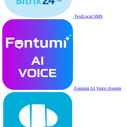
TextLocal SMS
Fontumi AI Voice iAgents