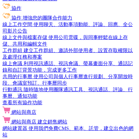
協作
協作
增強您的團隊合作能力
線上工作空間
使用聊天、活動事項動能、評論、回應、全公
司影片公告
線上文件與檔案存儲
使用公司雲碟，與同事輕鬆在線上存
儲、共用和編輯文件
工作群組
建立工作群組、邀請外部使用者、設置存取權限以
及處理任務和專案
線上會議
利用視訊通話、視訊會議、螢幕畫面分享、通話記
錄和自訂背景功能，完成更多工作
共用的行事曆
使用公司與個人行事曆進行規劃、分享開放時
段、會議室預訂、行事曆同步
行動通訊
隨時隨地使用團隊通訊工具、視訊通話、評論、行
事曆、通知功能
查看所有協作功能
網站與商店
網站與商店
建立銷售網站
網站建置器
使用我們免費CMS、範本、託管，建立出色的網
站