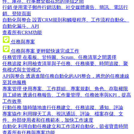
件、庫存、行事曆全都在您的彈指之間
行銷
使用電子郵件行銷活動、社交媒體廣告、簡訊、電話行
銷、登陸頁面
自動化與整合
設置CRM規則和觸發程序、工作流程自動化、
自動化漏斗、API
查看所有CRM功能
任務與專案
任務與專案
更輕鬆快速完成工作
任務管理
在看板、甘特圖、Scrum、任務清單之間選擇
任務追蹤
利用檢查清單與子任務、任務摘要、時間追蹤、聚
焦模式與主管模式
API與整合
透過進階任務自動化的API整合，將您的任務連線
至其他服務
專案管理
使用專案、工作群組、專案規劃、角色、存取權限
員工績效
透過任務報告、工作量管理、任務效率與KPI，提高
工作效率
行動任務
隨時隨地進行任務建立、任務追蹤、通知、評論
專案協作
利用聊天工具、視訊通話、評論、檔案存儲、文
件、外部使用者和任務範本，加快工作速度
自動化
利用自動任務建立和工作流程自動化，節省寶貴時間
查看所有任務與專案功能