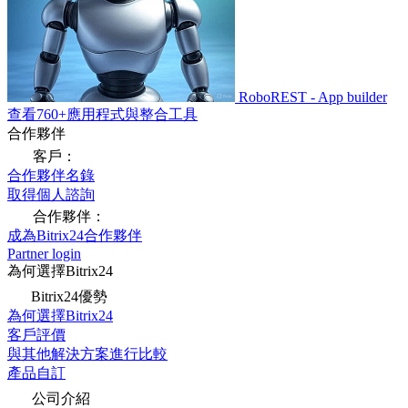
RoboREST - App builder
查看760+應用程式與整合工具
合作夥伴
客戶：
合作夥伴名錄
取得個人諮詢
合作夥伴：
成為Bitrix24合作夥伴
Partner login
為何選擇Bitrix24
Bitrix24優勢
為何選擇Bitrix24
客戶評價
與其他解決方案進行比較
產品自訂
公司介紹