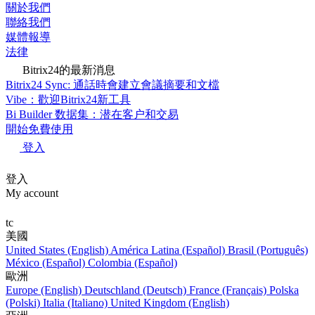
關於我們
聯絡我們
媒體報導
法律
Bitrix24的最新消息
Bitrix24 Sync: 通話時會建立會議摘要和文檔
Vibe：歡迎Bitrix24新工具
Bi Builder 数据集：潜在客户和交易
開始免費使用
登入
登入
My account
tc
美國
United States (English)
América Latina (Español)
Brasil (Português)
México (Español)
Colombia (Español)
歐洲
Europe (English)
Deutschland (Deutsch)
France (Français)
Polska
(Polski)
Italia (Italiano)
United Kingdom (English)