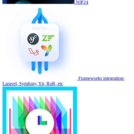
NIP24
Frameworks integration:
Laravel, Symfony, Yii, RoR, etc