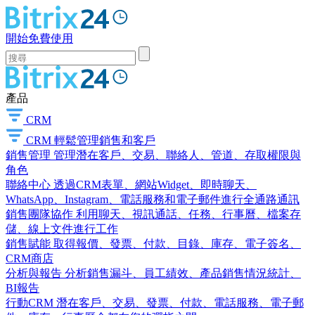
開始免費使用
產品
CRM
CRM
輕鬆管理銷售和客戶
銷售管理
管理潛在客戶、交易、聯絡人、管道、存取權限與
角色
聯絡中心
透過CRM表單、網站Widget、即時聊天、
WhatsApp、Instagram、電話服務和電子郵件進行全通路通訊
銷售團隊協作
利用聊天、視訊通話、任務、行事曆、檔案存
儲、線上文件進行工作
銷售賦能
取得報價、發票、付款、目錄、庫存、電子簽名、
CRM商店
分析與報告
分析銷售漏斗、員工績效、產品銷售情況統計、
BI報告
行動CRM
潛在客戶、交易、發票、付款、電話服務、電子郵