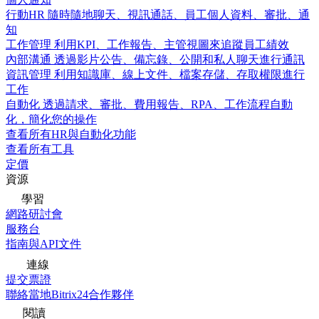
行動HR
隨時隨地聊天、視訊通話、員工個人資料、審批、通
知
工作管理
利用KPI、工作報告、主管視圖來追蹤員工績效
內部溝通
透過影片公告、備忘錄、公開和私人聊天進行通訊
資訊管理
利用知識庫、線上文件、檔案存儲、存取權限進行
工作
自動化
透過請求、審批、費用報告、RPA、工作流程自動
化，簡化您的操作
查看所有HR與自動化功能
查看所有工具
定價
資源
學習
網路研討會
服務台
指南與API文件
連線
提交票證
聯絡當地Bitrix24合作夥伴
閱讀