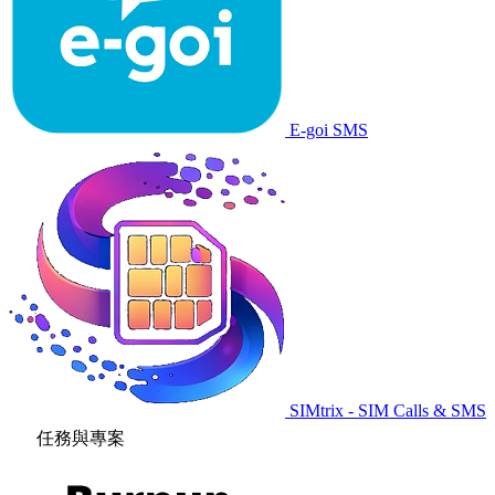
E-goi SMS
SIMtrix - SIM Calls & SMS
任務與專案