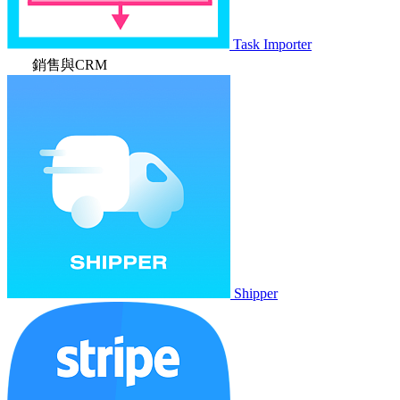
Task Importer
銷售與CRM
Shipper