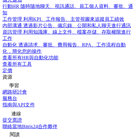
行動HR
隨時隨地聊天、視訊通話、員工個人資料、審批、通
知
工作管理
利用KPI、工作報告、主管視圖來追蹤員工績效
內部溝通
透過影片公告、備忘錄、公開和私人聊天進行通訊
資訊管理
利用知識庫、線上文件、檔案存儲、存取權限進行
工作
自動化
透過請求、審批、費用報告、RPA、工作流程自動
化，簡化您的操作
查看所有HR與自動化功能
查看所有工具
定價
資源
學習
網路研討會
服務台
指南與API文件
連線
提交票證
聯絡當地Bitrix24合作夥伴
閱讀