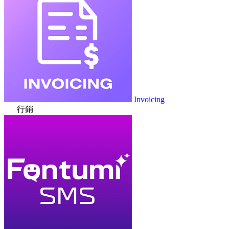
Invoicing
行銷