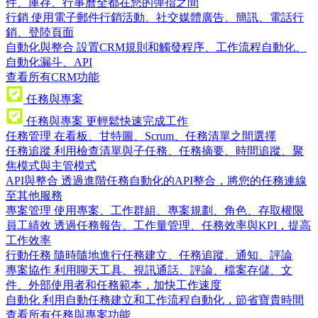
件、庫存、行事曆全都在您的彈指之間
行銷
使用電子郵件行銷活動、社交媒體廣告、簡訊、電話行
銷、登陸頁面
自動化與整合
設置CRM規則和觸發程序、工作流程自動化、
自動化漏斗、API
查看所有CRM功能
任務與專案
任務與專案
更輕鬆快速完成工作
任務管理
在看板、甘特圖、Scrum、任務清單之間選擇
任務追蹤
利用檢查清單與子任務、任務摘要、時間追蹤、聚
焦模式與主管模式
API與整合
透過進階任務自動化的API整合，將您的任務連線
至其他服務
專案管理
使用專案、工作群組、專案規劃、角色、存取權限
員工績效
透過任務報告、工作量管理、任務效率與KPI，提高
工作效率
行動任務
隨時隨地進行任務建立、任務追蹤、通知、評論
專案協作
利用聊天工具、視訊通話、評論、檔案存儲、文
件、外部使用者和任務範本，加快工作速度
自動化
利用自動任務建立和工作流程自動化，節省寶貴時間
查看所有任務與專案功能