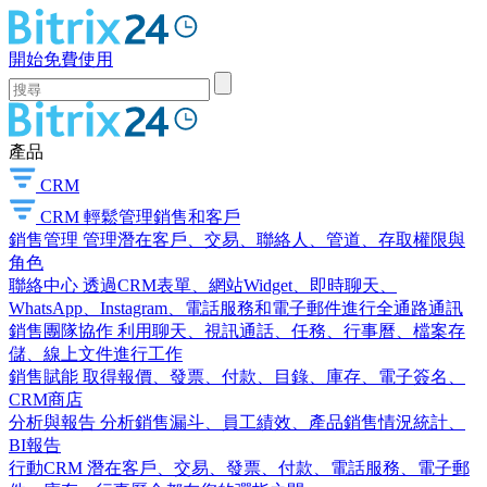
開始免費使用
產品
CRM
CRM
輕鬆管理銷售和客戶
銷售管理
管理潛在客戶、交易、聯絡人、管道、存取權限與
角色
聯絡中心
透過CRM表單、網站Widget、即時聊天、
WhatsApp、Instagram、電話服務和電子郵件進行全通路通訊
銷售團隊協作
利用聊天、視訊通話、任務、行事曆、檔案存
儲、線上文件進行工作
銷售賦能
取得報價、發票、付款、目錄、庫存、電子簽名、
CRM商店
分析與報告
分析銷售漏斗、員工績效、產品銷售情況統計、
BI報告
行動CRM
潛在客戶、交易、發票、付款、電話服務、電子郵