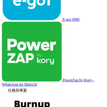
E-goi SMS
PowerZap by Kory -
WhatsApp for Bitrix24
任務與專案