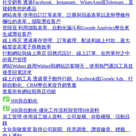
社交銷售
透過Facebook、Instagram、WhatsApp或Telegram，直
接銷售您的產品
網站表單
使用自訂訂單表單、註冊與回函表單以及附帶條件
欄位的表單，擷取潛在客戶
登陸頁
利用擷取表單、自動化漏斗和Google Analytics整合來
生成潛在客戶
線上商店
透過庫存管理、訂單處理、配送和線上付款，最大
幅度提高電子商務效率
行動網站與線上商店
回應式設計、線上訂單、在您掌控之中
的客戶管理
網站Widget
啟用Widget與網站訪客聊天，使用熱門通訊工具並
接受回電請求
線上行銷工具
透過電子郵件行銷、Facebook或Google Ads、行
銷自動化、CRM整合來提升銷售量
查看所有網站與商店功能
HR與自動化
HR與自動化
優化工作流程與管理HR資料
員工管理
使用員工個人資料、公司架構、存取權限、活動目
錄
文化與敬業度
取得公司新聞、民意調查、讚賞徽章、標籤、
個人通知