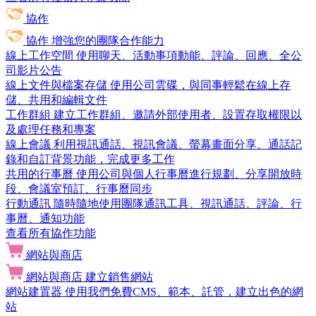
協作
協作
增強您的團隊合作能力
線上工作空間
使用聊天、活動事項動能、評論、回應、全公
司影片公告
線上文件與檔案存儲
使用公司雲碟，與同事輕鬆在線上存
儲、共用和編輯文件
工作群組
建立工作群組、邀請外部使用者、設置存取權限以
及處理任務和專案
線上會議
利用視訊通話、視訊會議、螢幕畫面分享、通話記
錄和自訂背景功能，完成更多工作
共用的行事曆
使用公司與個人行事曆進行規劃、分享開放時
段、會議室預訂、行事曆同步
行動通訊
隨時隨地使用團隊通訊工具、視訊通話、評論、行
事曆、通知功能
查看所有協作功能
網站與商店
網站與商店
建立銷售網站
網站建置器
使用我們免費CMS、範本、託管，建立出色的網
站