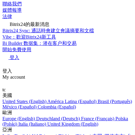
聯絡我們
媒體報導
法律
Bitrix24的最新消息
Bitrix24 Sync: 通話時會建立會議摘要和文檔
Vibe：歡迎Bitrix24新工具
Bi Builder 数据集：潜在客户和交易
開始免費使用
登入
登入
My account
tc
美國
United States (English)
América Latina (Español)
Brasil (Português)
México (Español)
Colombia (Español)
歐洲
Europe (English)
Deutschland (Deutsch)
France (Français)
Polska
(Polski)
Italia (Italiano)
United Kingdom (English)
亞洲