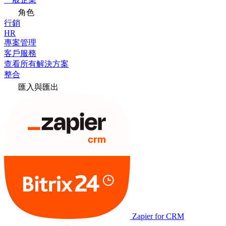
角色
行銷
HR
專案管理
客戶服務
查看所有解決方案
整合
匯入與匯出
Zapier for CRM