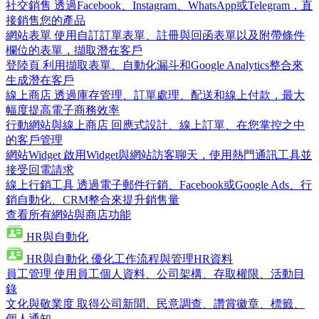
社交銷售
透過Facebook、Instagram、WhatsApp或Telegram，直
接銷售您的產品
網站表單
使用自訂訂單表單、註冊與回函表單以及附帶條件
欄位的表單，擷取潛在客戶
登陸頁
利用擷取表單、自動化漏斗和Google Analytics整合來
生成潛在客戶
線上商店
透過庫存管理、訂單處理、配送和線上付款，最大
幅度提高電子商務效率
行動網站與線上商店
回應式設計、線上訂單、在您掌控之中
的客戶管理
網站Widget
啟用Widget與網站訪客聊天，使用熱門通訊工具並
接受回電請求
線上行銷工具
透過電子郵件行銷、Facebook或Google Ads、行
銷自動化、CRM整合來提升銷售量
查看所有網站與商店功能
HR與自動化
HR與自動化
優化工作流程與管理HR資料
員工管理
使用員工個人資料、公司架構、存取權限、活動目
錄
文化與敬業度
取得公司新聞、民意調查、讚賞徽章、標籤、
個人通知