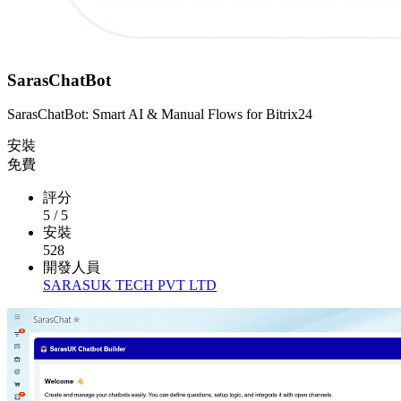
SarasChatBot
SarasChatBot: Smart AI & Manual Flows for Bitrix24
安裝
免費
評分
5
/
5
安裝
528
開發人員
SARASUK TECH PVT LTD