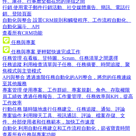
件、庫存、行事曆全都在您的彈指之間
行銷
使用電子郵件行銷活動、社交媒體廣告、簡訊、電話行
銷、登陸頁面
自動化與整合
設置CRM規則和觸發程序、工作流程自動化、
自動化漏斗、API
查看所有CRM功能
任務與專案
任務與專案
更輕鬆快速完成工作
任務管理
在看板、甘特圖、Scrum、任務清單之間選擇
任務追蹤
利用檢查清單與子任務、任務摘要、時間追蹤、聚
焦模式與主管模式
API與整合
透過進階任務自動化的API整合，將您的任務連線
至其他服務
專案管理
使用專案、工作群組、專案規劃、角色、存取權限
員工績效
透過任務報告、工作量管理、任務效率與KPI，提高
工作效率
行動任務
隨時隨地進行任務建立、任務追蹤、通知、評論
專案協作
利用聊天工具、視訊通話、評論、檔案存儲、文
件、外部使用者和任務範本，加快工作速度
自動化
利用自動任務建立和工作流程自動化，節省寶貴時間
查看所有任務與專案功能