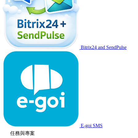
Bitrix24 and SendPulse
E-goi SMS
任務與專案