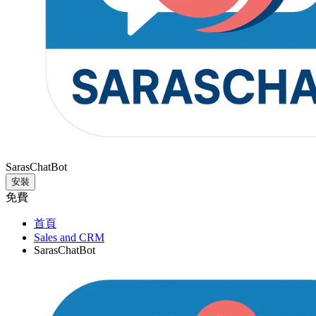
SarasChatBot
安裝
免費
首頁
Sales and CRM
SarasChatBot