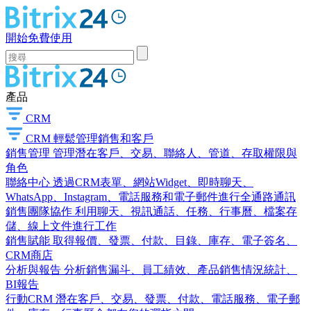
開始免費使用
產品
CRM
CRM
輕鬆管理銷售和客戶
銷售管理
管理潛在客戶、交易、聯絡人、管道、存取權限與
角色
聯絡中心
透過CRM表單、網站Widget、即時聊天、
WhatsApp、Instagram、電話服務和電子郵件進行全通路通訊
銷售團隊協作
利用聊天、視訊通話、任務、行事曆、檔案存
儲、線上文件進行工作
銷售賦能
取得報價、發票、付款、目錄、庫存、電子簽名、
CRM商店
分析與報告
分析銷售漏斗、員工績效、產品銷售情況統計、
BI報告
行動CRM
潛在客戶、交易、發票、付款、電話服務、電子郵