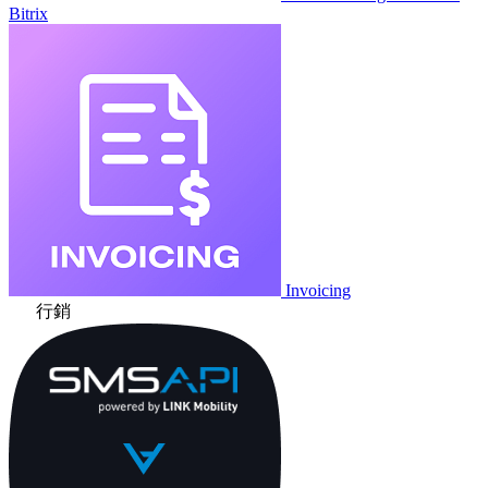
Bitrix
Invoicing
行銷