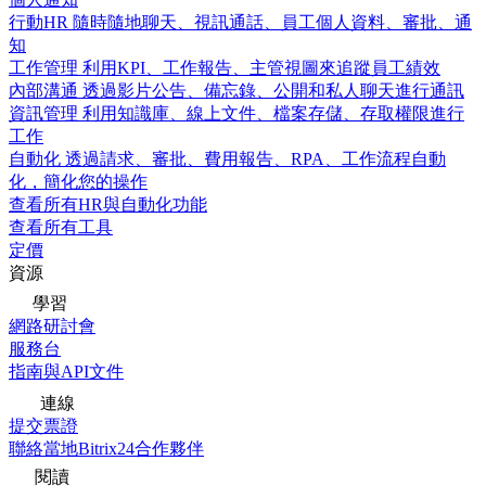
行動HR
隨時隨地聊天、視訊通話、員工個人資料、審批、通
知
工作管理
利用KPI、工作報告、主管視圖來追蹤員工績效
內部溝通
透過影片公告、備忘錄、公開和私人聊天進行通訊
資訊管理
利用知識庫、線上文件、檔案存儲、存取權限進行
工作
自動化
透過請求、審批、費用報告、RPA、工作流程自動
化，簡化您的操作
查看所有HR與自動化功能
查看所有工具
定價
資源
學習
網路研討會
服務台
指南與API文件
連線
提交票證
聯絡當地Bitrix24合作夥伴
閱讀