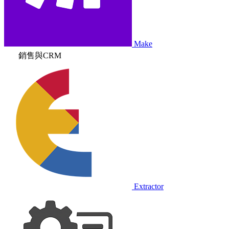
Make
銷售與CRM
Extractor