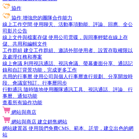
協作
協作
增強您的團隊合作能力
線上工作空間
使用聊天、活動事項動能、評論、回應、全公
司影片公告
線上文件與檔案存儲
使用公司雲碟，與同事輕鬆在線上存
儲、共用和編輯文件
工作群組
建立工作群組、邀請外部使用者、設置存取權限以
及處理任務和專案
線上會議
利用視訊通話、視訊會議、螢幕畫面分享、通話記
錄和自訂背景功能，完成更多工作
共用的行事曆
使用公司與個人行事曆進行規劃、分享開放時
段、會議室預訂、行事曆同步
行動通訊
隨時隨地使用團隊通訊工具、視訊通話、評論、行
事曆、通知功能
查看所有協作功能
網站與商店
網站與商店
建立銷售網站
網站建置器
使用我們免費CMS、範本、託管，建立出色的網
站