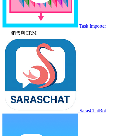
Task Importer
銷售與CRM
SarasChatBot