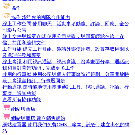
協作
協作
增強您的團隊合作能力
線上工作空間
使用聊天、活動事項動能、評論、回應、全公
司影片公告
線上文件與檔案存儲
使用公司雲碟，與同事輕鬆在線上存
儲、共用和編輯文件
工作群組
建立工作群組、邀請外部使用者、設置存取權限以
及處理任務和專案
線上會議
利用視訊通話、視訊會議、螢幕畫面分享、通話記
錄和自訂背景功能，完成更多工作
共用的行事曆
使用公司與個人行事曆進行規劃、分享開放時
段、會議室預訂、行事曆同步
行動通訊
隨時隨地使用團隊通訊工具、視訊通話、評論、行
事曆、通知功能
查看所有協作功能
網站與商店
網站與商店
建立銷售網站
網站建置器
使用我們免費CMS、範本、託管，建立出色的網
站