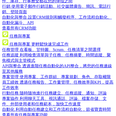
件、庫存、行事曆全都在您的彈指之間
行銷
使用電子郵件行銷活動、社交媒體廣告、簡訊、電話行
銷、登陸頁面
自動化與整合
設置CRM規則和觸發程序、工作流程自動化、
自動化漏斗、API
查看所有CRM功能
任務與專案
任務與專案
更輕鬆快速完成工作
任務管理
在看板、甘特圖、Scrum、任務清單之間選擇
任務追蹤
利用檢查清單與子任務、任務摘要、時間追蹤、聚
焦模式與主管模式
API與整合
透過進階任務自動化的API整合，將您的任務連線
至其他服務
專案管理
使用專案、工作群組、專案規劃、角色、存取權限
員工績效
透過任務報告、工作量管理、任務效率與KPI，提高
工作效率
行動任務
隨時隨地進行任務建立、任務追蹤、通知、評論
專案協作
利用聊天工具、視訊通話、評論、檔案存儲、文
件、外部使用者和任務範本，加快工作速度
自動化
利用自動任務建立和工作流程自動化，節省寶貴時間
查看所有任務與專案功能