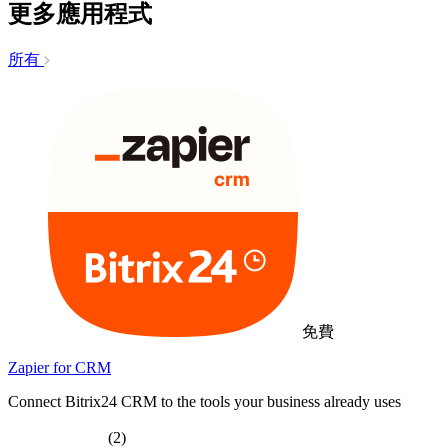
更多應用程式
所有
免費
Zapier for CRM
Connect Bitrix24 CRM to the tools your business already uses
(2)