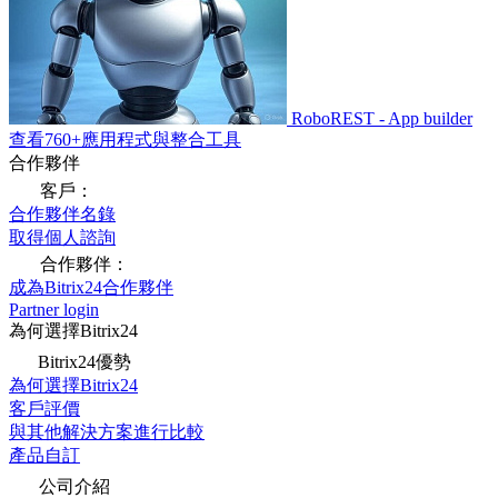
RoboREST - App builder
查看760+應用程式與整合工具
合作夥伴
客戶：
合作夥伴名錄
取得個人諮詢
合作夥伴：
成為Bitrix24合作夥伴
Partner login
為何選擇Bitrix24
Bitrix24優勢
為何選擇Bitrix24
客戶評價
與其他解決方案進行比較
產品自訂
公司介紹