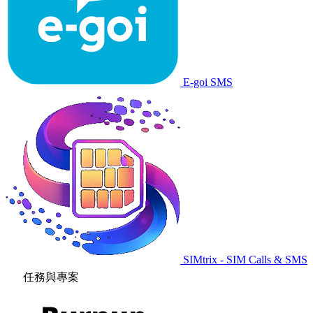
E-goi SMS
SIMtrix - SIM Calls & SMS
任務與專案