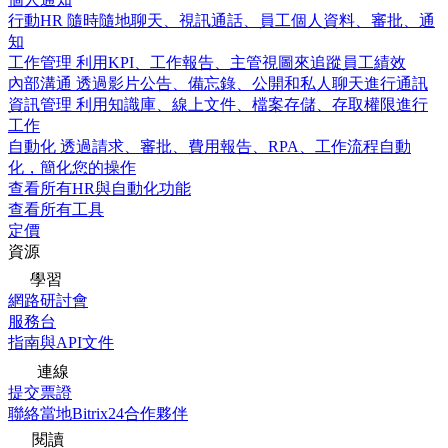
行動HR
隨時隨地聊天、視訊通話、員工個人資料、審批、通
知
工作管理
利用KPI、工作報告、主管視圖來追蹤員工績效
內部溝通
透過影片公告、備忘錄、公開和私人聊天進行通訊
資訊管理
利用知識庫、線上文件、檔案存儲、存取權限進行
工作
自動化
透過請求、審批、費用報告、RPA、工作流程自動
化，簡化您的操作
查看所有HR與自動化功能
查看所有工具
定價
資源
學習
網路研討會
服務台
指南與API文件
連線
提交票證
聯絡當地Bitrix24合作夥伴
閱讀