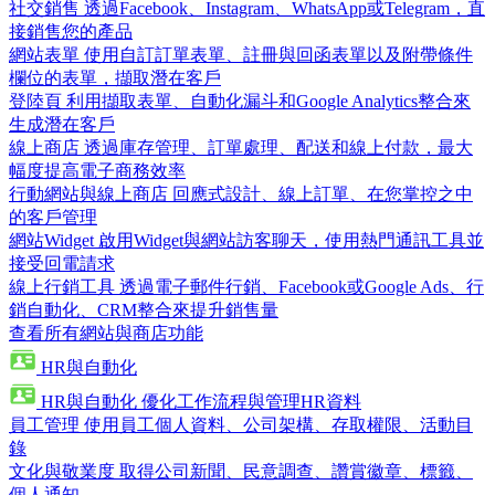
社交銷售
透過Facebook、Instagram、WhatsApp或Telegram，直
接銷售您的產品
網站表單
使用自訂訂單表單、註冊與回函表單以及附帶條件
欄位的表單，擷取潛在客戶
登陸頁
利用擷取表單、自動化漏斗和Google Analytics整合來
生成潛在客戶
線上商店
透過庫存管理、訂單處理、配送和線上付款，最大
幅度提高電子商務效率
行動網站與線上商店
回應式設計、線上訂單、在您掌控之中
的客戶管理
網站Widget
啟用Widget與網站訪客聊天，使用熱門通訊工具並
接受回電請求
線上行銷工具
透過電子郵件行銷、Facebook或Google Ads、行
銷自動化、CRM整合來提升銷售量
查看所有網站與商店功能
HR與自動化
HR與自動化
優化工作流程與管理HR資料
員工管理
使用員工個人資料、公司架構、存取權限、活動目
錄
文化與敬業度
取得公司新聞、民意調查、讚賞徽章、標籤、
個人通知