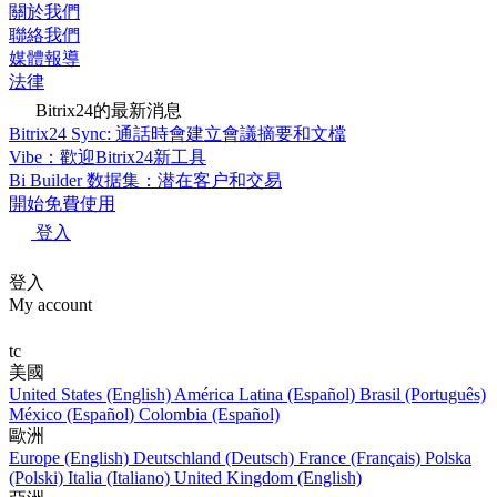
關於我們
聯絡我們
媒體報導
法律
Bitrix24的最新消息
Bitrix24 Sync: 通話時會建立會議摘要和文檔
Vibe：歡迎Bitrix24新工具
Bi Builder 数据集：潜在客户和交易
開始免費使用
登入
登入
My account
tc
美國
United States (English)
América Latina (Español)
Brasil (Português)
México (Español)
Colombia (Español)
歐洲
Europe (English)
Deutschland (Deutsch)
France (Français)
Polska
(Polski)
Italia (Italiano)
United Kingdom (English)