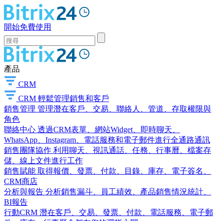
開始免費使用
產品
CRM
CRM
輕鬆管理銷售和客戶
銷售管理
管理潛在客戶、交易、聯絡人、管道、存取權限與
角色
聯絡中心
透過CRM表單、網站Widget、即時聊天、
WhatsApp、Instagram、電話服務和電子郵件進行全通路通訊
銷售團隊協作
利用聊天、視訊通話、任務、行事曆、檔案存
儲、線上文件進行工作
銷售賦能
取得報價、發票、付款、目錄、庫存、電子簽名、
CRM商店
分析與報告
分析銷售漏斗、員工績效、產品銷售情況統計、
BI報告
行動CRM
潛在客戶、交易、發票、付款、電話服務、電子郵