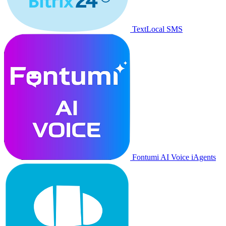
TextLocal SMS
Fontumi AI Voice iAgents