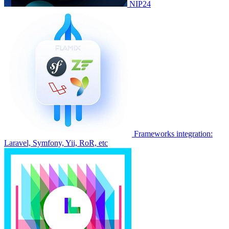
NIP24
Frameworks integration:
Laravel, Symfony, Yii, RoR, etc