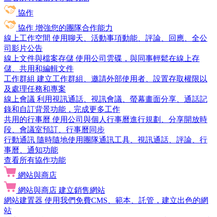
協作
協作
增強您的團隊合作能力
線上工作空間
使用聊天、活動事項動能、評論、回應、全公
司影片公告
線上文件與檔案存儲
使用公司雲碟，與同事輕鬆在線上存
儲、共用和編輯文件
工作群組
建立工作群組、邀請外部使用者、設置存取權限以
及處理任務和專案
線上會議
利用視訊通話、視訊會議、螢幕畫面分享、通話記
錄和自訂背景功能，完成更多工作
共用的行事曆
使用公司與個人行事曆進行規劃、分享開放時
段、會議室預訂、行事曆同步
行動通訊
隨時隨地使用團隊通訊工具、視訊通話、評論、行
事曆、通知功能
查看所有協作功能
網站與商店
網站與商店
建立銷售網站
網站建置器
使用我們免費CMS、範本、託管，建立出色的網
站