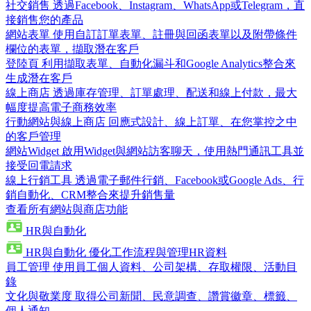
社交銷售
透過Facebook、Instagram、WhatsApp或Telegram，直
接銷售您的產品
網站表單
使用自訂訂單表單、註冊與回函表單以及附帶條件
欄位的表單，擷取潛在客戶
登陸頁
利用擷取表單、自動化漏斗和Google Analytics整合來
生成潛在客戶
線上商店
透過庫存管理、訂單處理、配送和線上付款，最大
幅度提高電子商務效率
行動網站與線上商店
回應式設計、線上訂單、在您掌控之中
的客戶管理
網站Widget
啟用Widget與網站訪客聊天，使用熱門通訊工具並
接受回電請求
線上行銷工具
透過電子郵件行銷、Facebook或Google Ads、行
銷自動化、CRM整合來提升銷售量
查看所有網站與商店功能
HR與自動化
HR與自動化
優化工作流程與管理HR資料
員工管理
使用員工個人資料、公司架構、存取權限、活動目
錄
文化與敬業度
取得公司新聞、民意調查、讚賞徽章、標籤、
個人通知