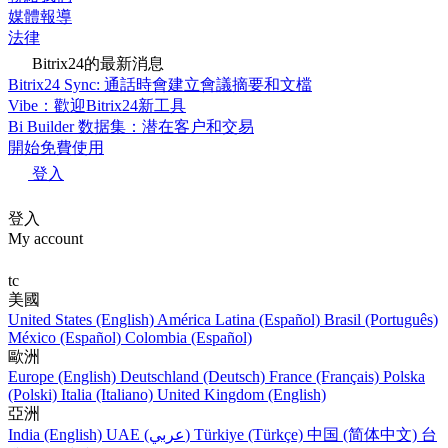
媒體報導
法律
Bitrix24的最新消息
Bitrix24 Sync: 通話時會建立會議摘要和文檔
Vibe：歡迎Bitrix24新工具
Bi Builder 数据集：潜在客户和交易
開始免費使用
登入
登入
My account
tc
美國
United States (English)
América Latina (Español)
Brasil (Português)
México (Español)
Colombia (Español)
歐洲
Europe (English)
Deutschland (Deutsch)
France (Français)
Polska
(Polski)
Italia (Italiano)
United Kingdom (English)
亞洲
India (English)
UAE (عربي)
Türkiye (Türkçe)
中国 (简体中文)
台