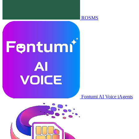
ROSMS
Fontumi AI Voice iAgents