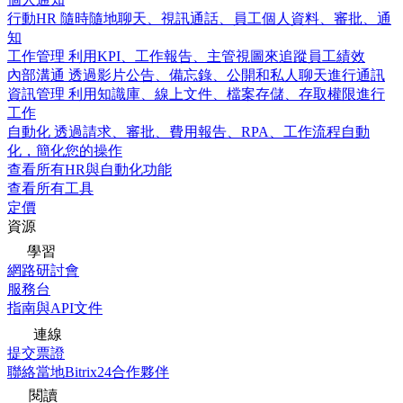
行動HR
隨時隨地聊天、視訊通話、員工個人資料、審批、通
知
工作管理
利用KPI、工作報告、主管視圖來追蹤員工績效
內部溝通
透過影片公告、備忘錄、公開和私人聊天進行通訊
資訊管理
利用知識庫、線上文件、檔案存儲、存取權限進行
工作
自動化
透過請求、審批、費用報告、RPA、工作流程自動
化，簡化您的操作
查看所有HR與自動化功能
查看所有工具
定價
資源
學習
網路研討會
服務台
指南與API文件
連線
提交票證
聯絡當地Bitrix24合作夥伴
閱讀