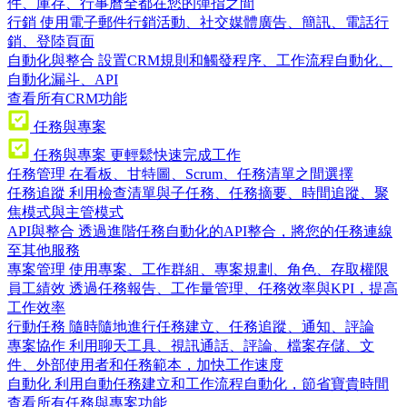
件、庫存、行事曆全都在您的彈指之間
行銷
使用電子郵件行銷活動、社交媒體廣告、簡訊、電話行
銷、登陸頁面
自動化與整合
設置CRM規則和觸發程序、工作流程自動化、
自動化漏斗、API
查看所有CRM功能
任務與專案
任務與專案
更輕鬆快速完成工作
任務管理
在看板、甘特圖、Scrum、任務清單之間選擇
任務追蹤
利用檢查清單與子任務、任務摘要、時間追蹤、聚
焦模式與主管模式
API與整合
透過進階任務自動化的API整合，將您的任務連線
至其他服務
專案管理
使用專案、工作群組、專案規劃、角色、存取權限
員工績效
透過任務報告、工作量管理、任務效率與KPI，提高
工作效率
行動任務
隨時隨地進行任務建立、任務追蹤、通知、評論
專案協作
利用聊天工具、視訊通話、評論、檔案存儲、文
件、外部使用者和任務範本，加快工作速度
自動化
利用自動任務建立和工作流程自動化，節省寶貴時間
查看所有任務與專案功能