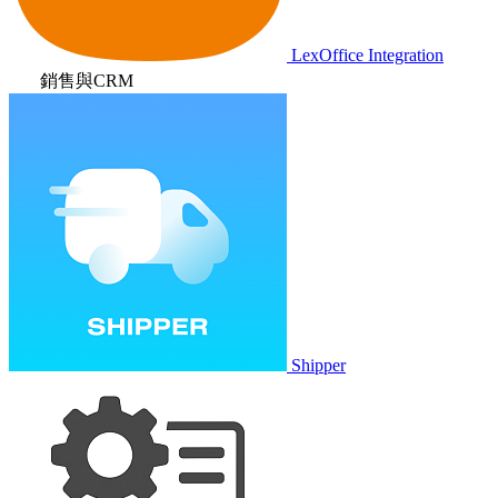
LexOffice Integration
銷售與CRM
Shipper