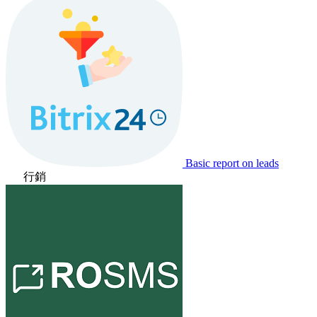
Basic report on leads
行銷