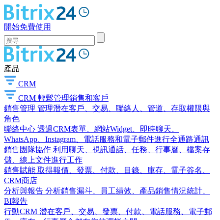
開始免費使用
產品
CRM
CRM
輕鬆管理銷售和客戶
銷售管理
管理潛在客戶、交易、聯絡人、管道、存取權限與
角色
聯絡中心
透過CRM表單、網站Widget、即時聊天、
WhatsApp、Instagram、電話服務和電子郵件進行全通路通訊
銷售團隊協作
利用聊天、視訊通話、任務、行事曆、檔案存
儲、線上文件進行工作
銷售賦能
取得報價、發票、付款、目錄、庫存、電子簽名、
CRM商店
分析與報告
分析銷售漏斗、員工績效、產品銷售情況統計、
BI報告
行動CRM
潛在客戶、交易、發票、付款、電話服務、電子郵