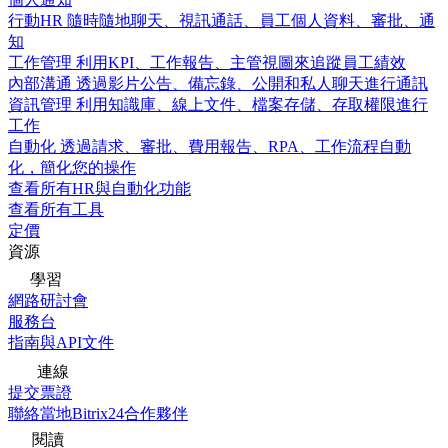
行動HR
隨時隨地聊天、視訊通話、員工個人資料、審批、通
知
工作管理
利用KPI、工作報告、主管視圖來追蹤員工績效
內部溝通
透過影片公告、備忘錄、公開和私人聊天進行通訊
資訊管理
利用知識庫、線上文件、檔案存儲、存取權限進行
工作
自動化
透過請求、審批、費用報告、RPA、工作流程自動
化，簡化您的操作
查看所有HR與自動化功能
查看所有工具
定價
資源
學習
網路研討會
服務台
指南與API文件
連線
提交票證
聯絡當地Bitrix24合作夥伴
閱讀