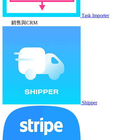
Task Importer
銷售與CRM
Shipper