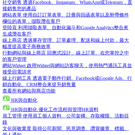
社交銷售
透過Facebook、Instagram、WhatsApp或Telegram，直
接銷售您的產品
網站表單
使用自訂訂單表單、註冊與回函表單以及附帶條件
欄位的表單，擷取潛在客戶
登陸頁
利用擷取表單、自動化漏斗和Google Analytics整合來
生成潛在客戶
線上商店
透過庫存管理、訂單處理、配送和線上付款，最大
幅度提高電子商務效率
行動網站與線上商店
回應式設計、線上訂單、在您掌控之中
的客戶管理
網站Widget
啟用Widget與網站訪客聊天，使用熱門通訊工具並
接受回電請求
線上行銷工具
透過電子郵件行銷、Facebook或Google Ads、行
銷自動化、CRM整合來提升銷售量
查看所有網站與商店功能
HR與自動化
HR與自動化
優化工作流程與管理HR資料
員工管理
使用員工個人資料、公司架構、存取權限、活動目
錄
文化與敬業度
取得公司新聞、民意調查、讚賞徽章、標籤、
個人通知