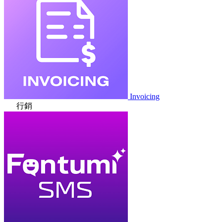
Invoicing
行銷