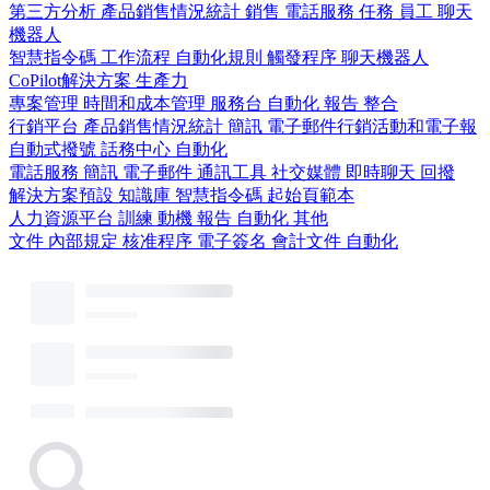
第三方分析
產品銷售情況統計
銷售
電話服務
任務
員工
聊天
機器人
智慧指令碼
工作流程
自動化規則
觸發程序
聊天機器人
CoPilot解決方案
生產力
專案管理
時間和成本管理
服務台
自動化
報告
整合
行銷平台
產品銷售情況統計
簡訊
電子郵件行銷活動和電子報
自動式撥號
話務中心
自動化
電話服務
簡訊
電子郵件
通訊工具
社交媒體
即時聊天
回撥
解決方案預設
知識庫
智慧指令碼
起始頁範本
人力資源平台
訓練
動機
報告
自動化
其他
文件
內部規定
核准程序
電子簽名
會計文件
自動化