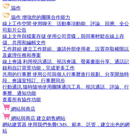
協作
協作
增強您的團隊合作能力
線上工作空間
使用聊天、活動事項動能、評論、回應、全公
司影片公告
線上文件與檔案存儲
使用公司雲碟，與同事輕鬆在線上存
儲、共用和編輯文件
工作群組
建立工作群組、邀請外部使用者、設置存取權限以
及處理任務和專案
線上會議
利用視訊通話、視訊會議、螢幕畫面分享、通話記
錄和自訂背景功能，完成更多工作
共用的行事曆
使用公司與個人行事曆進行規劃、分享開放時
段、會議室預訂、行事曆同步
行動通訊
隨時隨地使用團隊通訊工具、視訊通話、評論、行
事曆、通知功能
查看所有協作功能
網站與商店
網站與商店
建立銷售網站
網站建置器
使用我們免費CMS、範本、託管，建立出色的網
站