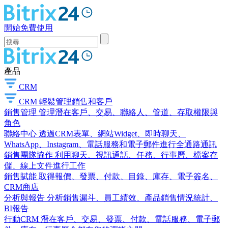
開始免費使用
產品
CRM
CRM
輕鬆管理銷售和客戶
銷售管理
管理潛在客戶、交易、聯絡人、管道、存取權限與
角色
聯絡中心
透過CRM表單、網站Widget、即時聊天、
WhatsApp、Instagram、電話服務和電子郵件進行全通路通訊
銷售團隊協作
利用聊天、視訊通話、任務、行事曆、檔案存
儲、線上文件進行工作
銷售賦能
取得報價、發票、付款、目錄、庫存、電子簽名、
CRM商店
分析與報告
分析銷售漏斗、員工績效、產品銷售情況統計、
BI報告
行動CRM
潛在客戶、交易、發票、付款、電話服務、電子郵