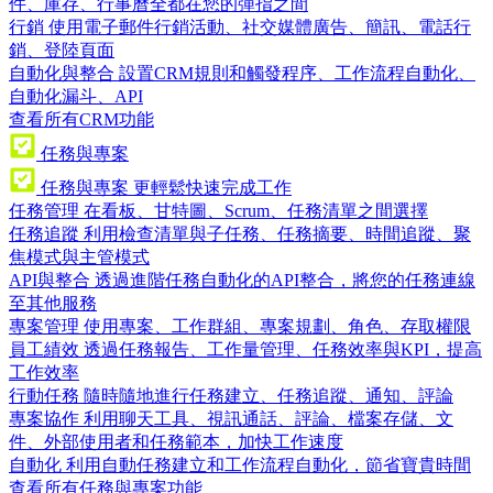
件、庫存、行事曆全都在您的彈指之間
行銷
使用電子郵件行銷活動、社交媒體廣告、簡訊、電話行
銷、登陸頁面
自動化與整合
設置CRM規則和觸發程序、工作流程自動化、
自動化漏斗、API
查看所有CRM功能
任務與專案
任務與專案
更輕鬆快速完成工作
任務管理
在看板、甘特圖、Scrum、任務清單之間選擇
任務追蹤
利用檢查清單與子任務、任務摘要、時間追蹤、聚
焦模式與主管模式
API與整合
透過進階任務自動化的API整合，將您的任務連線
至其他服務
專案管理
使用專案、工作群組、專案規劃、角色、存取權限
員工績效
透過任務報告、工作量管理、任務效率與KPI，提高
工作效率
行動任務
隨時隨地進行任務建立、任務追蹤、通知、評論
專案協作
利用聊天工具、視訊通話、評論、檔案存儲、文
件、外部使用者和任務範本，加快工作速度
自動化
利用自動任務建立和工作流程自動化，節省寶貴時間
查看所有任務與專案功能