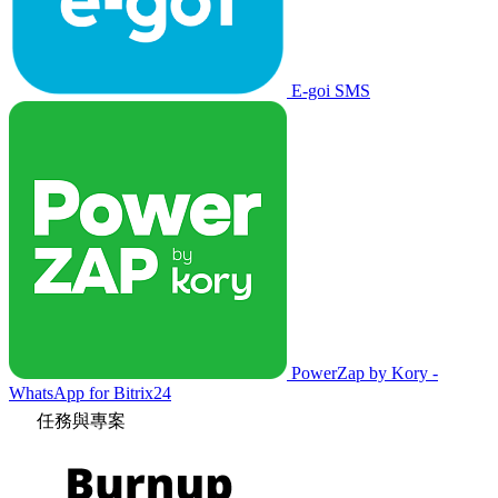
E-goi SMS
PowerZap by Kory -
WhatsApp for Bitrix24
任務與專案