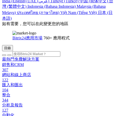
India (English)
UAE (عربي)
Türkiye (Türkçe)
中国 (简体中文)
台
灣 (繁體中文)
Indonesia (Bahasa Indonesia)
Malaysia (Bahasa
Melayu)
ประเทศไทย (ภาษาไทย)
Việt Nam (Tiếng Việt)
日本 (日
本語)
如有需要，您可以在此變更您的地區
Bitrix24應用市場
760+ 應用程式
目錄
最熱門免費解決方案
銷售和CRM
307
網站和線上商店
122
匯入和匯出
104
整合
344
分析及報告
127
自動化