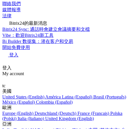
聯絡我們
媒體報導
法律
Bitrix24的最新消息
Bitrix24 Sync: 通話時會建立會議摘要和文檔
Vibe：歡迎Bitrix24新工具
Bi Builder 数据集：潜在客户和交易
開始免費使用
登入
登入
My account
tc
美國
United States (English)
América Latina (Español)
Brasil (Português)
México (Español)
Colombia (Español)
歐洲
Europe (English)
Deutschland (Deutsch)
France (Français)
Polska
(Polski)
Italia (Italiano)
United Kingdom (English)
亞洲