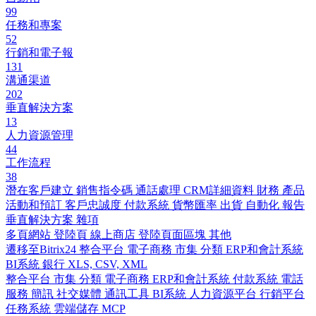
99
任務和專案
52
行銷和電子報
131
溝通渠道
202
垂直解決方案
13
人力資源管理
44
工作流程
38
潛在客戶建立
銷售指令碼
通話處理
CRM詳細資料
財務
產品
活動和預訂
客戶忠誠度
付款系統
貨幣匯率
出貨
自動化
報告
垂直解決方案
雜項
多頁網站
登陸頁
線上商店
登陸頁面區塊
其他
遷移至Bitrix24
整合平台
電子商務
市集
分類
ERP和會計系統
BI系統
銀行
XLS, CSV, XML
整合平台
市集
分類
電子商務
ERP和會計系統
付款系統
電話
服務
簡訊
社交媒體
通訊工具
BI系統
人力資源平台
行銷平台
任務系統
雲端儲存
MCP