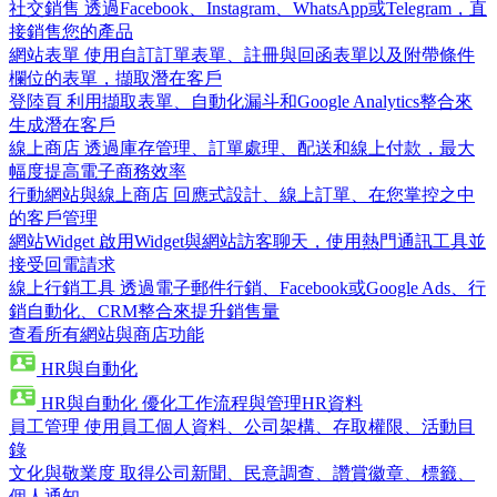
社交銷售
透過Facebook、Instagram、WhatsApp或Telegram，直
接銷售您的產品
網站表單
使用自訂訂單表單、註冊與回函表單以及附帶條件
欄位的表單，擷取潛在客戶
登陸頁
利用擷取表單、自動化漏斗和Google Analytics整合來
生成潛在客戶
線上商店
透過庫存管理、訂單處理、配送和線上付款，最大
幅度提高電子商務效率
行動網站與線上商店
回應式設計、線上訂單、在您掌控之中
的客戶管理
網站Widget
啟用Widget與網站訪客聊天，使用熱門通訊工具並
接受回電請求
線上行銷工具
透過電子郵件行銷、Facebook或Google Ads、行
銷自動化、CRM整合來提升銷售量
查看所有網站與商店功能
HR與自動化
HR與自動化
優化工作流程與管理HR資料
員工管理
使用員工個人資料、公司架構、存取權限、活動目
錄
文化與敬業度
取得公司新聞、民意調查、讚賞徽章、標籤、
個人通知