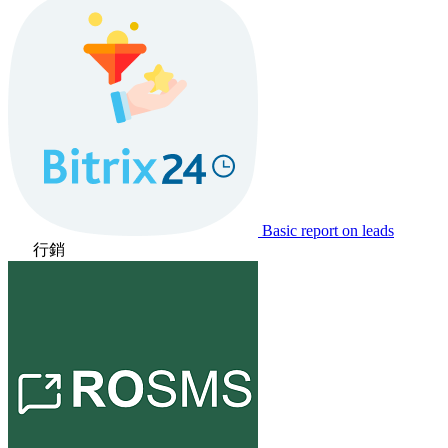
Basic report on leads
行銷