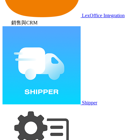
LexOffice Integration
銷售與CRM
Shipper