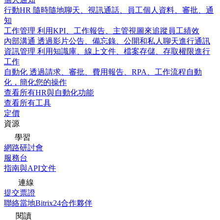
行動HR
隨時隨地聊天、視訊通話、員工個人資料、審批、通
知
工作管理
利用KPI、工作報告、主管視圖來追蹤員工績效
內部溝通
透過影片公告、備忘錄、公開和私人聊天進行通訊
資訊管理
利用知識庫、線上文件、檔案存儲、存取權限進行
工作
自動化
透過請求、審批、費用報告、RPA、工作流程自動
化，簡化您的操作
查看所有HR與自動化功能
查看所有工具
定價
資源
學習
網路研討會
服務台
指南與API文件
連線
提交票證
聯絡當地Bitrix24合作夥伴
閱讀