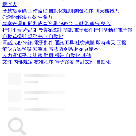
機器人
智慧指令碼
工作流程
自動化規則
觸發程序
聊天機器人
CoPilot解決方案
生產力
專案管理
時間和成本管理
服務台
自動化
報告
整合
行銷平台
產品銷售情況統計
簡訊
電子郵件行銷活動和電子報
自動式撥號
話務中心
自動化
電話服務
簡訊
電子郵件
通訊工具
社交媒體
即時聊天
回撥
解決方案預設
知識庫
智慧指令碼
起始頁範本
人力資源平台
訓練
動機
報告
自動化
其他
文件
內部規定
核准程序
電子簽名
會計文件
自動化