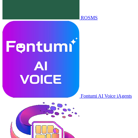
ROSMS
Fontumi AI Voice iAgents