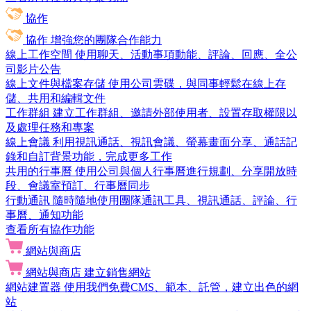
協作
協作
增強您的團隊合作能力
線上工作空間
使用聊天、活動事項動能、評論、回應、全公
司影片公告
線上文件與檔案存儲
使用公司雲碟，與同事輕鬆在線上存
儲、共用和編輯文件
工作群組
建立工作群組、邀請外部使用者、設置存取權限以
及處理任務和專案
線上會議
利用視訊通話、視訊會議、螢幕畫面分享、通話記
錄和自訂背景功能，完成更多工作
共用的行事曆
使用公司與個人行事曆進行規劃、分享開放時
段、會議室預訂、行事曆同步
行動通訊
隨時隨地使用團隊通訊工具、視訊通話、評論、行
事曆、通知功能
查看所有協作功能
網站與商店
網站與商店
建立銷售網站
網站建置器
使用我們免費CMS、範本、託管，建立出色的網
站