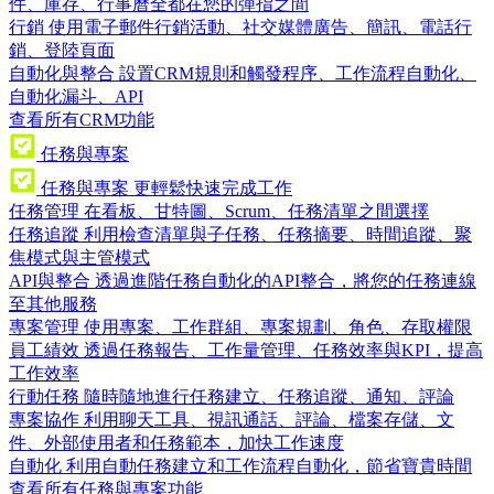
件、庫存、行事曆全都在您的彈指之間
行銷
使用電子郵件行銷活動、社交媒體廣告、簡訊、電話行
銷、登陸頁面
自動化與整合
設置CRM規則和觸發程序、工作流程自動化、
自動化漏斗、API
查看所有CRM功能
任務與專案
任務與專案
更輕鬆快速完成工作
任務管理
在看板、甘特圖、Scrum、任務清單之間選擇
任務追蹤
利用檢查清單與子任務、任務摘要、時間追蹤、聚
焦模式與主管模式
API與整合
透過進階任務自動化的API整合，將您的任務連線
至其他服務
專案管理
使用專案、工作群組、專案規劃、角色、存取權限
員工績效
透過任務報告、工作量管理、任務效率與KPI，提高
工作效率
行動任務
隨時隨地進行任務建立、任務追蹤、通知、評論
專案協作
利用聊天工具、視訊通話、評論、檔案存儲、文
件、外部使用者和任務範本，加快工作速度
自動化
利用自動任務建立和工作流程自動化，節省寶貴時間
查看所有任務與專案功能