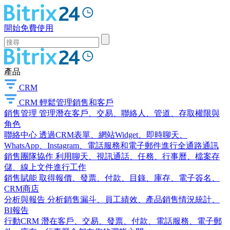
開始免費使用
產品
CRM
CRM
輕鬆管理銷售和客戶
銷售管理
管理潛在客戶、交易、聯絡人、管道、存取權限與
角色
聯絡中心
透過CRM表單、網站Widget、即時聊天、
WhatsApp、Instagram、電話服務和電子郵件進行全通路通訊
銷售團隊協作
利用聊天、視訊通話、任務、行事曆、檔案存
儲、線上文件進行工作
銷售賦能
取得報價、發票、付款、目錄、庫存、電子簽名、
CRM商店
分析與報告
分析銷售漏斗、員工績效、產品銷售情況統計、
BI報告
行動CRM
潛在客戶、交易、發票、付款、電話服務、電子郵