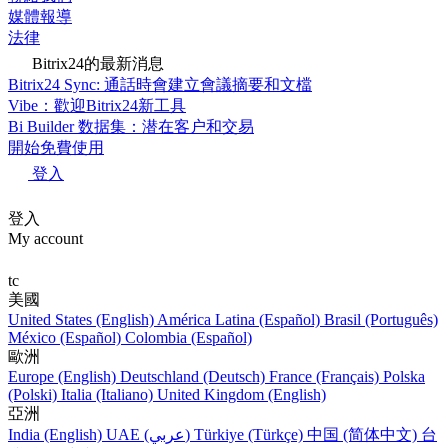
媒體報導
法律
Bitrix24的最新消息
Bitrix24 Sync: 通話時會建立會議摘要和文檔
Vibe：歡迎Bitrix24新工具
Bi Builder 数据集：潜在客户和交易
開始免費使用
登入
登入
My account
tc
美國
United States (English)
América Latina (Español)
Brasil (Português)
México (Español)
Colombia (Español)
歐洲
Europe (English)
Deutschland (Deutsch)
France (Français)
Polska
(Polski)
Italia (Italiano)
United Kingdom (English)
亞洲
India (English)
UAE (عربي)
Türkiye (Türkçe)
中国 (简体中文)
台