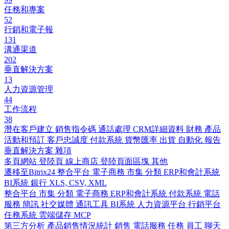
任務和專案
52
行銷和電子報
131
溝通渠道
202
垂直解決方案
13
人力資源管理
44
工作流程
38
潛在客戶建立
銷售指令碼
通話處理
CRM詳細資料
財務
產品
活動和預訂
客戶忠誠度
付款系統
貨幣匯率
出貨
自動化
報告
垂直解決方案
雜項
多頁網站
登陸頁
線上商店
登陸頁面區塊
其他
遷移至Bitrix24
整合平台
電子商務
市集
分類
ERP和會計系統
BI系統
銀行
XLS, CSV, XML
整合平台
市集
分類
電子商務
ERP和會計系統
付款系統
電話
服務
簡訊
社交媒體
通訊工具
BI系統
人力資源平台
行銷平台
任務系統
雲端儲存
MCP
第三方分析
產品銷售情況統計
銷售
電話服務
任務
員工
聊天