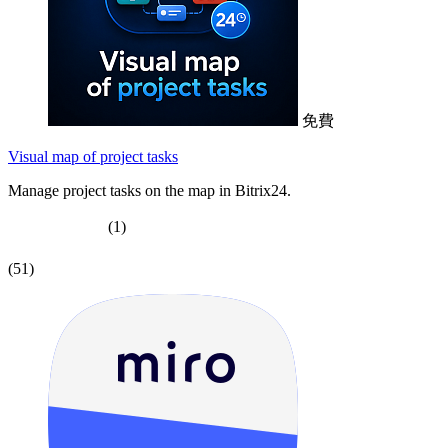
免費
Visual map of project tasks
Manage project tasks on the map in Bitrix24.
(1)
(51)