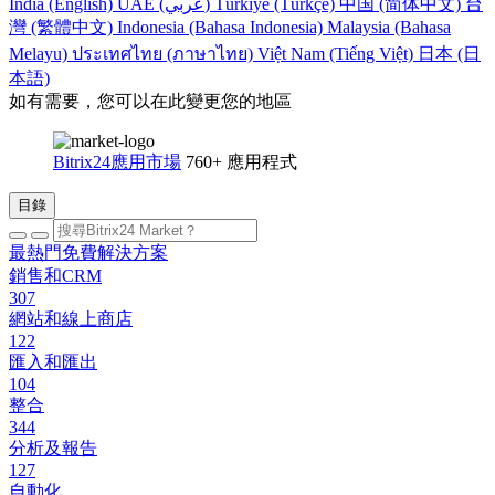
India (English)
UAE (عربي)
Türkiye (Türkçe)
中国 (简体中文)
台
灣 (繁體中文)
Indonesia (Bahasa Indonesia)
Malaysia (Bahasa
Melayu)
ประเทศไทย (ภาษาไทย)
Việt Nam (Tiếng Việt)
日本 (日
本語)
如有需要，您可以在此變更您的地區
Bitrix24應用市場
760+ 應用程式
目錄
最熱門免費解決方案
銷售和CRM
307
網站和線上商店
122
匯入和匯出
104
整合
344
分析及報告
127
自動化