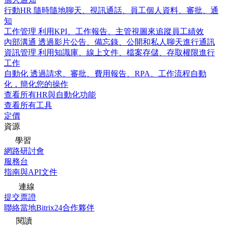
行動HR
隨時隨地聊天、視訊通話、員工個人資料、審批、通
知
工作管理
利用KPI、工作報告、主管視圖來追蹤員工績效
內部溝通
透過影片公告、備忘錄、公開和私人聊天進行通訊
資訊管理
利用知識庫、線上文件、檔案存儲、存取權限進行
工作
自動化
透過請求、審批、費用報告、RPA、工作流程自動
化，簡化您的操作
查看所有HR與自動化功能
查看所有工具
定價
資源
學習
網路研討會
服務台
指南與API文件
連線
提交票證
聯絡當地Bitrix24合作夥伴
閱讀