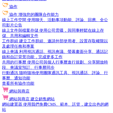
協作
協作
增強您的團隊合作能力
線上工作空間
使用聊天、活動事項動能、評論、回應、全公
司影片公告
線上文件與檔案存儲
使用公司雲碟，與同事輕鬆在線上存
儲、共用和編輯文件
工作群組
建立工作群組、邀請外部使用者、設置存取權限以
及處理任務和專案
線上會議
利用視訊通話、視訊會議、螢幕畫面分享、通話記
錄和自訂背景功能，完成更多工作
共用的行事曆
使用公司與個人行事曆進行規劃、分享開放時
段、會議室預訂、行事曆同步
行動通訊
隨時隨地使用團隊通訊工具、視訊通話、評論、行
事曆、通知功能
查看所有協作功能
網站與商店
網站與商店
建立銷售網站
網站建置器
使用我們免費CMS、範本、託管，建立出色的網
站