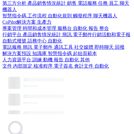
第三方分析
產品銷售情況統計
銷售
電話服務
任務
員工
聊天
機器人
智慧指令碼
工作流程
自動化規則
觸發程序
聊天機器人
CoPilot解決方案
生產力
專案管理
時間和成本管理
服務台
自動化
報告
整合
行銷平台
產品銷售情況統計
簡訊
電子郵件行銷活動和電子報
自動式撥號
話務中心
自動化
電話服務
簡訊
電子郵件
通訊工具
社交媒體
即時聊天
回撥
解決方案預設
知識庫
智慧指令碼
起始頁範本
人力資源平台
訓練
動機
報告
自動化
其他
文件
內部規定
核准程序
電子簽名
會計文件
自動化