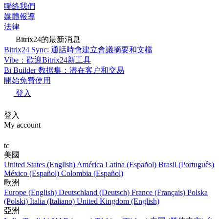
聯絡我們
媒體報導
法律
Bitrix24的最新消息
Bitrix24 Sync: 通話時會建立會議摘要和文檔
Vibe：歡迎Bitrix24新工具
Bi Builder 数据集：潜在客户和交易
開始免費使用
登入
登入
My account
tc
美國
United States (English)
América Latina (Español)
Brasil (Português)
México (Español)
Colombia (Español)
歐洲
Europe (English)
Deutschland (Deutsch)
France (Français)
Polska
(Polski)
Italia (Italiano)
United Kingdom (English)
亞洲