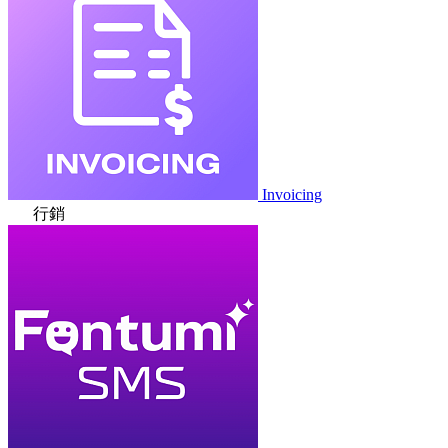
Invoicing
行銷