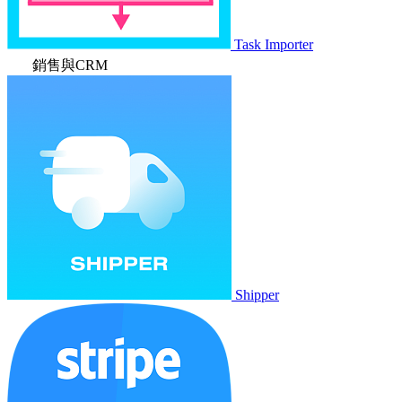
Task Importer
銷售與CRM
Shipper