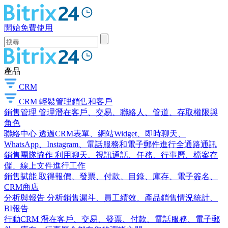
開始免費使用
產品
CRM
CRM
輕鬆管理銷售和客戶
銷售管理
管理潛在客戶、交易、聯絡人、管道、存取權限與
角色
聯絡中心
透過CRM表單、網站Widget、即時聊天、
WhatsApp、Instagram、電話服務和電子郵件進行全通路通訊
銷售團隊協作
利用聊天、視訊通話、任務、行事曆、檔案存
儲、線上文件進行工作
銷售賦能
取得報價、發票、付款、目錄、庫存、電子簽名、
CRM商店
分析與報告
分析銷售漏斗、員工績效、產品銷售情況統計、
BI報告
行動CRM
潛在客戶、交易、發票、付款、電話服務、電子郵