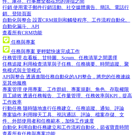
件、庫存、行事曆全都在您的彈指之間
行銷
使用電子郵件行銷活動、社交媒體廣告、簡訊、電話行
銷、登陸頁面
自動化與整合
設置CRM規則和觸發程序、工作流程自動化、
自動化漏斗、API
查看所有CRM功能
任務與專案
任務與專案
更輕鬆快速完成工作
任務管理
在看板、甘特圖、Scrum、任務清單之間選擇
任務追蹤
利用檢查清單與子任務、任務摘要、時間追蹤、聚
焦模式與主管模式
API與整合
透過進階任務自動化的API整合，將您的任務連線
至其他服務
專案管理
使用專案、工作群組、專案規劃、角色、存取權限
員工績效
透過任務報告、工作量管理、任務效率與KPI，提高
工作效率
行動任務
隨時隨地進行任務建立、任務追蹤、通知、評論
專案協作
利用聊天工具、視訊通話、評論、檔案存儲、文
件、外部使用者和任務範本，加快工作速度
自動化
利用自動任務建立和工作流程自動化，節省寶貴時間
查看所有任務與專案功能