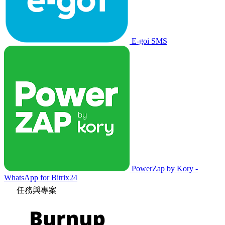
E-goi SMS
PowerZap by Kory -
WhatsApp for Bitrix24
任務與專案