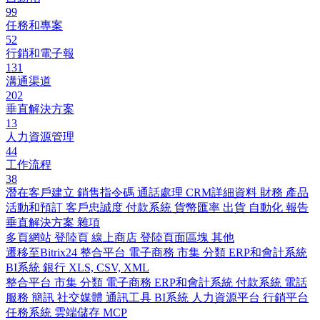
99
任務和專案
52
行銷和電子報
131
溝通渠道
202
垂直解決方案
13
人力資源管理
44
工作流程
38
潛在客戶建立
銷售指令碼
通話處理
CRM詳細資料
財務
產品
活動和預訂
客戶忠誠度
付款系統
貨幣匯率
出貨
自動化
報告
垂直解決方案
雜項
多頁網站
登陸頁
線上商店
登陸頁面區塊
其他
遷移至Bitrix24
整合平台
電子商務
市集
分類
ERP和會計系統
BI系統
銀行
XLS, CSV, XML
整合平台
市集
分類
電子商務
ERP和會計系統
付款系統
電話
服務
簡訊
社交媒體
通訊工具
BI系統
人力資源平台
行銷平台
任務系統
雲端儲存
MCP