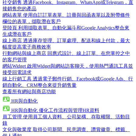
社交銷售
透過Facebook、Instagram、WhatsApp或Telegram，直
接銷售您的產品
網站表單
使用自訂訂單表單、註冊與回函表單以及附帶條件
欄位的表單，擷取潛在客戶
登陸頁
利用擷取表單、自動化漏斗和Google Analytics整合來
生成潛在客戶
線上商店
透過庫存管理、訂單處理、配送和線上付款，最大
幅度提高電子商務效率
行動網站與線上商店
回應式設計、線上訂單、在您掌控之中
的客戶管理
網站Widget
啟用Widget與網站訪客聊天，使用熱門通訊工具並
接受回電請求
線上行銷工具
透過電子郵件行銷、Facebook或Google Ads、行
銷自動化、CRM整合來提升銷售量
查看所有網站與商店功能
HR與自動化
HR與自動化
優化工作流程與管理HR資料
員工管理
使用員工個人資料、公司架構、存取權限、活動目
錄
文化與敬業度
取得公司新聞、民意調查、讚賞徽章、標籤、
個人通知